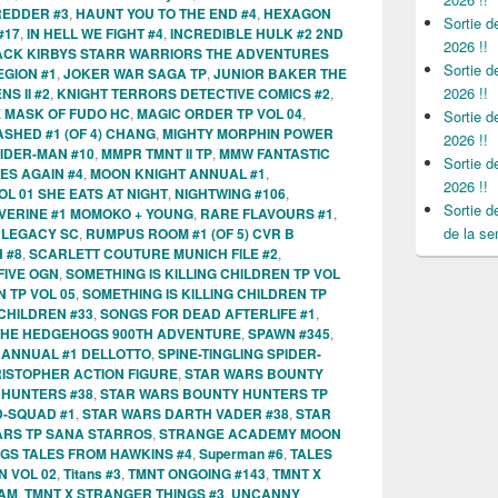
REDDER #3
,
HAUNT YOU TO THE END #4
,
HEXAGON
Sortie 
#17
,
IN HELL WE FIGHT #4
,
INCREDIBLE HULK #2 2ND
2026 !!
ACK KIRBYS STARR WARRIORS THE ADVENTURES
Sortie 
EGION #1
,
JOKER WAR SAGA TP
,
JUNIOR BAKER THE
2026 !!
S II #2
,
KNIGHT TERRORS DETECTIVE COMICS #2
,
E MASK OF FUDO HC
,
MAGIC ORDER TP VOL 04
,
Sortie 
SHED #1 (OF 4) CHANG
,
MIGHTY MORPHIN POWER
2026 !!
IDER-MAN #10
,
MMPR TMNT II TP
,
MMW FANTASTIC
Sortie 
ES AGAIN #4
,
MOON KNIGHT ANNUAL #1
,
2026 !!
OL 01 SHE EATS AT NIGHT
,
NIGHTWING #106
,
Sortie 
VERINE #1 MOMOKO + YOUNG
,
RARE FLAVOURS #1
,
de la se
 LEGACY SC
,
RUMPUS ROOM #1 (OF 5) CVR B
 #8
,
SCARLETT COUTURE MUNICH FILE #2
,
IVE OGN
,
SOMETHING IS KILLING CHILDREN TP VOL
N TP VOL 05
,
SOMETHING IS KILLING CHILDREN TP
 CHILDREN #33
,
SONGS FOR DEAD AFTERLIFE #1
,
THE HEDGEHOGS 900TH ADVENTURE
,
SPAWN #345
,
 ANNUAL #1 DELLOTTO
,
SPINE-TINGLING SPIDER-
RISTOPHER ACTION FIGURE
,
STAR WARS BOUNTY
 HUNTERS #38
,
STAR WARS BOUNTY HUNTERS TP
D-SQUAD #1
,
STAR WARS DARTH VADER #38
,
STAR
ARS TP SANA STARROS
,
STRANGE ACADEMY MOON
GS TALES FROM HAWKINS #4
,
Superman #6
,
TALES
 VOL 02
,
Titans #3
,
TMNT ONGOING #143
,
TMNT X
HAM
,
TMNT X STRANGER THINGS #3
,
UNCANNY