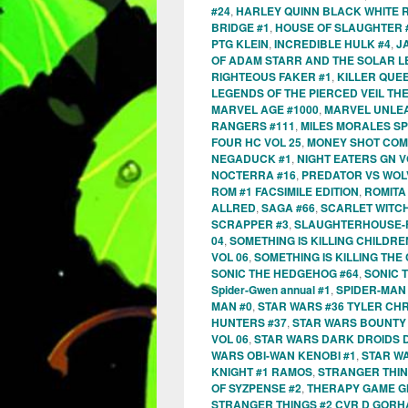
#24
,
HARLEY QUINN BLACK WHITE 
BRIDGE #1
,
HOUSE OF SLAUGHTER 
PTG KLEIN
,
INCREDIBLE HULK #4
,
J
OF ADAM STARR AND THE SOLAR L
RIGHTEOUS FAKER #1
,
KILLER QUEEN
LEGENDS OF THE PIERCED VEIL TH
MARVEL AGE #1000
,
MARVEL UNLEA
RANGERS #111
,
MILES MORALES SP
FOUR HC VOL 25
,
MONEY SHOT COM
NEGADUCK #1
,
NIGHT EATERS GN V
NOCTERRA #16
,
PREDATOR VS WOL
ROM #1 FACSIMILE EDITION
,
ROMITA
ALLRED
,
SAGA #66
,
SCARLET WITCH
SCRAPPER #3
,
SLAUGHTERHOUSE-F
04
,
SOMETHING IS KILLING CHILDRE
VOL 06
,
SOMETHING IS KILLING THE
SONIC THE HEDGEHOG #64
,
SONIC 
Spider-Gwen annual #1
,
SPIDER-MAN
MAN #0
,
STAR WARS #36 TYLER CH
HUNTERS #37
,
STAR WARS BOUNTY
VOL 06
,
STAR WARS DARK DROIDS 
WARS OBI-WAN KENOBI #1
,
STAR W
KNIGHT #1 RAMOS
,
STRANGER THIN
OF SYZPENSE #2
,
THERAPY GAME GN
STRANGER THINGS #2 CVR D GOR