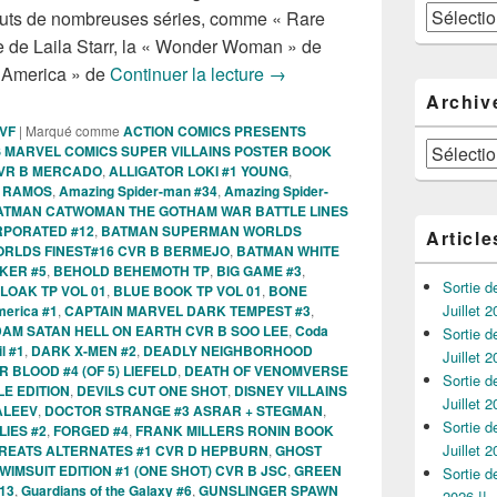
Catégories
uts de nombreuses séries, comme « Rare
 de Laila Starr, la « Wonder Woman » de
Sorties des Comics VO de la
n America » de
Continuer la lecture
→
Archiv
 VF
|
Marqué comme
ACTION COMICS PRESENTS
Archives
 MARVEL COMICS SUPER VILLAINS POSTER BOOK
 CVR B MERCADO
,
ALLIGATOR LOKI #1 YOUNG
,
G RAMOS
,
Amazing Spider-man #34
,
Amazing Spider-
ATMAN CATWOMAN THE GOTHAM WAR BATTLE LINES
RPORATED #12
,
BATMAN SUPERMAN WORLDS
Article
RLDS FINEST#16 CVR B BERMEJO
,
BATMAN WHITE
KER #5
,
BEHOLD BEHEMOTH TP
,
BIG GAME #3
,
Sortie 
LOAK TP VOL 01
,
BLUE BOOK TP VOL 01
,
BONE
Juillet 2
merica #1
,
CAPTAIN MARVEL DARK TEMPEST #3
,
DAM SATAN HELL ON EARTH CVR B SOO LEE
,
Coda
Sortie 
l #1
,
DARK X-MEN #2
,
DEADLY NEIGHBORHOOD
Juillet 2
BLOOD #4 (OF 5) LIEFELD
,
DEATH OF VENOMVERSE
Sortie 
LE EDITION
,
DEVILS CUT ONE SHOT
,
DISNEY VILLAINS
Juillet 2
ALEEV
,
DOCTOR STRANGE #3 ASRAR + STEGMAN
,
Sortie 
LIES #2
,
FORGED #4
,
FRANK MILLERS RONIN BOOK
Juillet 2
REATS ALTERNATES #1 CVR D HEPBURN
,
GHOST
IMSUIT EDITION #1 (ONE SHOT) CVR B JSC
,
GREEN
Sortie 
13
,
Guardians of the Galaxy #6
,
GUNSLINGER SPAWN
2026 !!