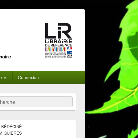
ne ☼
Connexion
:
ercher
E BÉDÉCINÉ
MIGUIÈRES