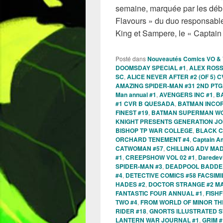
semaine, marquée par les déb
Flavours » du duo responsable
King et Sampere, le « Captai
Posté dans
Nouveautés Comics VO &
DOOMSDAY SPECIAL #1
,
ALEX ROSS
SC
,
ALICE NEVER AFTER #2 (OF 5)
AMAZING SPIDER-MAN #31 2ND PT
Man annual #1
,
AVENGERS INC #1
,
B
#1 CVR B QUESADA
,
BATMAN INCO
FINEST #19
,
BATMAN SUPERMAN WO
KNIGHT PRESENTS GENERATION JO
BISHOP TP WAR COLLEGE
,
BLACK C
ORCHARD TENEMENT #4
,
Captain A
CATWOMAN #57
,
CHILLING ADV MA
#1
,
CREEPSHOW VOL 02 #1
,
Daredevi
SPIDER-MAN #3
,
DEADPOOL BADDER 
#4
,
DETECTIVE COMICS #58 FACSIMI
HADES #2
,
DOCTOR STRANGE #2 M
FANTASTIC FOUR ANNUAL #1
,
FISHF
TWO #4
,
FROM WORLD OF MINOR TH
RIDER #18
,
GNORTS ILLUSTRATED SW
LANTERN WAR JOURNAL #1
,
GRIM #