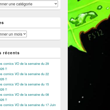
 semaine du 20 Septembre 2023 !!!
es
s récents
des comics VO de la semaine du 29
026 !!
des comics VO de la semaine du 22
026 !!
des comics VO de la semaine du 15
026 !!
des comics VO de la semaine du 08
026 !!
des comics VO de la semaine du 17 Juin