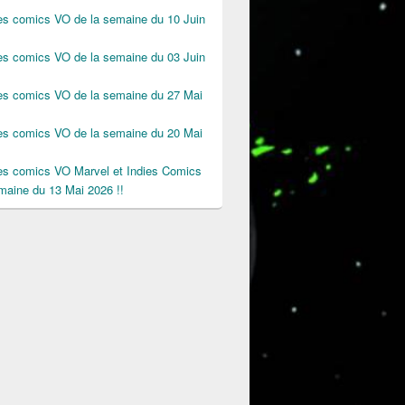
des comics VO de la semaine du 10 Juin
des comics VO de la semaine du 03 Juin
des comics VO de la semaine du 27 Mai
des comics VO de la semaine du 20 Mai
des comics VO Marvel et Indies Comics
maine du 13 Mai 2026 !!