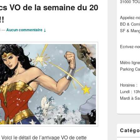
31000 TO
cs VO de la semaine du 20
!!
Appelez-no
BD & Comic
B
—
Aucun commentaire ↓
SF & Manga
Ecrivez-no
Métro ligne
Parking Ca
Horaires :
Lundi : 13
Mardi à Sa
Catégo
 Voici le détail de l’arrivage VO de cette