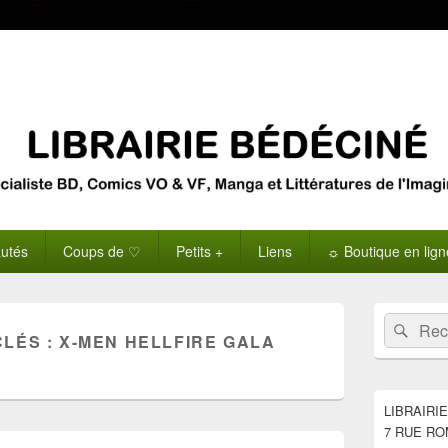
utés
Coups de ♡
Petits +
Liens
☼ Boutique en lig
Zone
Recherche 
Rech
principale
CLÉS :
X-MEN HELLFIRE GALA
de
widget
pour
la
LIBRAIRI
barre
7 RUE RO
latérale