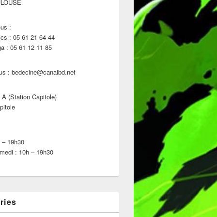
ULOUSE
us :
s : 05 61 21 64 44
 : 05 61 12 11 85
us : bedecine@canalbd.net
 A (Station Capitole)
pitole
h – 19h30
medi : 10h – 19h30
ries