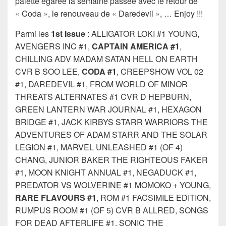
palette égarée la semaine passée avec le retour de
« Coda », le renouveau de « Daredevil », … Enjoy !!!
Parmi les
1st Issue
: ALLIGATOR LOKI #1 YOUNG,
AVENGERS INC #1,
CAPTAIN AMERICA #1
,
CHILLING ADV MADAM SATAN HELL ON EARTH
CVR B SOO LEE,
CODA #1
, CREEPSHOW VOL 02
#1, DAREDEVIL #1, FROM WORLD OF MINOR
THREATS ALTERNATES #1 CVR D HEPBURN,
GREEN LANTERN WAR JOURNAL #1, HEXAGON
BRIDGE #1, JACK KIRBYS STARR WARRIORS THE
ADVENTURES OF ADAM STARR AND THE SOLAR
LEGION #1, MARVEL UNLEASHED #1 (OF 4)
CHANG, JUNIOR BAKER THE RIGHTEOUS FAKER
#1, MOON KNIGHT ANNUAL #1, NEGADUCK #1,
PREDATOR VS WOLVERINE #1 MOMOKO + YOUNG,
RARE FLAVOURS #1
, ROM #1 FACSIMILE EDITION,
RUMPUS ROOM #1 (OF 5) CVR B ALLRED, SONGS
FOR DEAD AFTERLIFE #1, SONIC THE