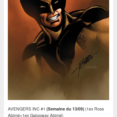
AVENGERS INC #1
(Semaine du 13/09)
(1ex Ross
Abimé+1ex Galooway Abimé)