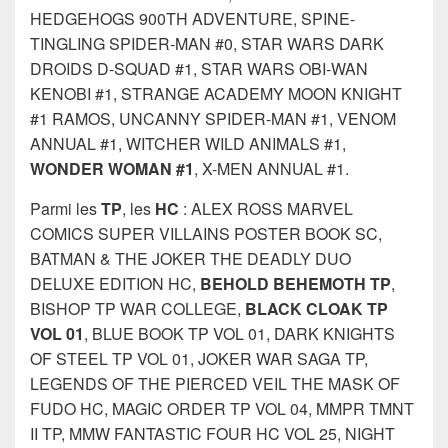
HEDGEHOGS 900TH ADVENTURE, SPINE-
TINGLING SPIDER-MAN #0, STAR WARS DARK
DROIDS D-SQUAD #1, STAR WARS OBI-WAN
KENOBI #1, STRANGE ACADEMY MOON KNIGHT
#1 RAMOS, UNCANNY SPIDER-MAN #1, VENOM
ANNUAL #1, WITCHER WILD ANIMALS #1,
WONDER WOMAN #1
, X-MEN ANNUAL #1.
Parmi les
TP
, les
HC
: ALEX ROSS MARVEL
COMICS SUPER VILLAINS POSTER BOOK SC,
BATMAN & THE JOKER THE DEADLY DUO
DELUXE EDITION HC,
BEHOLD BEHEMOTH TP
,
BISHOP TP WAR COLLEGE,
BLACK CLOAK TP
VOL 01
, BLUE BOOK TP VOL 01, DARK KNIGHTS
OF STEEL TP VOL 01, JOKER WAR SAGA TP,
LEGENDS OF THE PIERCED VEIL THE MASK OF
FUDO HC, MAGIC ORDER TP VOL 04, MMPR TMNT
II TP, MMW FANTASTIC FOUR HC VOL 25, NIGHT