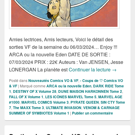
Amies lectrices, Amis lecteurs, Voici le détail des
sorties VF de la semaine du 06/03/2024… Enjoy !!!
ARCA ou la nouvelle Eden DATE DE SORTIE :
07/03/2024 PRIX : 22€ Auteurs : Van JENSEN, Jesse
Sorties de
LONERGAN La planète est
Continuer la lecture
→
Posté dans
Nouveautés Comics VO & VF
,
› Coups de ♡ Comics VO
& VF
|
Marqué comme
ARCA ou la nouvelle Eden
,
DARK RIDE Tome
1
,
DESTINY OF X Volume 28
,
DUNE MAISON HARKONNEN Tome 2
,
FALL OF X Volume 1
,
LES ICÔNES MARVEL Tome 5
,
MARVEL AGE
#1000
,
MARVEL COMICS Volume 3
,
PYRATE QUEEN
,
SIN CTY Tome
7
,
The MAXX Tome 3
,
ULTIMATE INVASION
,
VENOM & CARNAGE
SUMMER OF SYMBIOTES Volume 1
|
Publier un commentaire