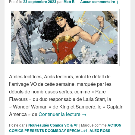
Posté le
23 septembre 2023
par
Matt B
—
Aucun commentaire ↓
Amies lectrices, Amis lecteurs, Voici le détail de
l’arrivage VO de cette semaine, marquée par les
débuts de nombreuses séries, comme « Rare
Flavours » du duo responsable de Laila Starr, la
« Wonder Woman » de King et Sampere, le « Captain
Sorties des Comics VO d
America » de
Continuer la lecture
→
Posté dans
Nouveautés Comics VO & VF
|
Marqué comme
ACTION
COMICS PRESENTS DOOMSDAY SPECIAL #1
,
ALEX ROSS