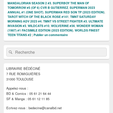
MANDALORIAN SEASON 2 #3
,
SUPERBOY THE MAN OF
TOMORROW #5 (OF 6) CVR B GUTIERREZ
,
SUPERMAN 2023
ANNUAL #1 (ONE SHOT)
,
SUPERMAN RED SON TP (2023 EDITION)
,
TAROT WITCH OF THE BLACK ROSE #141
,
TMNT SATURDAY
MORNING ADV 2023 #4
,
TMNT VS STREET FIGHTER #3
,
ULTIMATE
INVASION #3
,
WILDCATS #10
,
WOLVERINE #36
,
WONDER WOMAN
(1987) #1 FACSIMILE EDITION (2023 EDITION)
,
WORLDS FINEST
TEEN TITANS #2
|
Publier un commentaire
Zone
Recherche :
Rechercher
principale
de
widget
pour
LIBRAIRIE BÉDÉCINÉ
la
7 RUE ROMIGUIÈRES
barre
latérale
31000 TOULOUSE
Appelez-nous :
BD & Comics : 05 61 21 64 44
SF & Manga : 05 61 12 11 85
Ecrivez-nous : bedecine@canalbd.net