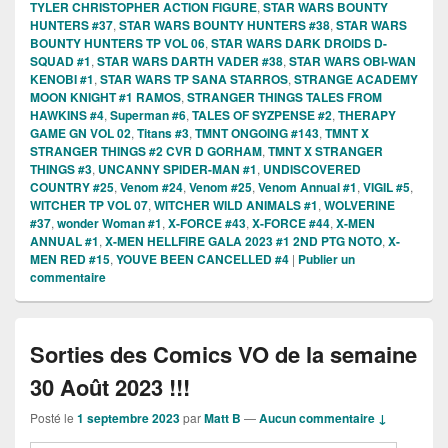
TYLER CHRISTOPHER ACTION FIGURE
,
STAR WARS BOUNTY
HUNTERS #37
,
STAR WARS BOUNTY HUNTERS #38
,
STAR WARS
BOUNTY HUNTERS TP VOL 06
,
STAR WARS DARK DROIDS D-
SQUAD #1
,
STAR WARS DARTH VADER #38
,
STAR WARS OBI-WAN
KENOBI #1
,
STAR WARS TP SANA STARROS
,
STRANGE ACADEMY
MOON KNIGHT #1 RAMOS
,
STRANGER THINGS TALES FROM
HAWKINS #4
,
Superman #6
,
TALES OF SYZPENSE #2
,
THERAPY
GAME GN VOL 02
,
Titans #3
,
TMNT ONGOING #143
,
TMNT X
STRANGER THINGS #2 CVR D GORHAM
,
TMNT X STRANGER
THINGS #3
,
UNCANNY SPIDER-MAN #1
,
UNDISCOVERED
COUNTRY #25
,
Venom #24
,
Venom #25
,
Venom Annual #1
,
VIGIL #5
,
WITCHER TP VOL 07
,
WITCHER WILD ANIMALS #1
,
WOLVERINE
#37
,
wonder Woman #1
,
X-FORCE #43
,
X-FORCE #44
,
X-MEN
ANNUAL #1
,
X-MEN HELLFIRE GALA 2023 #1 2ND PTG NOTO
,
X-
MEN RED #15
,
YOUVE BEEN CANCELLED #4
|
Publier un
commentaire
Sorties des Comics VO de la semaine
30 Août 2023 !!!
Posté le
1 septembre 2023
par
Matt B
—
Aucun commentaire ↓