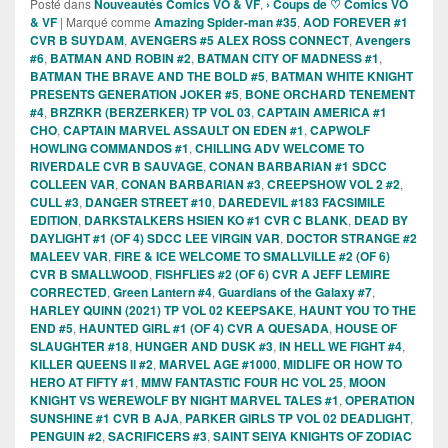
Posté dans
Nouveautés Comics VO & VF
,
› Coups de ♡ Comics VO
& VF
|
Marqué comme
Amazing Spider-man #35
,
AOD FOREVER #1
CVR B SUYDAM
,
AVENGERS #5 ALEX ROSS CONNECT
,
Avengers
#6
,
BATMAN AND ROBIN #2
,
BATMAN CITY OF MADNESS #1
,
BATMAN THE BRAVE AND THE BOLD #5
,
BATMAN WHITE KNIGHT
PRESENTS GENERATION JOKER #5
,
BONE ORCHARD TENEMENT
#4
,
BRZRKR (BERZERKER) TP VOL 03
,
CAPTAIN AMERICA #1
CHO
,
CAPTAIN MARVEL ASSAULT ON EDEN #1
,
CAPWOLF
HOWLING COMMANDOS #1
,
CHILLING ADV WELCOME TO
RIVERDALE CVR B SAUVAGE
,
CONAN BARBARIAN #1 SDCC
COLLEEN VAR
,
CONAN BARBARIAN #3
,
CREEPSHOW VOL 2 #2
,
CULL #3
,
DANGER STREET #10
,
DAREDEVIL #183 FACSIMILE
EDITION
,
DARKSTALKERS HSIEN KO #1 CVR C BLANK
,
DEAD BY
DAYLIGHT #1 (OF 4) SDCC LEE VIRGIN VAR
,
DOCTOR STRANGE #2
MALEEV VAR
,
FIRE & ICE WELCOME TO SMALLVILLE #2 (OF 6)
CVR B SMALLWOOD
,
FISHFLIES #2 (OF 6) CVR A JEFF LEMIRE
CORRECTED
,
Green Lantern #4
,
Guardians of the Galaxy #7
,
HARLEY QUINN (2021) TP VOL 02 KEEPSAKE
,
HAUNT YOU TO THE
END #5
,
HAUNTED GIRL #1 (OF 4) CVR A QUESADA
,
HOUSE OF
SLAUGHTER #18
,
HUNGER AND DUSK #3
,
IN HELL WE FIGHT #4
,
KILLER QUEENS II #2
,
MARVEL AGE #1000
,
MIDLIFE OR HOW TO
HERO AT FIFTY #1
,
MMW FANTASTIC FOUR HC VOL 25
,
MOON
KNIGHT VS WEREWOLF BY NIGHT MARVEL TALES #1
,
OPERATION
SUNSHINE #1 CVR B AJA
,
PARKER GIRLS TP VOL 02 DEADLIGHT
,
PENGUIN #2
,
SACRIFICERS #3
,
SAINT SEIYA KNIGHTS OF ZODIAC