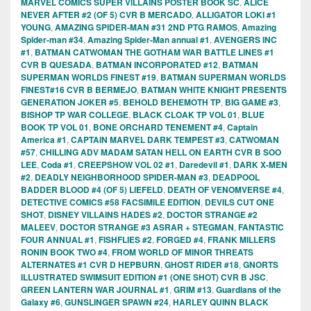
MARVEL COMICS SUPER VILLAINS POSTER BOOK SC
,
ALICE
NEVER AFTER #2 (OF 5) CVR B MERCADO
,
ALLIGATOR LOKI #1
YOUNG
,
AMAZING SPIDER-MAN #31 2ND PTG RAMOS
,
Amazing
Spider-man #34
,
Amazing Spider-Man annual #1
,
AVENGERS INC
#1
,
BATMAN CATWOMAN THE GOTHAM WAR BATTLE LINES #1
CVR B QUESADA
,
BATMAN INCORPORATED #12
,
BATMAN
SUPERMAN WORLDS FINEST #19
,
BATMAN SUPERMAN WORLDS
FINEST#16 CVR B BERMEJO
,
BATMAN WHITE KNIGHT PRESENTS
GENERATION JOKER #5
,
BEHOLD BEHEMOTH TP
,
BIG GAME #3
,
BISHOP TP WAR COLLEGE
,
BLACK CLOAK TP VOL 01
,
BLUE
BOOK TP VOL 01
,
BONE ORCHARD TENEMENT #4
,
Captain
America #1
,
CAPTAIN MARVEL DARK TEMPEST #3
,
CATWOMAN
#57
,
CHILLING ADV MADAM SATAN HELL ON EARTH CVR B SOO
LEE
,
Coda #1
,
CREEPSHOW VOL 02 #1
,
Daredevil #1
,
DARK X-MEN
#2
,
DEADLY NEIGHBORHOOD SPIDER-MAN #3
,
DEADPOOL
BADDER BLOOD #4 (OF 5) LIEFELD
,
DEATH OF VENOMVERSE #4
,
DETECTIVE COMICS #58 FACSIMILE EDITION
,
DEVILS CUT ONE
SHOT
,
DISNEY VILLAINS HADES #2
,
DOCTOR STRANGE #2
MALEEV
,
DOCTOR STRANGE #3 ASRAR + STEGMAN
,
FANTASTIC
FOUR ANNUAL #1
,
FISHFLIES #2
,
FORGED #4
,
FRANK MILLERS
RONIN BOOK TWO #4
,
FROM WORLD OF MINOR THREATS
ALTERNATES #1 CVR D HEPBURN
,
GHOST RIDER #18
,
GNORTS
ILLUSTRATED SWIMSUIT EDITION #1 (ONE SHOT) CVR B JSC
,
GREEN LANTERN WAR JOURNAL #1
,
GRIM #13
,
Guardians of the
Galaxy #6
,
GUNSLINGER SPAWN #24
,
HARLEY QUINN BLACK