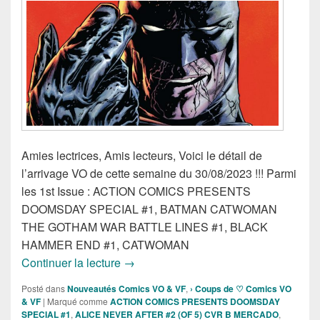
Amies lectrices, Amis lecteurs, Voici le détail de
l’arrivage VO de cette semaine du 30/08/2023 !!! Parmi
les 1st Issue : ACTION COMICS PRESENTS
DOOMSDAY SPECIAL #1, BATMAN CATWOMAN
THE GOTHAM WAR BATTLE LINES #1, BLACK
HAMMER END #1, CATWOMAN
Sorties des Comics VO de la semaine 3
Continuer la lecture
→
Posté dans
Nouveautés Comics VO & VF
,
› Coups de ♡ Comics VO
& VF
|
Marqué comme
ACTION COMICS PRESENTS DOOMSDAY
SPECIAL #1
,
ALICE NEVER AFTER #2 (OF 5) CVR B MERCADO
,