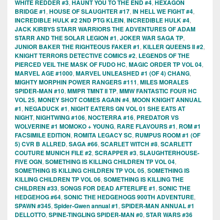
WHITE REDDER #3
,
HAUNT YOU TO THE END #4
,
HEXAGON
BRIDGE #1
,
HOUSE OF SLAUGHTER #17
,
IN HELL WE FIGHT #4
,
INCREDIBLE HULK #2 2ND PTG KLEIN
,
INCREDIBLE HULK #4
,
JACK KIRBYS STARR WARRIORS THE ADVENTURES OF ADAM
STARR AND THE SOLAR LEGION #1
,
JOKER WAR SAGA TP
,
JUNIOR BAKER THE RIGHTEOUS FAKER #1
,
KILLER QUEENS II #2
,
KNIGHT TERRORS DETECTIVE COMICS #2
,
LEGENDS OF THE
PIERCED VEIL THE MASK OF FUDO HC
,
MAGIC ORDER TP VOL 04
,
MARVEL AGE #1000
,
MARVEL UNLEASHED #1 (OF 4) CHANG
,
MIGHTY MORPHIN POWER RANGERS #111
,
MILES MORALES
SPIDER-MAN #10
,
MMPR TMNT II TP
,
MMW FANTASTIC FOUR HC
VOL 25
,
MONEY SHOT COMES AGAIN #4
,
MOON KNIGHT ANNUAL
#1
,
NEGADUCK #1
,
NIGHT EATERS GN VOL 01 SHE EATS AT
NIGHT
,
NIGHTWING #106
,
NOCTERRA #16
,
PREDATOR VS
WOLVERINE #1 MOMOKO + YOUNG
,
RARE FLAVOURS #1
,
ROM #1
FACSIMILE EDITION
,
ROMITA LEGACY SC
,
RUMPUS ROOM #1 (OF
5) CVR B ALLRED
,
SAGA #66
,
SCARLET WITCH #8
,
SCARLETT
COUTURE MUNICH FILE #2
,
SCRAPPER #3
,
SLAUGHTERHOUSE-
FIVE OGN
,
SOMETHING IS KILLING CHILDREN TP VOL 04
,
SOMETHING IS KILLING CHILDREN TP VOL 05
,
SOMETHING IS
KILLING CHILDREN TP VOL 06
,
SOMETHING IS KILLING THE
CHILDREN #33
,
SONGS FOR DEAD AFTERLIFE #1
,
SONIC THE
HEDGEHOG #64
,
SONIC THE HEDGEHOGS 900TH ADVENTURE
,
SPAWN #345
,
Spider-Gwen annual #1
,
SPIDER-MAN ANNUAL #1
DELLOTTO
,
SPINE-TINGLING SPIDER-MAN #0
,
STAR WARS #36