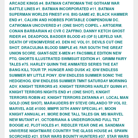
ARCADE KINGS #4
,
BATMAN CATWOMAN THE GOTHAM WAR
BATTLE LINES #1
,
BATMAN INCORPORATED #11
,
BATMAN
SUPERMAN WORLDS FINEST #16
,
BIG GAME #2
,
BLACK HAMMER
END #1
,
CALVIN AND HOBBES PORTABLE COMPENDIUM DC
,
CATWOMAN UNCOVERED #1 (ONE SHOT) COIPEL + ARTGERM
,
CONAN BARBARIAN #2 CVR C ZAFFINO
,
DANNY KETCH GHOST
RIDER #4
,
DEADPOOL BADDER BLOOD #3 (OF 5) LIEFELD VAR
,
DEATH OF VENOMVERSE #3
,
DEN HC VOL 01
,
DEVILS CUT ONE
SHOT
,
DRACULINA BLOOD SIMPLE #5
,
FAR SOUTH THE GREAT
UNION SCORE
,
GIANT-SIZE X-MEN #1 FACSIMILE EDITION NEW
PTG
,
GNORTS ILLUSTRATED SWIMSUIT EDITION #1
,
GRIMM FAIRY
TALES #75
,
HARLEY QUINN THE ANIMATED SERIES THE EAT
BANG KILL TOUR TP
,
HUNGER AND DUSK #2
,
IDW ENDLESS
SUMMER MY LITTLE PONY
,
IDW ENDLESS SUMMER SONIC THE
HEDGEHOG
,
IDW ENDLESS SUMMER TMNT SATURDAY MORNING
ADV
,
KNIGHT TERRORS #3
,
KNIGHT TERRORS HARLEY QUINN #1
,
KNIGHT TERRORS NIGHTS END #1 (ONE SHOT)
,
KNIGHT
TERRORS ROBIN #2
,
KNIGHT TERRORS ZATANNA #1
,
LOCAL MAN
GOLD (ONE SHOT)
,
MARAUDERS BY STEVE ORLANDO TP VOL 02
,
MARVEL AGE #1000
,
MMPR 30TH ANNV SPECIAL #1
,
MOON
KNIGHT ANNUAL #1
,
MORE BONE TALL TALES GN
,
MS MARVEL
NEW MUTANT #1
,
OCTOBRIANA & UNDERGROUND FULL TILT
BOOGIE #2
,
PLOT HOLES #1
,
RIDDLER YEAR ONE #6
,
SANDMAN
UNIVERSE NIGHTMARE COUNTRY THE GLASS HOUSE #4
,
SPAWN
SCORCHED #21
,
STAR WARS BOUNTY HUNTERS #37
,
STAR WARS