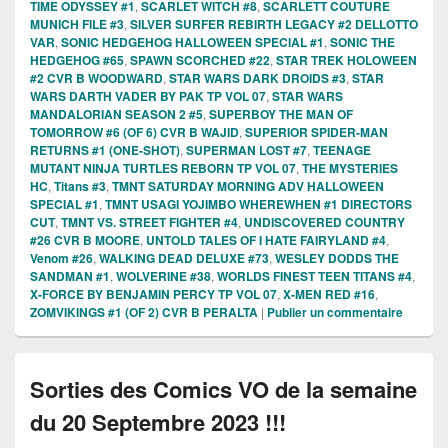
TIME ODYSSEY #1
,
SCARLET WITCH #8
,
SCARLETT COUTURE
MUNICH FILE #3
,
SILVER SURFER REBIRTH LEGACY #2 DELLOTTO
VAR
,
SONIC HEDGEHOG HALLOWEEN SPECIAL #1
,
SONIC THE
HEDGEHOG #65
,
SPAWN SCORCHED #22
,
STAR TREK HOLOWEEN
#2 CVR B WOODWARD
,
STAR WARS DARK DROIDS #3
,
STAR
WARS DARTH VADER BY PAK TP VOL 07
,
STAR WARS
MANDALORIAN SEASON 2 #5
,
SUPERBOY THE MAN OF
TOMORROW #6 (OF 6) CVR B WAJID
,
SUPERIOR SPIDER-MAN
RETURNS #1 (ONE-SHOT)
,
SUPERMAN LOST #7
,
TEENAGE
MUTANT NINJA TURTLES REBORN TP VOL 07
,
THE MYSTERIES
HC
,
Titans #3
,
TMNT SATURDAY MORNING ADV HALLOWEEN
SPECIAL #1
,
TMNT USAGI YOJIMBO WHEREWHEN #1 DIRECTORS
CUT
,
TMNT VS. STREET FIGHTER #4
,
UNDISCOVERED COUNTRY
#26 CVR B MOORE
,
UNTOLD TALES OF I HATE FAIRYLAND #4
,
Venom #26
,
WALKING DEAD DELUXE #73
,
WESLEY DODDS THE
SANDMAN #1
,
WOLVERINE #38
,
WORLDS FINEST TEEN TITANS #4
,
X-FORCE BY BENJAMIN PERCY TP VOL 07
,
X-MEN RED #16
,
ZOMVIKINGS #1 (OF 2) CVR B PERALTA
|
Publier un commentaire
Sorties des Comics VO de la semaine
du 20 Septembre 2023 !!!