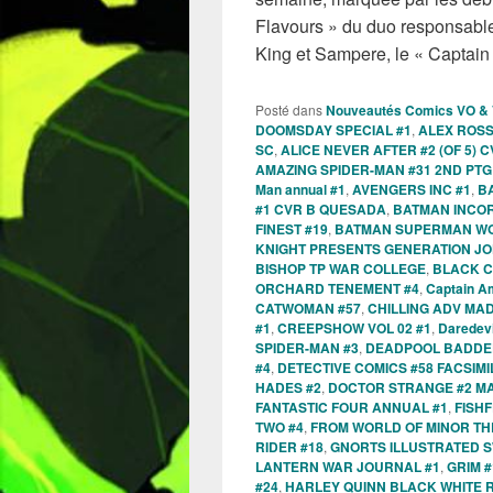
Flavours » du duo responsable
King et Sampere, le « Captai
Posté dans
Nouveautés Comics VO &
DOOMSDAY SPECIAL #1
,
ALEX ROSS
SC
,
ALICE NEVER AFTER #2 (OF 5)
AMAZING SPIDER-MAN #31 2ND PT
Man annual #1
,
AVENGERS INC #1
,
B
#1 CVR B QUESADA
,
BATMAN INCO
FINEST #19
,
BATMAN SUPERMAN WO
KNIGHT PRESENTS GENERATION JO
BISHOP TP WAR COLLEGE
,
BLACK C
ORCHARD TENEMENT #4
,
Captain A
CATWOMAN #57
,
CHILLING ADV MA
#1
,
CREEPSHOW VOL 02 #1
,
Daredevi
SPIDER-MAN #3
,
DEADPOOL BADDER 
#4
,
DETECTIVE COMICS #58 FACSIMI
HADES #2
,
DOCTOR STRANGE #2 M
FANTASTIC FOUR ANNUAL #1
,
FISHF
TWO #4
,
FROM WORLD OF MINOR TH
RIDER #18
,
GNORTS ILLUSTRATED SW
LANTERN WAR JOURNAL #1
,
GRIM #
#24
,
HARLEY QUINN BLACK WHITE 