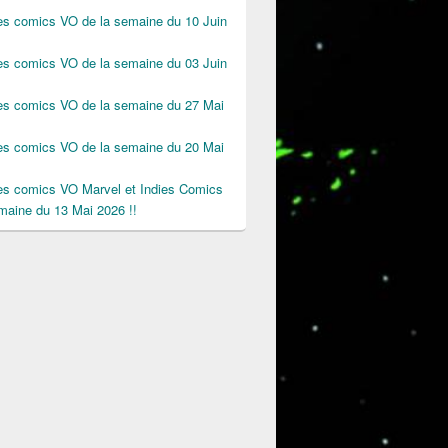
des comics VO de la semaine du 10 Juin
des comics VO de la semaine du 03 Juin
des comics VO de la semaine du 27 Mai
des comics VO de la semaine du 20 Mai
des comics VO Marvel et Indies Comics
maine du 13 Mai 2026 !!