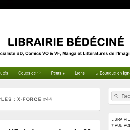
utés
Coups de ♡
Petits +
Liens
☼ Boutique en lig
Zone
Recherche 
Rech
principale
CLÉS :
X-FORCE #44
de
widget
pour
la
LIBRAIRI
barre
7 RUE RO
latérale