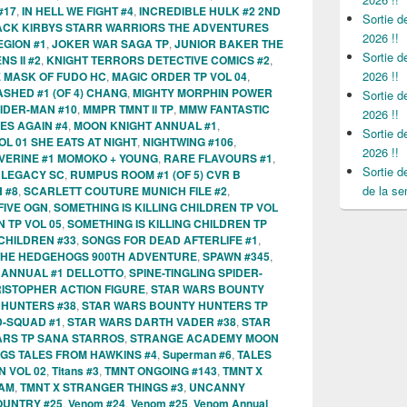
#17
,
IN HELL WE FIGHT #4
,
INCREDIBLE HULK #2 2ND
Sortie 
ACK KIRBYS STARR WARRIORS THE ADVENTURES
2026 !!
EGION #1
,
JOKER WAR SAGA TP
,
JUNIOR BAKER THE
Sortie 
S II #2
,
KNIGHT TERRORS DETECTIVE COMICS #2
,
2026 !!
E MASK OF FUDO HC
,
MAGIC ORDER TP VOL 04
,
SHED #1 (OF 4) CHANG
,
MIGHTY MORPHIN POWER
Sortie 
IDER-MAN #10
,
MMPR TMNT II TP
,
MMW FANTASTIC
2026 !!
ES AGAIN #4
,
MOON KNIGHT ANNUAL #1
,
Sortie 
OL 01 SHE EATS AT NIGHT
,
NIGHTWING #106
,
2026 !!
VERINE #1 MOMOKO + YOUNG
,
RARE FLAVOURS #1
,
Sortie 
 LEGACY SC
,
RUMPUS ROOM #1 (OF 5) CVR B
de la se
 #8
,
SCARLETT COUTURE MUNICH FILE #2
,
IVE OGN
,
SOMETHING IS KILLING CHILDREN TP VOL
N TP VOL 05
,
SOMETHING IS KILLING CHILDREN TP
 CHILDREN #33
,
SONGS FOR DEAD AFTERLIFE #1
,
THE HEDGEHOGS 900TH ADVENTURE
,
SPAWN #345
,
 ANNUAL #1 DELLOTTO
,
SPINE-TINGLING SPIDER-
RISTOPHER ACTION FIGURE
,
STAR WARS BOUNTY
 HUNTERS #38
,
STAR WARS BOUNTY HUNTERS TP
D-SQUAD #1
,
STAR WARS DARTH VADER #38
,
STAR
ARS TP SANA STARROS
,
STRANGE ACADEMY MOON
GS TALES FROM HAWKINS #4
,
Superman #6
,
TALES
 VOL 02
,
Titans #3
,
TMNT ONGOING #143
,
TMNT X
HAM
,
TMNT X STRANGER THINGS #3
,
UNCANNY
UNTRY #25
,
Venom #24
,
Venom #25
,
Venom Annual