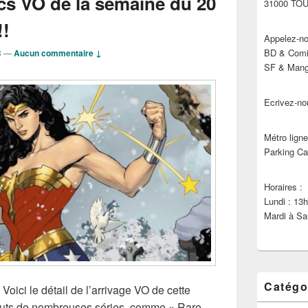
cs VO de la semaine du 20
31000 TO
!!
Appelez-no
BD & Comic
B
—
Aucun commentaire ↓
SF & Manga
Ecrivez-no
Métro ligne
Parking Ca
Horaires :
Lundi : 13
Mardi à Sa
Catégo
 Voici le détail de l’arrivage VO de cette
uts de nombreuses séries, comme « Rare