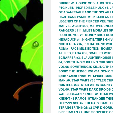
BRIDGE #1
,
HOUSE OF SLAUGHTER 
PTG KLEIN
,
INCREDIBLE HULK #4
,
J
OF ADAM STARR AND THE SOLAR L
RIGHTEOUS FAKER #1
,
KILLER QUEEN
LEGENDS OF THE PIERCED VEIL TH
MARVEL AGE #1000
,
MARVEL UNLEA
RANGERS #111
,
MILES MORALES SP
FOUR HC VOL 25
,
MONEY SHOT COM
NEGADUCK #1
,
NIGHT EATERS GN V
NOCTERRA #16
,
PREDATOR VS WOL
ROM #1 FACSIMILE EDITION
,
ROMITA
ALLRED
,
SAGA #66
,
SCARLET WITCH
SCRAPPER #3
,
SLAUGHTERHOUSE-F
04
,
SOMETHING IS KILLING CHILDRE
VOL 06
,
SOMETHING IS KILLING THE
SONIC THE HEDGEHOG #64
,
SONIC 
Spider-Gwen annual #1
,
SPIDER-MAN
MAN #0
,
STAR WARS #36 TYLER CH
HUNTERS #37
,
STAR WARS BOUNTY
VOL 06
,
STAR WARS DARK DROIDS 
WARS OBI-WAN KENOBI #1
,
STAR W
KNIGHT #1 RAMOS
,
STRANGER THIN
OF SYZPENSE #2
,
THERAPY GAME GN
STRANGER THINGS #2 CVR D GOR
SPIDER-MAN #1
,
UNDISCOVERED CO