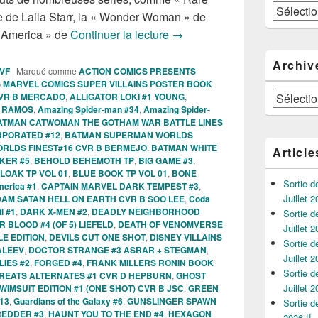
Catégories
 de Laila Starr, la « Wonder Woman » de
Sorties des Comics VO de la
n America » de
Continuer la lecture
→
Archiv
 VF
|
Marqué comme
ACTION COMICS PRESENTS
 MARVEL COMICS SUPER VILLAINS POSTER BOOK
Archives
 CVR B MERCADO
,
ALLIGATOR LOKI #1 YOUNG
,
G RAMOS
,
Amazing Spider-man #34
,
Amazing Spider-
ATMAN CATWOMAN THE GOTHAM WAR BATTLE LINES
RPORATED #12
,
BATMAN SUPERMAN WORLDS
RLDS FINEST#16 CVR B BERMEJO
,
BATMAN WHITE
Article
KER #5
,
BEHOLD BEHEMOTH TP
,
BIG GAME #3
,
LOAK TP VOL 01
,
BLUE BOOK TP VOL 01
,
BONE
Sortie 
merica #1
,
CAPTAIN MARVEL DARK TEMPEST #3
,
Juillet 2
DAM SATAN HELL ON EARTH CVR B SOO LEE
,
Coda
l #1
,
DARK X-MEN #2
,
DEADLY NEIGHBORHOOD
Sortie 
BLOOD #4 (OF 5) LIEFELD
,
DEATH OF VENOMVERSE
Juillet 2
LE EDITION
,
DEVILS CUT ONE SHOT
,
DISNEY VILLAINS
Sortie 
ALEEV
,
DOCTOR STRANGE #3 ASRAR + STEGMAN
,
Juillet 2
LIES #2
,
FORGED #4
,
FRANK MILLERS RONIN BOOK
Sortie 
REATS ALTERNATES #1 CVR D HEPBURN
,
GHOST
Juillet 2
IMSUIT EDITION #1 (ONE SHOT) CVR B JSC
,
GREEN
13
,
Guardians of the Galaxy #6
,
GUNSLINGER SPAWN
Sortie 
REDDER #3
,
HAUNT YOU TO THE END #4
,
HEXAGON
2026 !!