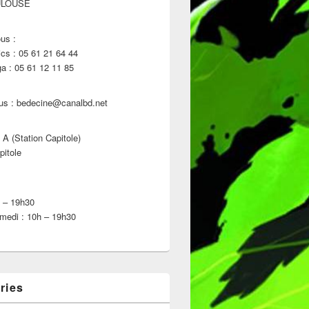
ULOUSE
us :
s : 05 61 21 64 44
 : 05 61 12 11 85
us : bedecine@canalbd.net
 A (Station Capitole)
pitole
h – 19h30
medi : 10h – 19h30
ries