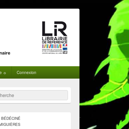
ne ☼
Connexion
:
ercher
E BÉDÉCINÉ
MIGUIÈRES