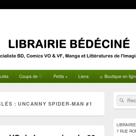
utés
Coups de ♡
Petits +
Liens
☼ Boutique en lig
Zone
Recherche 
Rech
principale
CLÉS :
UNCANNY SPIDER-MAN #1
de
widget
pour
la
LIBRAIRI
barre
7 RUE RO
latérale