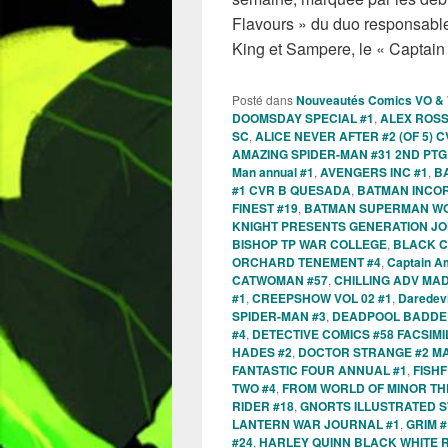
Flavours » du duo responsable
King et Sampere, le « Captai
Posté dans
Nouveautés Comics VO &
DOOMSDAY SPECIAL #1
,
ALEX ROSS
SC
,
ALICE NEVER AFTER #2 (OF 5)
AMAZING SPIDER-MAN #31 2ND PT
Man annual #1
,
AVENGERS INC #1
,
B
#1 CVR B QUESADA
,
BATMAN INCO
FINEST #19
,
BATMAN SUPERMAN WO
KNIGHT PRESENTS GENERATION JO
BISHOP TP WAR COLLEGE
,
BLACK C
ORCHARD TENEMENT #4
,
Captain A
CATWOMAN #57
,
CHILLING ADV MA
#1
,
CREEPSHOW VOL 02 #1
,
Daredevi
SPIDER-MAN #3
,
DEADPOOL BADDER 
#4
,
DETECTIVE COMICS #58 FACSIMI
HADES #2
,
DOCTOR STRANGE #2 M
FANTASTIC FOUR ANNUAL #1
,
FISHF
TWO #4
,
FROM WORLD OF MINOR TH
RIDER #18
,
GNORTS ILLUSTRATED SW
LANTERN WAR JOURNAL #1
,
GRIM #
#24
,
HARLEY QUINN BLACK WHITE 