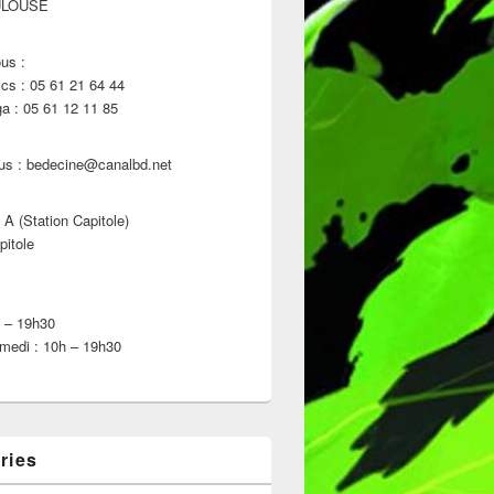
ULOUSE
us :
s : 05 61 21 64 44
 : 05 61 12 11 85
us : bedecine@canalbd.net
 A (Station Capitole)
pitole
h – 19h30
medi : 10h – 19h30
ries