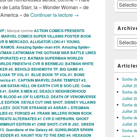
Catégories
 de Laila Starr, la « Wonder Woman » de
Sorties des Comics VO de la
n America » de
Continuer la lecture
→
Archiv
 VF
|
Marqué comme
ACTION COMICS PRESENTS
 MARVEL COMICS SUPER VILLAINS POSTER BOOK
Archives
 CVR B MERCADO
,
ALLIGATOR LOKI #1 YOUNG
,
G RAMOS
,
Amazing Spider-man #34
,
Amazing Spider-
ATMAN CATWOMAN THE GOTHAM WAR BATTLE LINES
RPORATED #12
,
BATMAN SUPERMAN WORLDS
RLDS FINEST#16 CVR B BERMEJO
,
BATMAN WHITE
Article
KER #5
,
BEHOLD BEHEMOTH TP
,
BIG GAME #3
,
LOAK TP VOL 01
,
BLUE BOOK TP VOL 01
,
BONE
Sortie 
merica #1
,
CAPTAIN MARVEL DARK TEMPEST #3
,
Juillet 2
DAM SATAN HELL ON EARTH CVR B SOO LEE
,
Coda
l #1
,
DARK X-MEN #2
,
DEADLY NEIGHBORHOOD
Sortie 
BLOOD #4 (OF 5) LIEFELD
,
DEATH OF VENOMVERSE
Juillet 2
LE EDITION
,
DEVILS CUT ONE SHOT
,
DISNEY VILLAINS
Sortie 
ALEEV
,
DOCTOR STRANGE #3 ASRAR + STEGMAN
,
Juillet 2
LIES #2
,
FORGED #4
,
FRANK MILLERS RONIN BOOK
Sortie 
REATS ALTERNATES #1 CVR D HEPBURN
,
GHOST
Juillet 2
IMSUIT EDITION #1 (ONE SHOT) CVR B JSC
,
GREEN
13
,
Guardians of the Galaxy #6
,
GUNSLINGER SPAWN
Sortie 
REDDER #3
,
HAUNT YOU TO THE END #4
,
HEXAGON
2026 !!