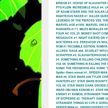
BRIDGE #1
,
HOUSE OF SLAUGHTER 
PTG KLEIN
,
INCREDIBLE HULK #4
,
J
OF ADAM STARR AND THE SOLAR L
RIGHTEOUS FAKER #1
,
KILLER QUEEN
LEGENDS OF THE PIERCED VEIL TH
MARVEL AGE #1000
,
MARVEL UNLEA
RANGERS #111
,
MILES MORALES SP
FOUR HC VOL 25
,
MONEY SHOT COM
NEGADUCK #1
,
NIGHT EATERS GN V
NOCTERRA #16
,
PREDATOR VS WOL
ROM #1 FACSIMILE EDITION
,
ROMITA
ALLRED
,
SAGA #66
,
SCARLET WITCH
SCRAPPER #3
,
SLAUGHTERHOUSE-F
04
,
SOMETHING IS KILLING CHILDRE
VOL 06
,
SOMETHING IS KILLING THE
SONIC THE HEDGEHOG #64
,
SONIC 
Spider-Gwen annual #1
,
SPIDER-MAN
MAN #0
,
STAR WARS #36 TYLER CH
HUNTERS #37
,
STAR WARS BOUNTY
VOL 06
,
STAR WARS DARK DROIDS 
WARS OBI-WAN KENOBI #1
,
STAR W
KNIGHT #1 RAMOS
,
STRANGER THIN
OF SYZPENSE #2
,
THERAPY GAME GN
STRANGER THINGS #2 CVR D GOR
SPIDER-MAN #1
,
UNDISCOVERED CO