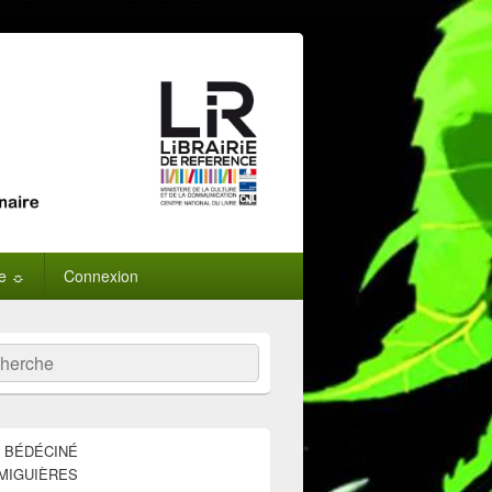
ne ☼
Connexion
:
ercher
E BÉDÉCINÉ
MIGUIÈRES