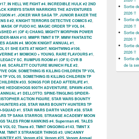
#17
,
IN HELL WE FIGHT #4
,
INCREDIBLE HULK #2 2ND
Sortie 
ACK KIRBYS STARR WARRIORS THE ADVENTURES
2026 !!
EGION #1
,
JOKER WAR SAGA TP
,
JUNIOR BAKER THE
Sortie 
S II #2
,
KNIGHT TERRORS DETECTIVE COMICS #2
,
2026 !!
E MASK OF FUDO HC
,
MAGIC ORDER TP VOL 04
,
SHED #1 (OF 4) CHANG
,
MIGHTY MORPHIN POWER
Sortie 
IDER-MAN #10
,
MMPR TMNT II TP
,
MMW FANTASTIC
2026 !!
ES AGAIN #4
,
MOON KNIGHT ANNUAL #1
,
Sortie 
OL 01 SHE EATS AT NIGHT
,
NIGHTWING #106
,
2026 !!
VERINE #1 MOMOKO + YOUNG
,
RARE FLAVOURS #1
,
Sortie 
 LEGACY SC
,
RUMPUS ROOM #1 (OF 5) CVR B
de la se
 #8
,
SCARLETT COUTURE MUNICH FILE #2
,
IVE OGN
,
SOMETHING IS KILLING CHILDREN TP VOL
N TP VOL 05
,
SOMETHING IS KILLING CHILDREN TP
 CHILDREN #33
,
SONGS FOR DEAD AFTERLIFE #1
,
THE HEDGEHOGS 900TH ADVENTURE
,
SPAWN #345
,
 ANNUAL #1 DELLOTTO
,
SPINE-TINGLING SPIDER-
RISTOPHER ACTION FIGURE
,
STAR WARS BOUNTY
 HUNTERS #38
,
STAR WARS BOUNTY HUNTERS TP
D-SQUAD #1
,
STAR WARS DARTH VADER #38
,
STAR
ARS TP SANA STARROS
,
STRANGE ACADEMY MOON
GS TALES FROM HAWKINS #4
,
Superman #6
,
TALES
 VOL 02
,
Titans #3
,
TMNT ONGOING #143
,
TMNT X
HAM
,
TMNT X STRANGER THINGS #3
,
UNCANNY
UNTRY #25
,
Venom #24
,
Venom #25
,
Venom Annual