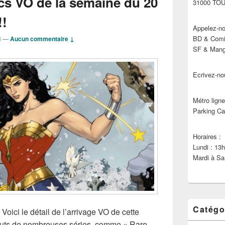
cs VO de la semaine du 20
31000 TO
!!
Appelez-no
BD & Comic
B
—
Aucun commentaire ↓
SF & Manga
Ecrivez-no
Métro ligne
Parking Ca
Horaires :
Lundi : 13
Mardi à Sa
Catégo
 Voici le détail de l’arrivage VO de cette
uts de nombreuses séries, comme « Rare