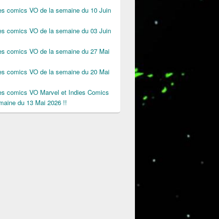
des comics VO de la semaine du 10 Juin
des comics VO de la semaine du 03 Juin
des comics VO de la semaine du 27 Mai
des comics VO de la semaine du 20 Mai
des comics VO Marvel et Indies Comics
maine du 13 Mai 2026 !!