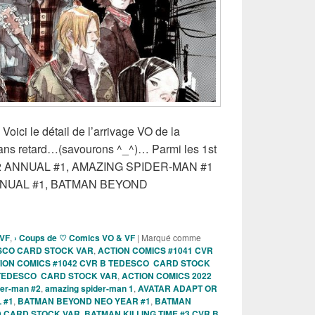
Voici le détail de l’arrivage VO de la
ns retard…(savourons ^_^)… Parmi les 1st
22 ANNUAL #1, AMAZING SPIDER-MAN #1
ANNUAL #1, BATMAN BEYOND
s Comics VO de la semaine du 01 Juin 2022 !!!
 VF
,
› Coups de ♡ Comics VO & VF
|
Marqué comme
ESCO CARD STOCK VAR
,
ACTION COMICS #1041 CVR
ION COMICS #1042 CVR B TEDESCO CARD STOCK
 TEDESCO CARD STOCK VAR
,
ACTION COMICS 2022
der-man #2
,
amazing spider-man 1
,
AVATAR ADAPT OR
 #1
,
BATMAN BEYOND NEO YEAR #1
,
BATMAN
D CARD STOCK VAR
,
BATMAN KILLING TIME #3 CVR B