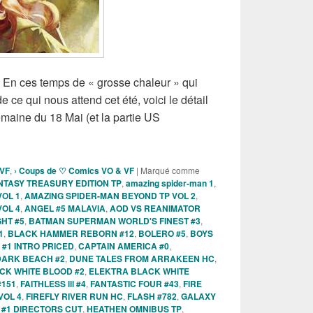
, En ces temps de « grosse chaleur » qui
 ce qui nous attend cet été, voici le détail
maine du 18 Mai (et la partie US
s Comics VO de la semaine du 18 Mai 2022 !!!
 VF
,
› Coups de ♡ Comics VO & VF
|
Marqué comme
NTASY TREASURY EDITION TP
,
amazing spider-man 1
,
VOL 1
,
AMAZING SPIDER-MAN BEYOND TP VOL 2
,
VOL 4
,
ANGEL #5 MALAVIA
,
AOD VS REANIMATOR
HT #5
,
BATMAN SUPERMAN WORLD'S FINEST #3
,
1
,
BLACK HAMMER REBORN #12
,
BOLERO #5
,
BOYS
#1 INTRO PRICED
,
CAPTAIN AMERICA #0
,
DARK BEACH #2
,
DUNE TALES FROM ARRAKEEN HC
,
CK WHITE BLOOD #2
,
ELEKTRA BLACK WHITE
#151
,
FAITHLESS lll #4
,
FANTASTIC FOUR #43
,
FIRE
VOL 4
,
FIREFLY RIVER RUN HC
,
FLASH #782
,
GALAXY
 #1 DIRECTORS CUT
,
HEATHEN OMNIBUS TP
,