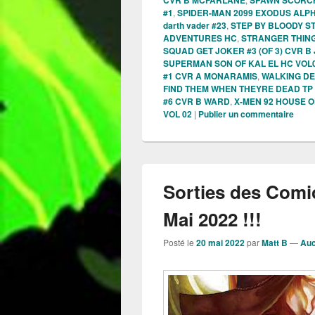
CVR B MCFARLANE
SPAWN SCORCH
#1
,
SPIDER-MAN 2099 EXODUS ALPH
darth vader #23
,
STEP BY BLOODY ST
ADVENTURES HC
,
STRANGER THING
SQUAD GET JOKER #3 (OF 3) CVR 
SUPERMAN SON OF KAL EL HC VOL
#1 CVR A MONARAMIS
,
WALKING DE
FIND THEM WHEN THEYRE DEAD TP 
#6 CVR B WARD
,
X-MEN 92 HOUSE OF 
VOL 02
|
Publier un commentaire
Sorties des Comi
Mai 2022 !!!
Posté le
20 mai 2022
par
Matt B
—
Auc