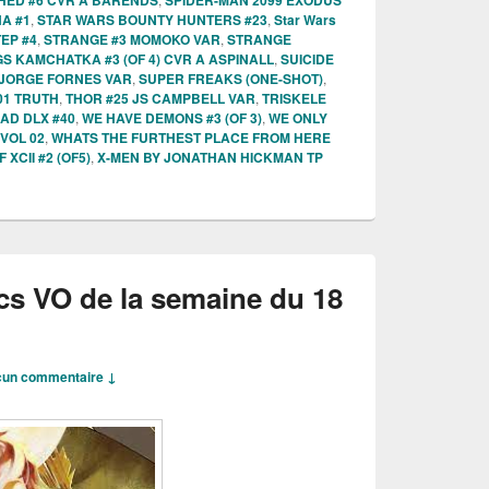
ED #6 CVR A BARENDS
SPIDER-MAN 2099 EXODUS
A #1
,
STAR WARS BOUNTY HUNTERS #23
,
Star Wars
EP #4
,
STRANGE #3 MOMOKO VAR
,
STRANGE
S KAMCHATKA #3 (OF 4) CVR A ASPINALL
,
SUICIDE
B JORGE FORNES VAR
,
SUPER FREAKS (ONE-SHOT)
,
01 TRUTH
,
THOR #25 JS CAMPBELL VAR
,
TRISKELE
AD DLX #40
,
WE HAVE DEMONS #3 (OF 3)
,
WE ONLY
VOL 02
,
WHATS THE FURTHEST PLACE FROM HERE
XCII #2 (OF5)
,
X-MEN BY JONATHAN HICKMAN TP
cs VO de la semaine du 18
un commentaire ↓