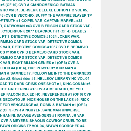
#5 (OF 10) CVR A GIANDOMENICO
,
BATMAN
n HC Vol 01
,
BERSERK DELUXE EDITION HC VOL 05
,
 5) CVR B VECCHIO
,
BUFFY THE VAMPIRE SLAYER TP
F TRUTH #1 COIPEL VAR
,
CAPTAIN MARVEL #38
,
R
,
CATWOMAN #43 CVR B FRISON CARD STOCK VAR
,
N
,
CYBERPUNK 2077 BLACKOUT #1 (OF 4)
,
DEADLY
 PT 1
,
DETECTIVE COMICS #1024 JOKER WAR
,
BERMEJO CARD STOCK VAR
,
DETECTIVE COMICS
K VAR
,
DETECTIVE COMICS #1057 CVR B BERMEJO
ICS #1058 CVR B BERMEJO CARD STOCK VAR
,
BERMEJO CARD STOCK VAR
,
DETECTIVE COMICS
K VAR
,
EIGHT BILLION GENIES #1 (OF 8) CVR A
OOD #4 (OF 4)
,
FIRE POWER BY KIRKMAN &
MAN & SAMNEE #7
,
FOLLOW ME INTO THE DARKNESS
der #2
,
Ghost rider #3
,
HELLBOY LIBRARY HC VOL 04
OAD TO DARK CRISIS ONE SHOT #1
,
KING CONAN #5
 THE GATHERING #15 CVR A MERCADO
,
ME YOU
ER FALCON DLX ED HC
,
NEVERENDER #1 (OF 6) CVR
 B DEODATO JR
,
NICE HOUSE ON THE LAKE #9
,
RICK
T FOR VENGEANCE #8
,
ROBIN & BATMAN #1 (OF 3)
2 (OF 3) CVR A NGUYEN
,
SANDMAN UNIVERSE
NHANINI
,
SAVAGE AVENGERS #1 ROMITA JR VAR
,
 CVR A MEYERS
,
SHAOLIN COWBOY CRUEL TO BE
PAWN ORIGINS TP VOL 04
,
SPAWN SCORCHED #4
,