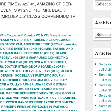
Catégories
TURE TIME (2025) #1, AMAZING SPIDER-
 EVENTS #1 2ND PTG (MR), BLACK
(MR),DEADLY CLASS COMPENDIUM TP
ies des Comics VO de la semaine du 09 Avril 2025 !!!
Archiv
Archives
 VF
,
› Coups de ♡ Comics VO & VF
|
Marqué comme
FLASH #1 CVR A NICK ROBLES
,
ACTION COMICS
ARD STOCK VAR
,
ADVENTURE TIME (2025) #1
,
amazing
 CRISIS EVENTS #1 2ND PTG (MR)
,
BATMAN AND
Article
,
BATMAN DARK PATTERNS #5 (OF 12)
,
BLACK
REDEVIL #20 CHRIS GIARRUSSO CONNECTING
RLD WAR V #8 (OF 12) CVR A OTTO SCHMIDT
,
Sortie 
R)
,
DOCTOR STRANGE OF ASGARD #2 (OF 5)
Juillet 2
 ICE WHEN HELL FREEZES OVER #1 (OF 6)
,
GEIGER
Sortie 
ANDERSON
,
GODZILLA VS FANTASTIC FOUR #1
Juillet 2
R
,
INCREDIBLE HULK #24
,
JSA #4 CVR C RILEY
 CVR A CULLY HAMNER
,
JSA #6 CVR C ETHAN
Sortie 
 LEAGUE UNLIMITED #4 CVR
,
LAURA KINNEY
Juillet 2
VAR
,
MAE THE DEFINITIVE EDITION TP
,
NEW GODS #4
Sortie 
RD STOCK VAR
,
PHANTOM ROAD #11 CVR A GABRIEL
Juillet 2
#10
,
POWER RANGERS PRIME #2 2ND PTG SIMEONE
,
Sortie 
 RANGERS PRIME #5
,
PSYLOCKE #6 FANYANG
2026 !!
 2ND PTG LINDSAY
,
RETURN OF THE LIVING DEAD #3