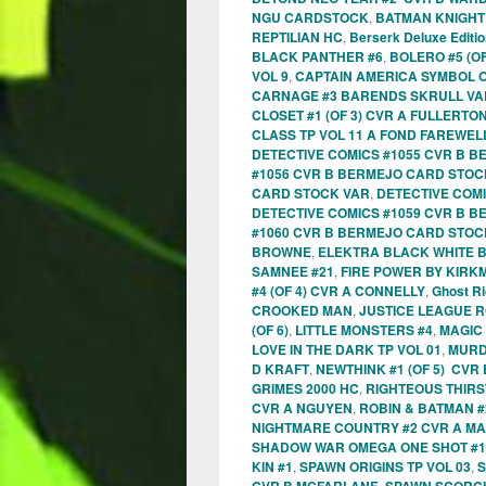
NGU CARDSTOCK
,
BATMAN KNIGHT 
REPTILIAN HC
,
Berserk Deluxe Editio
BLACK PANTHER #6
,
BOLERO #5 (OF
VOL 9
,
CAPTAIN AMERICA SYMBOL O
CARNAGE #3 BARENDS SKRULL VA
CLOSET #1 (OF 3) CVR A FULLERTO
CLASS TP VOL 11 A FOND FAREWELL
DETECTIVE COMICS #1055 CVR B 
#1056 CVR B BERMEJO CARD STOC
CARD STOCK VAR
,
DETECTIVE COM
DETECTIVE COMICS #1059 CVR B 
#1060 CVR B BERMEJO CARD STOC
BROWNE
,
ELEKTRA BLACK WHITE BL
SAMNEE #21
,
FIRE POWER BY KIRK
#4 (OF 4) CVR A CONNELLY
,
Ghost Ri
CROOKED MAN
,
JUSTICE LEAGUE R
(OF 6)
,
LITTLE MONSTERS #4
,
MAGIC
LOVE IN THE DARK TP VOL 01
,
MURD
D KRAFT
,
NEWTHINK #1 (OF 5) CVR
GRIMES 2000 HC
,
RIGHTEOUS THIRS
CVR A NGUYEN
,
ROBIN & BATMAN #
NIGHTMARE COUNTRY #2 CVR A MA
SHADOW WAR OMEGA ONE SHOT #1
KIN #1
,
SPAWN ORIGINS TP VOL 03
,
S
,