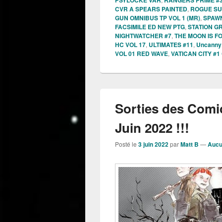
CVR A SPEARS PAINTED
,
ROGUE SU
GUN OMNIBUS TP VOL 1 (MR)
,
SPAWN
FACSIMILE ED NEW PTG
,
STATION G
NIGHTWATCHER #7
,
THE MOON IS FO
HC VOL 17
,
ULTIMATES #11
,
Uncanny
VOL 01 RED WAVE
,
VATICAN CITY #
Sorties des Comi
Juin 2022 !!!
Posté le
3 juin 2022
par
Matt B
—
Aucu