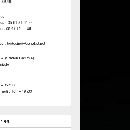
ULOUSE
us :
s : 05 61 21 64 44
 : 05 61 12 11 85
us : bedecine@canalbd.net
 A (Station Capitole)
pitole
h – 19h30
medi : 10h – 19h30
ries