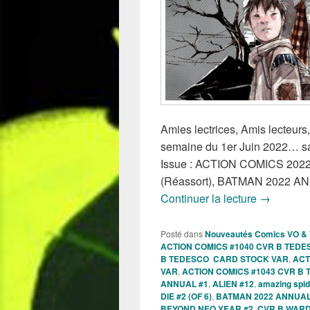
Amies lectrices, Amis lecteurs, 
semaine du 1er Juin 2022… sa
Issue : ACTION COMICS 20
(Réassort), BATMAN 2022 
Sorties de
Continuer la lecture
→
Posté dans
Nouveautés Comics VO &
ACTION COMICS #1040 CVR B TED
B TEDESCO CARD STOCK VAR
,
ACT
VAR
,
ACTION COMICS #1043 CVR B
ANNUAL #1
,
ALIEN #12
,
amazing spi
DIE #2 (OF 6)
,
BATMAN 2022 ANNUAL
BEYOND NEO YEAR #2 CVR B WAR