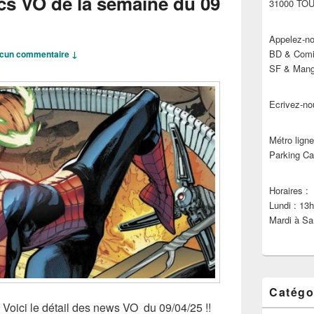
cs VO de la semaine du 09
31000 TO
Appelez-no
BD & Comic
cun commentaire ↓
SF & Manga
Ecrivez-no
Métro ligne
Parking Ca
Horaires :
Lundi : 13
Mardi à Sa
Catégo
, Voici le détail des news VO du 09/04/25 !!