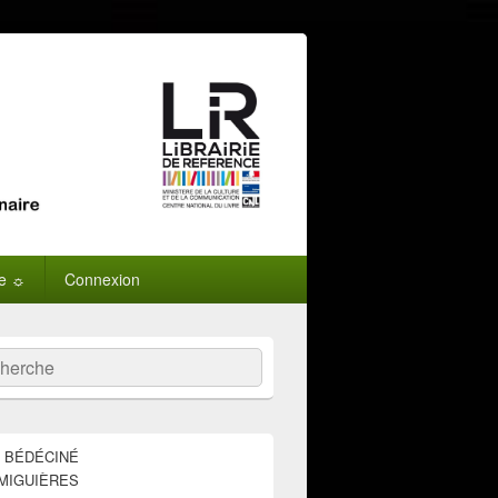
ne ☼
Connexion
:
ercher
E BÉDÉCINÉ
MIGUIÈRES