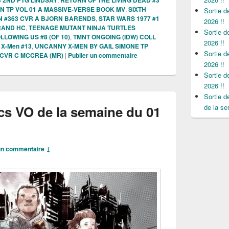
N TP VOL 01 A MASSIVE-VERSE BOOK MV
,
SIXTH
Sortie 
 #363 CVR A BJORN BARENDS
,
STAR WARS 1977 #1
2026 !!
RAND HC
,
TEENAGE MUTANT NINJA TURTLES
Sortie 
LLOWING US #8 (OF 10)
,
TMNT ONGOING (IDW) COLL
2026 !!
 X-Men #13
,
UNCANNY X-MEN BY GAIL SIMONE TP
Sortie 
1 CVR C MCCREA (MR)
|
Publier un commentaire
2026 !!
Sortie 
2026 !!
Sortie 
cs VO de la semaine du 01
de la se
n commentaire ↓