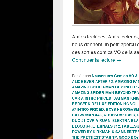
Amies lectrices, Amis lecteurs
nous donnent un petit aperçu de
des sorties comics VO de la se
Sorties de
Continuer la lecture
→
Posté dans
Nouveautés Comics VO &
ALICE EVER AFTER #2
,
AMAZING FA
AMAZING SPIDER-MAN BEYOND TP 
AMAZING SPIDER-MAN BEYOND TP 
CVR A INTRO PRICED
,
BATMAN KNIG
BERSERK DELUXE EDITION HC VOL 
#7 INTRO PRICED
,
BOYS HEROGASM 
CATWOMAN #43
,
CROSSOVER #13
,
DUO #1 CVR A RUAN
,
ELEKTRA BLA
BLOOD #4
,
ETERNALS #12
,
FABLES 
POWER BY KIRKMAN & SAMNEE TP 
THE PRETTIEST STAR TP
,
GOOD BOY