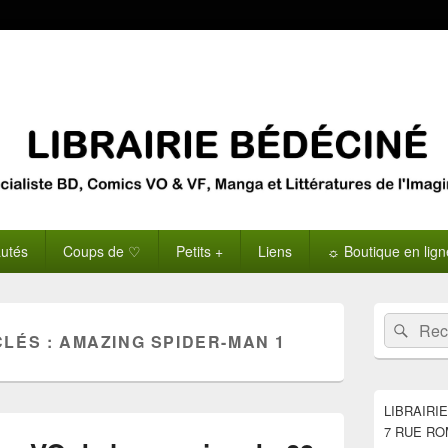
utés
Coups de ♡
Petits +
Liens
☼ Boutique en lig
Zone
Recherche 
Rech
principale
CLÉS :
AMAZING SPIDER-MAN 1
de
widget
pour
la
LIBRAIRI
barre
7 RUE RO
latérale