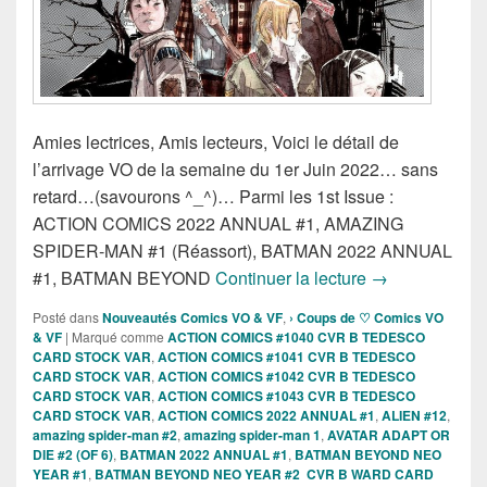
Amies lectrices, Amis lecteurs, Voici le détail de
l’arrivage VO de la semaine du 1er Juin 2022… sans
retard…(savourons ^_^)… Parmi les 1st Issue :
ACTION COMICS 2022 ANNUAL #1, AMAZING
SPIDER-MAN #1 (Réassort), BATMAN 2022 ANNUAL
Sorties des Co
#1, BATMAN BEYOND
Continuer la lecture
→
Posté dans
Nouveautés Comics VO & VF
,
› Coups de ♡ Comics VO
& VF
|
Marqué comme
ACTION COMICS #1040 CVR B TEDESCO
CARD STOCK VAR
,
ACTION COMICS #1041 CVR B TEDESCO
CARD STOCK VAR
,
ACTION COMICS #1042 CVR B TEDESCO
CARD STOCK VAR
,
ACTION COMICS #1043 CVR B TEDESCO
CARD STOCK VAR
,
ACTION COMICS 2022 ANNUAL #1
,
ALIEN #12
,
amazing spider-man #2
,
amazing spider-man 1
,
AVATAR ADAPT OR
DIE #2 (OF 6)
,
BATMAN 2022 ANNUAL #1
,
BATMAN BEYOND NEO
YEAR #1
,
BATMAN BEYOND NEO YEAR #2 CVR B WARD CARD