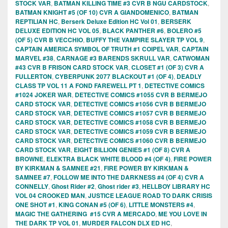
STOCK VAR
,
BATMAN KILLING TIME #3 CVR B NGU CARDSTOCK
,
BATMAN KNIGHT #5 (OF 10) CVR A GIANDOMENICO
,
BATMAN
REPTILIAN HC
,
Berserk Deluxe Edition HC Vol 01
,
BERSERK
DELUXE EDITION HC VOL 05
,
BLACK PANTHER #6
,
BOLERO #5
(OF 5) CVR B VECCHIO
,
BUFFY THE VAMPIRE SLAYER TP VOL 9
,
CAPTAIN AMERICA SYMBOL OF TRUTH #1 COIPEL VAR
,
CAPTAIN
MARVEL #38
,
CARNAGE #3 BARENDS SKRULL VAR
,
CATWOMAN
#43 CVR B FRISON CARD STOCK VAR
,
CLOSET #1 (OF 3) CVR A
FULLERTON
,
CYBERPUNK 2077 BLACKOUT #1 (OF 4)
,
DEADLY
CLASS TP VOL 11 A FOND FAREWELL PT 1
,
DETECTIVE COMICS
#1024 JOKER WAR
,
DETECTIVE COMICS #1055 CVR B BERMEJO
CARD STOCK VAR
,
DETECTIVE COMICS #1056 CVR B BERMEJO
CARD STOCK VAR
,
DETECTIVE COMICS #1057 CVR B BERMEJO
CARD STOCK VAR
,
DETECTIVE COMICS #1058 CVR B BERMEJO
CARD STOCK VAR
,
DETECTIVE COMICS #1059 CVR B BERMEJO
CARD STOCK VAR
,
DETECTIVE COMICS #1060 CVR B BERMEJO
CARD STOCK VAR
,
EIGHT BILLION GENIES #1 (OF 8) CVR A
BROWNE
,
ELEKTRA BLACK WHITE BLOOD #4 (OF 4)
,
FIRE POWER
BY KIRKMAN & SAMNEE #21
,
FIRE POWER BY KIRKMAN &
SAMNEE #7
,
FOLLOW ME INTO THE DARKNESS #4 (OF 4) CVR A
CONNELLY
,
Ghost Rider #2
,
Ghost rider #3
,
HELLBOY LIBRARY HC
VOL 04 CROOKED MAN
,
JUSTICE LEAGUE ROAD TO DARK CRISIS
ONE SHOT #1
,
KING CONAN #5 (OF 6)
,
LITTLE MONSTERS #4
,
MAGIC THE GATHERING #15 CVR A MERCADO
,
ME YOU LOVE IN
THE DARK TP VOL 01
,
MURDER FALCON DLX ED HC
,