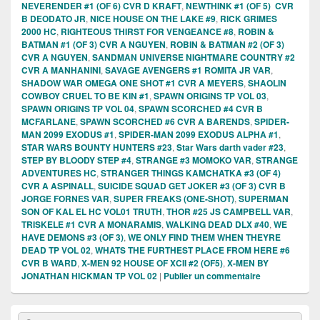
NEVERENDER #1 (OF 6) CVR D KRAFT
,
NEWTHINK #1 (OF 5) CVR
B DEODATO JR
,
NICE HOUSE ON THE LAKE #9
,
RICK GRIMES
2000 HC
,
RIGHTEOUS THIRST FOR VENGEANCE #8
,
ROBIN &
BATMAN #1 (OF 3) CVR A NGUYEN
,
ROBIN & BATMAN #2 (OF 3)
CVR A NGUYEN
,
SANDMAN UNIVERSE NIGHTMARE COUNTRY #2
CVR A MANHANINI
,
SAVAGE AVENGERS #1 ROMITA JR VAR
,
SHADOW WAR OMEGA ONE SHOT #1 CVR A MEYERS
,
SHAOLIN
COWBOY CRUEL TO BE KIN #1
,
SPAWN ORIGINS TP VOL 03
,
SPAWN ORIGINS TP VOL 04
,
SPAWN SCORCHED #4 CVR B
MCFARLANE
,
SPAWN SCORCHED #6 CVR A BARENDS
,
SPIDER-
MAN 2099 EXODUS #1
,
SPIDER-MAN 2099 EXODUS ALPHA #1
,
STAR WARS BOUNTY HUNTERS #23
,
Star Wars darth vader #23
,
STEP BY BLOODY STEP #4
,
STRANGE #3 MOMOKO VAR
,
STRANGE
ADVENTURES HC
,
STRANGER THINGS KAMCHATKA #3 (OF 4)
CVR A ASPINALL
,
SUICIDE SQUAD GET JOKER #3 (OF 3) CVR B
JORGE FORNES VAR
,
SUPER FREAKS (ONE-SHOT)
,
SUPERMAN
SON OF KAL EL HC VOL01 TRUTH
,
THOR #25 JS CAMPBELL VAR
,
TRISKELE #1 CVR A MONARAMIS
,
WALKING DEAD DLX #40
,
WE
HAVE DEMONS #3 (OF 3)
,
WE ONLY FIND THEM WHEN THEYRE
DEAD TP VOL 02
,
WHATS THE FURTHEST PLACE FROM HERE #6
CVR B WARD
,
X-MEN 92 HOUSE OF XCII #2 (OF5)
,
X-MEN BY
JONATHAN HICKMAN TP VOL 02
|
Publier un commentaire
Zone
Recherche :