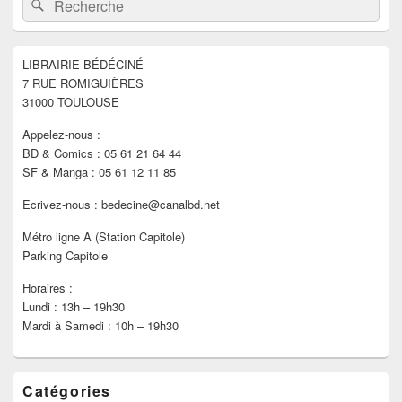
Rechercher
principale
de
widget
pour
LIBRAIRIE BÉDÉCINÉ
la
7 RUE ROMIGUIÈRES
barre
latérale
31000 TOULOUSE
Appelez-nous :
BD & Comics : 05 61 21 64 44
SF & Manga : 05 61 12 11 85
Ecrivez-nous : bedecine@canalbd.net
Métro ligne A (Station Capitole)
Parking Capitole
Horaires :
Lundi : 13h – 19h30
Mardi à Samedi : 10h – 19h30
Catégories