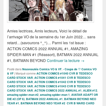
Amies lectrices, Amis lecteurs, Voici le détail de
l’arrivage VO de la semaine du 1er Juin 2022… sans
retard…(savourons ^_^)… Parmi les 1st Issue :
ACTION COMICS 2022 ANNUAL #1, AMAZING
SPIDER-MAN #1 (Réassort), BATMAN 2022 ANNUAL
Sorties des Co
#1, BATMAN BEYOND
Continuer la lecture
→
Posté dans
Nouveautés Comics VO & VF
,
› Coups de ♡ Comics VO
& VF
|
Marqué comme
ACTION COMICS #1040 CVR B TEDESCO
CARD STOCK VAR
,
ACTION COMICS #1041 CVR B TEDESCO
CARD STOCK VAR
,
ACTION COMICS #1042 CVR B TEDESCO
CARD STOCK VAR
,
ACTION COMICS #1043 CVR B TEDESCO
CARD STOCK VAR
,
ACTION COMICS 2022 ANNUAL #1
,
ALIEN #12
,
amazing spider-man #2
,
amazing spider-man 1
,
AVATAR ADAPT OR
DIE #2 (OF 6)
,
BATMAN 2022 ANNUAL #1
,
BATMAN BEYOND NEO
YEAR #1
,
BATMAN BEYOND NEO YEAR #2 CVR B WARD CARD