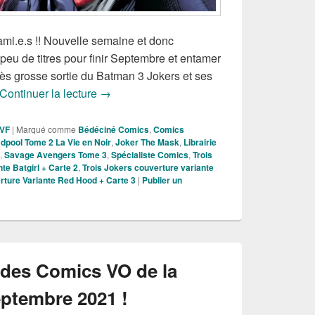
ami.e.s !! Nouvelle semaine et donc
peu de titres pour finir Septembre et entamer
ès grosse sortie du Batman 3 Jokers et ses
Sorties des Comics VF de la Semaine du 2
Continuer la lecture
→
 VF
|
Marqué comme
Bédéciné Comics
,
Comics
dpool Tome 2 La Vie en Noir
,
Joker The Mask
,
Librairie
,
Savage Avengers Tome 3
,
Spécialiste Comics
,
Trois
te Batgirl + Carte 2
,
Trois Jokers couverture variante
rture Variante Red Hood + Carte 3
|
Publier un
s des Comics VO de la
ptembre 2021 !