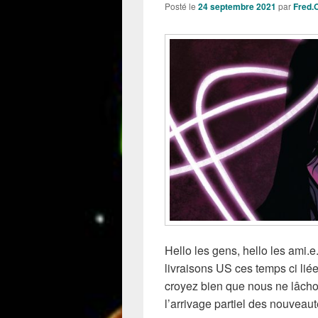
Posté le
24 septembre 2021
par
Fred.
Hello les gens, hello les ami.
livraisons US ces temps ci liée
croyez bien que nous ne lâch
l’arrivage partiel des nouveau