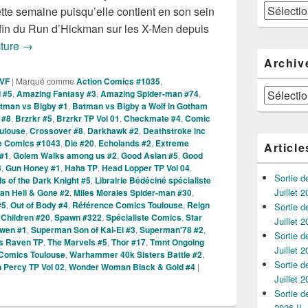
Catégories
tte semaine puisqu’elle contient en son sein
 fin du Run d’Hickman sur les X-Men depuis
Sorties des Comics VO de la Semaine du 29 Septembre 20
cture
→
Archiv
 VF
|
Marqué comme
Action Comics #1035
,
Archives
d #5
,
Amazing Fantasy #3
,
Amazing Spider-man #74
,
tman vs Bigby #1
,
Batman vs Bigby a Wolf in Gotham
 #8
,
Brzrkr #5
,
Brzrkr TP Vol 01
,
Checkmate #4
,
Comic
ulouse
,
Crossover #8
,
Darkhawk #2
,
Deathstroke inc
e Comics #1043
,
Die #20
,
Echolands #2
,
Extreme
Article
 #1
,
Golem Walks among us #2
,
Good Asian #5
,
Good
3
,
Gun Honey #1
,
Haha TP
,
Head Lopper TP Vol 04
,
Sortie 
s of the Dark Knight #5
,
Librairie Bédéciné spécialiste
Juillet 2
n Hell & Gone #2
,
Miles Morales Spider-man #30
,
#5
,
Out of Body #4
,
Référence Comics Toulouse
,
Reign
Sortie 
e Children #20
,
Spawn #322
,
Spécialiste Comics
,
Star
Juillet 2
bwen #1
,
Superman Son of Kal-El #3
,
Superman'78 #2
,
Sortie 
es Raven TP
,
The Marvels #5
,
Thor #17
,
Tmnt Ongoing
Juillet 2
Comics Toulouse
,
Warhammer 40k Sisters Battle #2
,
Sortie 
 Percy TP Vol 02
,
Wonder Woman Black & Gold #4
|
Juillet 2
Sortie 
2026 !!