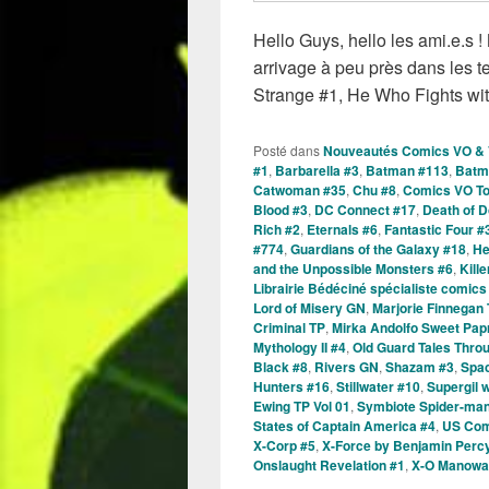
Hello Guys, hello les ami.e.s
arrivage à peu près dans les 
Strange #1, He Who Fights wit
Posté dans
Nouveautés Comics VO &
#1
,
Barbarella #3
,
Batman #113
,
Batm
Catwoman #35
,
Chu #8
,
Comics VO To
Blood #3
,
DC Connect #17
,
Death of D
Rich #2
,
Eternals #6
,
Fantastic Four #
#774
,
Guardians of the Galaxy #18
,
He
and the Unpossible Monsters #6
,
Kill
Librairie Bédéciné spécialiste comics
Lord of Misery GN
,
Marjorie Finnegan
Criminal TP
,
Mirka Andolfo Sweet Pap
Mythology II #4
,
Old Guard Tales Thro
Black #8
,
Rivers GN
,
Shazam #3
,
Spac
Hunters #16
,
Stillwater #10
,
Supergil 
Ewing TP Vol 01
,
Symbiote Spider-ma
States of Captain America #4
,
US Com
X-Corp #5
,
X-Force by Benjamin Percy
Onslaught Revelation #1
,
X-O Manowa