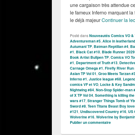
une cargaison très attendue ce
le fameux Inferno marquant la
le déjà majeur
Continuer la le
Posté dans
Nouveautés Comics VO &
Adventureman #5
,
Alice in leatherlan
Autumanl TP
,
Batman Reptilian #4
,
Ba
#1
,
Black Cat #10
,
Blade Runner 2029
Book Artist Bullpen TP
,
Comics VO To
#1
,
Department of Truth #13
,
Detectiv
Carnage Omega #1
,
Firefly River Run
Asian TP Vol 01
,
Groo Meets Tarzan #
Inferno #1
,
Justice league #68
,
Legend
comics VF et VO
,
Locke & Key Sandma
Nightwing #84
,
Non-Stop Spider-man 
of X TP Vol 04
,
Something is killing th
wars #17
,
Stranger Things Tomb of Y
Sword #8
,
Teen Titans Beast Boy lov
#121
,
Undiscovered Country #16
,
US 
Wolverine #16
,
Wolverine by Benjamin
Publier un commentaire