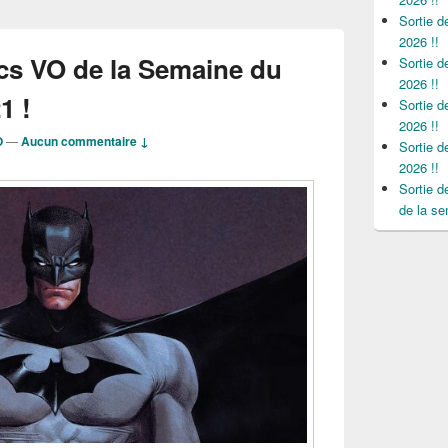
Sortie 
2026 !!
cs VO de la Semaine du
Sortie 
2026 !!
1 !
Sortie 
2026 !!
O
—
Aucun commentaire ↓
Sortie 
2026 !!
Sortie 
de la se