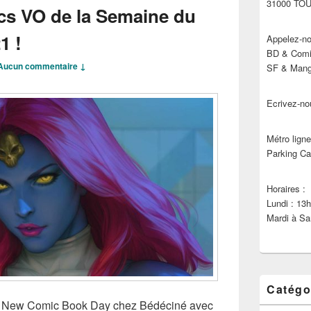
31000 TO
cs VO de la Semaine du
1 !
Appelez-no
BD & Comic
Aucun commentaire ↓
SF & Manga
Ecrivez-no
Métro ligne
Parking Ca
Horaires :
Lundi : 13
Mardi à Sa
Catégo
s !! New Comic Book Day chez Bédéciné avec