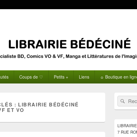
utés
Coups de ♡
Petits +
Liens
☼ Boutique en lig
Zone
Recherche 
Rech
principale
CLÉS :
LIBRAIRIE BÉDÉCINÉ
de
VF ET VO
widget
pour
la
LIBRAIRI
barre
7 RUE RO
latérale