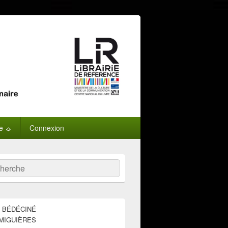
ne ☼
Connexion
:
ercher
E BÉDÉCINÉ
MIGUIÈRES