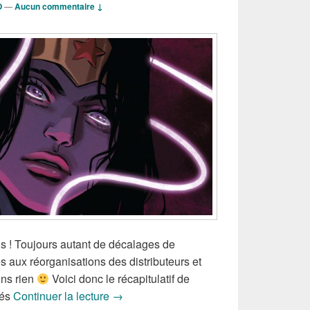
O
—
Aucun commentaire ↓
e.s ! Toujours autant de décalages de
s aux réorganisations des distributeurs et
ons rien
Voici donc le récapitulatif de
Sorties Partielles des Comics VO de la
tés
Continuer la lecture
→