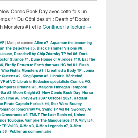
 ! New Comic Book Day avec cette fois un
temps ^^ Du Côté des #1 : Death of Doctor
Sorties des Comics VO
h Monsters #1 et le
Continuer la lecture
→
 VF
|
Marqué comme
Alien #7
,
Aquaman the becoming
an The Detective #5
,
Black Hammer Visions #8
,
ulouse
,
Daredevil by Chip Zdarsky TP Vol 06
,
Dark
octor Strange #1
,
Dune House of Atreïdes #10
,
Eat The
36
,
Firefly Return to Earth that was HC Vol 01
,
Flash
 Who Fights Monsters #1
,
I breathed a Body TP
,
Jonna
er Queens #2
,
King Spawn #2
,
Librairie Bédéciné
,
 VF et VO
,
Librairie Bédéciné spécialiste Comics VO
,
 Temporal Criminal #5
,
Marjorie Finnegan Temporal
rika #3
,
Moon Knight #3
,
New Comic Book Day
,
Norse
ugh Time #6
,
Previews #397 October 2021
,
Radiant
e Pirate Captain Harlock #4
,
Star Wars Bounty
woman of Tomorrrow #4
,
Swing TP Vol 04
,
Swordby Al
n Crossraods #3
,
TMNT The Last Ronin #4
,
United
ics Toulouse
,
Vampire The Masquerade #10
,
Vinyl #4
,
 TP Vol 03
,
X-Men 3
,
X-Men Legends #7
,
X-Men
r #6
|
Publier un commentaire