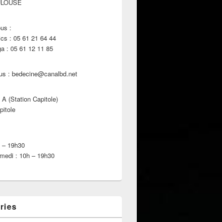
ULOUSE
us :
s : 05 61 21 64 44
 : 05 61 12 11 85
us : bedecine@canalbd.net
 A (Station Capitole)
pitole
h – 19h30
medi : 10h – 19h30
ries