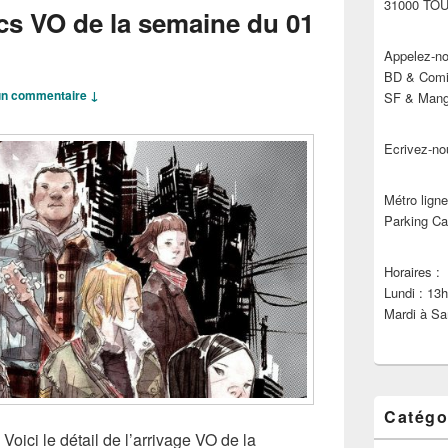
31000 TO
cs VO de la semaine du 01
Appelez-no
BD & Comic
n commentaire ↓
SF & Manga
Ecrivez-no
Métro ligne
Parking Ca
Horaires :
Lundi : 13
Mardi à Sa
Catégo
Voici le détail de l’arrivage VO de la