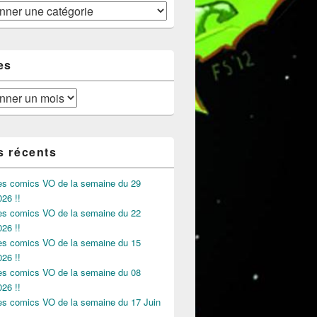
es
s récents
des comics VO de la semaine du 29
026 !!
des comics VO de la semaine du 22
026 !!
des comics VO de la semaine du 15
026 !!
des comics VO de la semaine du 08
026 !!
des comics VO de la semaine du 17 Juin