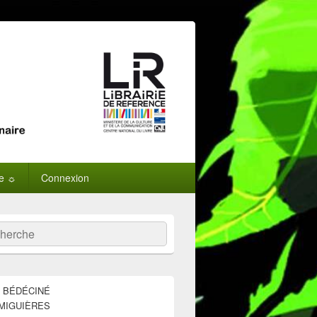
ne ☼
Connexion
:
ercher
E BÉDÉCINÉ
MIGUIÈRES