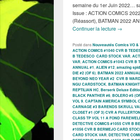
semaine du 1er Juin 2022… sa
Issue : ACTION COMICS 20
(Réassort), BATMAN 2022 
Sorties de
Continuer la lecture
→
Posté dans
Nouveautés Comics VO &
ACTION COMICS #1040 CVR B TED
B TEDESCO CARD STOCK VAR
,
ACT
VAR
,
ACTION COMICS #1043 CVR B
ANNUAL #1
,
ALIEN #12
,
amazing spi
DIE #2 (OF 6)
,
BATMAN 2022 ANNUAL
BEYOND NEO YEAR #2 CVR B WAR
NGU CARDSTOCK
,
BATMAN KNIGHT 
REPTILIAN HC
,
Berserk Deluxe Editio
BLACK PANTHER #6
,
BOLERO #5 (OF
VOL 9
,
CAPTAIN AMERICA SYMBOL O
CARNAGE #3 BARENDS SKRULL VA
CLOSET #1 (OF 3) CVR A FULLERTO
CLASS TP VOL 11 A FOND FAREWELL
DETECTIVE COMICS #1055 CVR B 
#1056 CVR B BERMEJO CARD STOC
CARD STOCK VAR
,
DETECTIVE COM