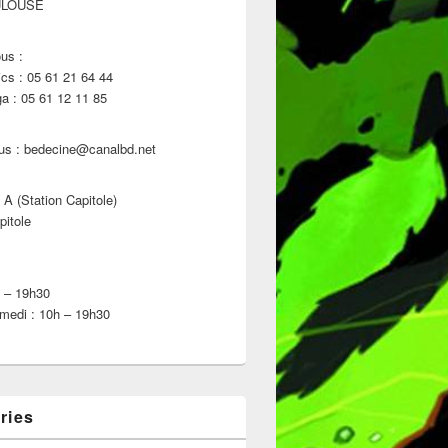
ULOUSE
us :
s : 05 61 21 64 44
 : 05 61 12 11 85
us : bedecine@canalbd.net
 A (Station Capitole)
pitole
h – 19h30
medi : 10h – 19h30
ries