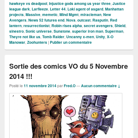
hawkeye vs deadpool
,
Injustice gods among us year three
,
Justice
league dark
,
Larfleeze
,
Letter 44
,
Loki agent of asgard
,
Manhattan
projects
,
Massive
,
memetic
,
Mind Mgmt
,
miracleman
,
New
Avengers
,
News 52 futures end
,
Nova
,
outcast
,
Rasputin
,
Red
lantern
,
resurrectionist
,
Robin rises alpha
,
secret avengers
,
Shield
,
sinestro
,
Sonic universe
,
Sunstone
,
superior iron man
,
Superman
,
Theyre not like us
,
Tomb Raider
,
Uncanny x-men
,
Unity
,
X-O
Manowar
,
Zoohunters
|
Publier un commentaire
Sortie des comics VO du 5 Novembre
2014 !!!
Posté le
11 novembre 2014
par
Fred.O
—
Aucun commentaire ↓