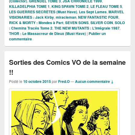
(Collector)
,
GRENDEL TOME 3
,
JSA CHRONICLE 1999
,
KILLADELPHIA TOME 1
,
KING SPAWN TOME 2
,
LE FLEAU TOME 5
,
LES GUERRES SECRÈTES (Must Have)
,
Les Sept Lames
,
MARVEL
VISIONARIES : Jack Kirby
,
miracleman
,
NEW FANTASTIC FOUR
,
RICK & MORTY : Mondes à Part
,
SEVEN SONS
,
SILVER COIN
,
SOLO
: Chemins Tracés Tome 2
,
THE NEW MUTANTS : L'Intégrale 1987
,
THOR : Le Massacreur de Dieux (Must Have)
|
Publier un
commentaire
Sorties des Comics VO de la semaine
!!
Posté le
10 octobre 2015
par
Fred.O
—
Aucun commentaire ↓