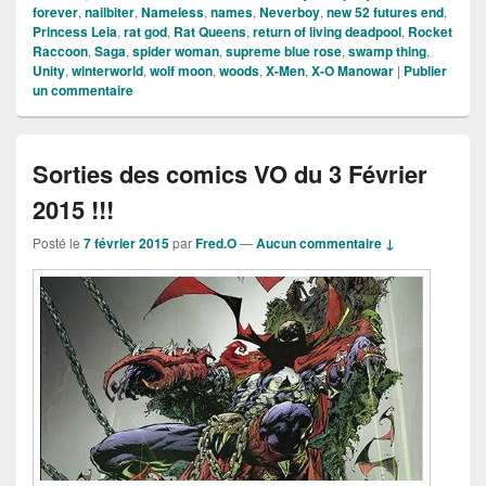
forever
,
nailbiter
,
Nameless
,
names
,
Neverboy
,
new 52 futures end
,
Princess Leia
,
rat god
,
Rat Queens
,
return of living deadpool
,
Rocket
Raccoon
,
Saga
,
spider woman
,
supreme blue rose
,
swamp thing
,
Unity
,
winterworld
,
wolf moon
,
woods
,
X-Men
,
X-O Manowar
|
Publier
un commentaire
Sorties des comics VO du 3 Février
2015 !!!
Posté le
7 février 2015
par
Fred.O
—
Aucun commentaire ↓