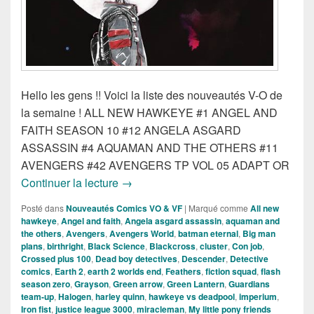
Hello les gens !! Voici la liste des nouveautés V-O de
la semaine ! ALL NEW HAWKEYE #1 ANGEL AND
FAITH SEASON 10 #12 ANGELA ASGARD
ASSASSIN #4 AQUAMAN AND THE OTHERS #11
AVENGERS #42 AVENGERS TP VOL 05 ADAPT OR
Sorties des comics VO du 4 Mars 2015 !
Continuer la lecture
→
Posté dans
Nouveautés Comics VO & VF
|
Marqué comme
All new
hawkeye
,
Angel and faith
,
Angela asgard assassin
,
aquaman and
the others
,
Avengers
,
Avengers World
,
batman eternal
,
Big man
plans
,
birthright
,
Black Science
,
Blackcross
,
cluster
,
Con job
,
Crossed plus 100
,
Dead boy detectives
,
Descender
,
Detective
comics
,
Earth 2
,
earth 2 worlds end
,
Feathers
,
fiction squad
,
flash
season zero
,
Grayson
,
Green arrow
,
Green Lantern
,
Guardians
team-up
,
Halogen
,
harley quinn
,
hawkeye vs deadpool
,
imperium
,
Iron fist
,
justice league 3000
,
miracleman
,
My little pony friends