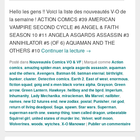
Hello les gens !! Voici la liste des nouveautés V-O de
la semaine ! ACTION COMICS #39 AMERICAN
VAMPIRE SECOND CYCLE #6 ANGEL & FAITH
SEASON 10 #11 ANGELA ASGARDS ASSASSIN #3
ANNIHILATOR #5 (OF 6) AQUAMAN AND THE
Sorties des comics VO du
OTHERS #10
Continuer la lecture
→
Posté dans
Nouveautés Comics VO & VF
|
Marqué comme
Action
comics
,
amazing spider-man
,
angela asgards assassin
,
aquaman
and the others
,
Avengers
,
Batman 66
,
batman eternal
,
birthright
,
bunker
,
cluster
,
Detective comics
,
Earth 2
,
East of west
,
enormous
,
fiction squad
,
gotg and x-men black vortex alpha
,
Grayson
,
Green
arrow
,
Green Lantern
,
Hawkeye
,
hellboy and the bprd
,
imperium
,
Inhumanity
,
Lady Mechanika
,
miracleman
,
Ms Marvel
,
nailbiter
,
names
,
new 52 futures end
,
new zodiax
,
postal
,
Punisher
,
rat god
,
return of living deadpool
,
Saga
,
spawn
,
Star wars
,
Superman
,
superman earth one
,
swamp thing
,
town called dragon
,
unbeatable
Squirrel girl
,
united states of murder inc
,
Velvet
,
wolf moon
,
Wolverines
,
woods
,
wytches
,
X-O Manowar
|
Publier un commentaire