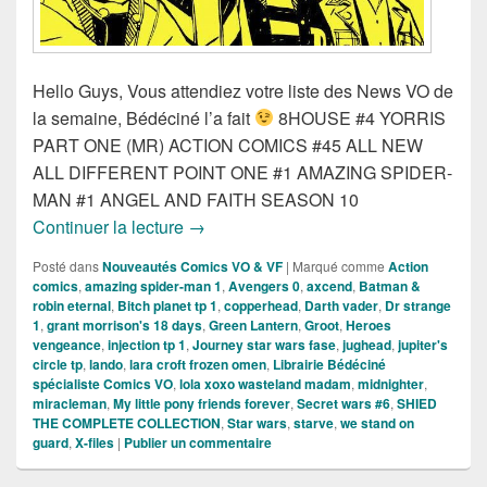
Hello Guys, Vous attendiez votre liste des News VO de
la semaine, Bédéciné l’a fait
8HOUSE #4 YORRIS
PART ONE (MR) ACTION COMICS #45 ALL NEW
ALL DIFFERENT POINT ONE #1 AMAZING SPIDER-
MAN #1 ANGEL AND FAITH SEASON 10
Sorties des Comics VO de la semaine !
Continuer la lecture
→
Posté dans
Nouveautés Comics VO & VF
|
Marqué comme
Action
comics
,
amazing spider-man 1
,
Avengers 0
,
axcend
,
Batman &
robin eternal
,
Bitch planet tp 1
,
copperhead
,
Darth vader
,
Dr strange
1
,
grant morrison's 18 days
,
Green Lantern
,
Groot
,
Heroes
vengeance
,
injection tp 1
,
Journey star wars fase
,
jughead
,
jupiter's
circle tp
,
lando
,
lara croft frozen omen
,
Librairie Bédéciné
spécialiste Comics VO
,
lola xoxo wasteland madam
,
midnighter
,
miracleman
,
My little pony friends forever
,
Secret wars #6
,
SHIED
THE COMPLETE COLLECTION
,
Star wars
,
starve
,
we stand on
guard
,
X-files
|
Publier un commentaire