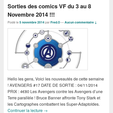
Sorties des comics VF du 3 au 8
Novembre 2014 !!!
Posté le
5 novembre 2014
par
Fred.O
—
Aucun commentaire ↓
Hello les gens, Voici les nouveautés de cette semaine
! AVENGERS #17 DATE DE SORTIE : 04/11/2014
PRIX : 4€80 Les Avengers contre les Avengers d’une
Terre parallèle ! Bruce Banner affronte Tony Stark et
les Cartographes combattent les Super-Adaptoïdes.
Sorties des comics VF du 3 au 8 Novem
Continuer la lecture
→