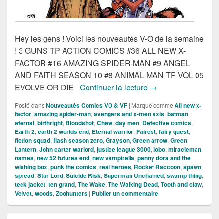
Hey les gens ! Voici les nouveautés V-O de la semaine
! 3 GUNS TP ACTION COMICS #36 ALL NEW X-
FACTOR #16 AMAZING SPIDER-MAN #9 ANGEL
AND FAITH SEASON 10 #8 ANIMAL MAN TP VOL 05
Sortie des comics V
EVOLVE OR DIE
Continuer la lecture
→
Posté dans
Nouveautés Comics VO & VF
|
Marqué comme
All new x-
factor
,
amazing spider-man
,
avengers and x-men axis
,
batman
eternal
,
birthright
,
Bloodshot
,
Chew
,
day men
,
Detective comics
,
Earth 2
,
earth 2 worlds end
,
Eternal warrior
,
Fairest
,
fairy quest
,
fiction squad
,
flash season zero
,
Grayson
,
Green arrow
,
Green
Lantern
,
John carter warlord
,
justice league 3000
,
lobo
,
miracleman
,
names
,
new 52 futures end
,
new vampirella
,
penny dora and the
wishing box
,
punk the comics
,
real heroes
,
Rocket Raccoon
,
spawn
,
spread
,
Star Lord
,
Suicide Risk
,
Superman Unchained
,
swamp thing
,
teck jacket
,
ten grand
,
The Wake
,
The Walking Dead
,
Tooth and claw
,
Velvet
,
woods
,
Zoohunters
|
Publier un commentaire