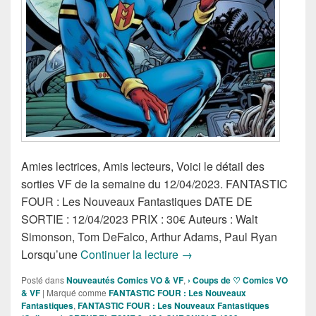
Amies lectrices, Amis lecteurs, Voici le détail des
sorties VF de la semaine du 12/04/2023. FANTASTIC
FOUR : Les Nouveaux Fantastiques DATE DE
SORTIE : 12/04/2023 PRIX : 30€ Auteurs : Walt
Simonson, Tom DeFalco, Arthur Adams, Paul Ryan
Sortie des Comics VF de l
Lorsqu’une
Continuer la lecture
→
Posté dans
Nouveautés Comics VO & VF
,
› Coups de ♡ Comics VO
& VF
|
Marqué comme
FANTASTIC FOUR : Les Nouveaux
Fantastiques
,
FANTASTIC FOUR : Les Nouveaux Fantastiques