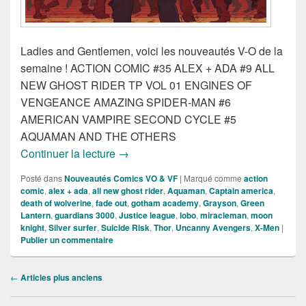
Ladies and Gentlemen, voici les nouveautés V-O de la
semaine ! ACTION COMIC #35 ALEX + ADA #9 ALL
NEW GHOST RIDER TP VOL 01 ENGINES OF
VENGEANCE AMAZING SPIDER-MAN #6
AMERICAN VAMPIRE SECOND CYCLE #5
AQUAMAN AND THE OTHERS
Sortie des comics VO de la semaine du
Continuer la lecture
→
Posté dans
Nouveautés Comics VO & VF
|
Marqué comme
action
comic
,
alex + ada
,
all new ghost rider
,
Aquaman
,
Captain america
,
death of wolverine
,
fade out
,
gotham academy
,
Grayson
,
Green
Lantern
,
guardians 3000
,
Justice league
,
lobo
,
miracleman
,
moon
knight
,
Silver surfer
,
Suicide Risk
,
Thor
,
Uncanny Avengers
,
X-Men
|
Publier un commentaire
Navigation
←
Articles plus anciens
dans
les