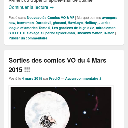
Sorties des Comics VF de la semaine du
Continuer la lecture
→
Posté dans
Nouveautés Comics VO & VF
|
Marqué comme
avengers
now
,
batwoman
,
Daredevil
,
ghosted
,
Hawkeye
,
Hellboy
,
Justice
league of america Tome 0
,
Les gardiens de la galaxie
,
miracleman
,
S.H.I.E.L.D
,
Savage
,
Superior Spider-man
,
Uncanny x-men
,
X-Men
|
Publier un commentaire
Sorties des comics VO du 4 Mars
2015 !!!
Posté le
4 mars 2015
par
Fred.O
—
Aucun commentaire ↓