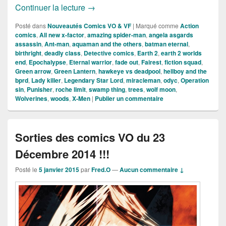
Sorties des comics VO du 6 Janvier 201
Continuer la lecture
→
Posté dans
Nouveautés Comics VO & VF
|
Marqué comme
Action
comics
,
All new x-factor
,
amazing spider-man
,
angela asgards
assassin
,
Ant-man
,
aquaman and the others
,
batman eternal
,
birthright
,
deadly class
,
Detective comics
,
Earth 2
,
earth 2 worlds
end
,
Epochalypse
,
Eternal warrior
,
fade out
,
Fairest
,
fiction squad
,
Green arrow
,
Green Lantern
,
hawkeye vs deadpool
,
hellboy and the
bprd
,
Lady killer
,
Legendary Star Lord
,
miracleman
,
odyc
,
Operation
sin
,
Punisher
,
roche limit
,
swamp thing
,
trees
,
wolf moon
,
Wolverines
,
woods
,
X-Men
|
Publier un commentaire
Sorties des comics VO du 23
Décembre 2014 !!!
Posté le
5 janvier 2015
par
Fred.O
—
Aucun commentaire ↓