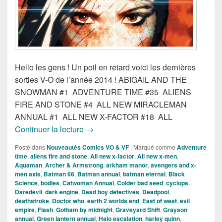
Hello les gens ! Un poil en retard voici les dernières
sorties V-O de l’année 2014 ! ABIGAIL AND THE
SNOWMAN #1 ADVENTURE TIME #35 ALIENS
FIRE AND STONE #4 ALL NEW MIRACLEMAN
ANNUAL #1 ALL NEW X-FACTOR #18 ALL
Sorties des comics VO du 23 Décembre
Continuer la lecture
→
Posté dans
Nouveautés Comics VO & VF
|
Marqué comme
Adventure
time
,
aliens fire and stone
,
All new x-factor
,
All new x-men
,
Aquaman
,
Archer & Armstrong
,
arkham manor
,
avengers and x-
men axis
,
Batman 66
,
Batman annual
,
batman eternal
,
Black
Science
,
bodies
,
Catwoman Annual
,
Colder bad seed
,
cyclops
,
Daredevil
,
dark engine
,
Dead boy detectives
,
Deadpool
,
deathstroke
,
Doctor who
,
earth 2 worlds end
,
East of west
,
evil
empire
,
Flash
,
Gotham by midnight
,
Graveyard Shift
,
Grayson
annual
,
Green lantern annual
,
Halo escalation
,
harley quinn
,