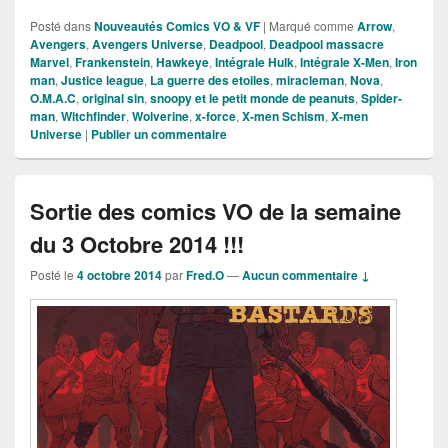
Posté dans
Nouveautés Comics VO & VF
|
Marqué comme
Arrow
,
Avengers
,
Avengers Universe
,
Deadpool
,
Deadpool massacre
Marvel
,
Frankenstein
,
Hawkeye
,
Intégrale Hulk
,
Intégrale X-Men
,
Iron
man
,
Justice league
,
La guerre des etoiles
,
miracleman
,
Nova
,
O.M.A.C
,
original sin
,
snoopy et le petit monde de peanuts
,
Spider-
man
,
Witchfinder
,
Wolverine
,
x-force
,
X-men Schism
,
X-men
Universe
|
Publier un commentaire
Sortie des comics VO de la semaine
du 3 Octobre 2014 !!!
Posté le
4 octobre 2014
par
Fred.O
—
Aucun commentaire ↓