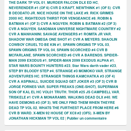
THE DARK TP VOL 01
,
MURDER FALCON DLX ED HC
,
NEVERENDER #1 (OF 6) CVR D KRAFT
,
NEWTHINK #1 (OF 5) CVR
B DEODATO JR
,
NICE HOUSE ON THE LAKE #9
,
RICK GRIMES
2000 HC
,
RIGHTEOUS THIRST FOR VENGEANCE #8
,
ROBIN &
BATMAN #1 (OF 3) CVR A NGUYEN
,
ROBIN & BATMAN #2 (OF 3)
CVR A NGUYEN
,
SANDMAN UNIVERSE NIGHTMARE COUNTRY #2
CVR A MANHANINI
,
SAVAGE AVENGERS #1 ROMITA JR VAR
,
SHADOW WAR OMEGA ONE SHOT #1 CVR A MEYERS
,
SHAOLIN
COWBOY CRUEL TO BE KIN #1
,
SPAWN ORIGINS TP VOL 03
,
SPAWN ORIGINS TP VOL 04
,
SPAWN SCORCHED #4 CVR B
MCFARLANE
,
SPAWN SCORCHED #6 CVR A BARENDS
,
SPIDER-
MAN 2099 EXODUS #1
,
SPIDER-MAN 2099 EXODUS ALPHA #1
,
STAR WARS BOUNTY HUNTERS #23
,
Star Wars darth vader #23
,
STEP BY BLOODY STEP #4
,
STRANGE #3 MOMOKO VAR
,
STRANGE
ADVENTURES HC
,
STRANGER THINGS KAMCHATKA #3 (OF 4)
CVR A ASPINALL
,
SUICIDE SQUAD GET JOKER #3 (OF 3) CVR B
JORGE FORNES VAR
,
SUPER FREAKS (ONE-SHOT)
,
SUPERMAN
SON OF KAL EL HC VOL01 TRUTH
,
THOR #25 JS CAMPBELL VAR
,
TRISKELE #1 CVR A MONARAMIS
,
WALKING DEAD DLX #40
,
WE
HAVE DEMONS #3 (OF 3)
,
WE ONLY FIND THEM WHEN THEYRE
DEAD TP VOL 02
,
WHATS THE FURTHEST PLACE FROM HERE #6
CVR B WARD
,
X-MEN 92 HOUSE OF XCII #2 (OF5)
,
X-MEN BY
JONATHAN HICKMAN TP VOL 02
|
Publier un commentaire