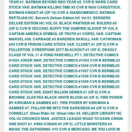
YEAR #1
,
BATMAN BEYOND NEO YEAR #2 CVR B WARD CARD
STOCK VAR
,
BATMAN KILLING TIME #3 CVR B NGU CARDSTOCK
,
BATMAN KNIGHT #5 (OF 10) CVR A GIANDOMENICO
,
BATMAN
REPTILIAN HC
,
Berserk Deluxe Edition HC Vol 01
,
BERSERK
DELUXE EDITION HC VOL 05
,
BLACK PANTHER #6
,
BOLERO #5
(OF 5) CVR B VECCHIO
,
BUFFY THE VAMPIRE SLAYER TP VOL 9
,
CAPTAIN AMERICA SYMBOL OF TRUTH #1 COIPEL VAR
,
CAPTAIN
MARVEL #38
,
CARNAGE #3 BARENDS SKRULL VAR
,
CATWOMAN
#43 CVR B FRISON CARD STOCK VAR
,
CLOSET #1 (OF 3) CVR A
FULLERTON
,
CYBERPUNK 2077 BLACKOUT #1 (OF 4)
,
DEADLY
CLASS TP VOL 11 A FOND FAREWELL PT 1
,
DETECTIVE COMICS
#1024 JOKER WAR
,
DETECTIVE COMICS #1055 CVR B BERMEJO
CARD STOCK VAR
,
DETECTIVE COMICS #1056 CVR B BERMEJO
CARD STOCK VAR
,
DETECTIVE COMICS #1057 CVR B BERMEJO
CARD STOCK VAR
,
DETECTIVE COMICS #1058 CVR B BERMEJO
CARD STOCK VAR
,
DETECTIVE COMICS #1059 CVR B BERMEJO
CARD STOCK VAR
,
DETECTIVE COMICS #1060 CVR B BERMEJO
CARD STOCK VAR
,
EIGHT BILLION GENIES #1 (OF 8) CVR A
BROWNE
,
ELEKTRA BLACK WHITE BLOOD #4 (OF 4)
,
FIRE POWER
BY KIRKMAN & SAMNEE #21
,
FIRE POWER BY KIRKMAN &
SAMNEE #7
,
FOLLOW ME INTO THE DARKNESS #4 (OF 4) CVR A
CONNELLY
,
Ghost Rider #2
,
Ghost rider #3
,
HELLBOY LIBRARY HC
VOL 04 CROOKED MAN
,
JUSTICE LEAGUE ROAD TO DARK CRISIS
ONE SHOT #1
,
KING CONAN #5 (OF 6)
,
LITTLE MONSTERS #4
,
MAGIC THE GATHERING #15 CVR A MERCADO
,
ME YOU LOVE IN