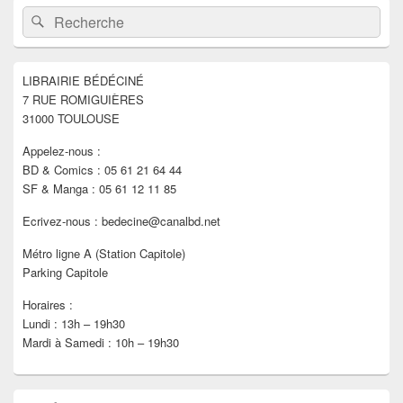
Zone
Recherche :
Rechercher
principale
de
widget
pour
LIBRAIRIE BÉDÉCINÉ
la
7 RUE ROMIGUIÈRES
barre
latérale
31000 TOULOUSE
Appelez-nous :
BD & Comics : 05 61 21 64 44
SF & Manga : 05 61 12 11 85
Ecrivez-nous : bedecine@canalbd.net
Métro ligne A (Station Capitole)
Parking Capitole
Horaires :
Lundi : 13h – 19h30
Mardi à Samedi : 10h – 19h30