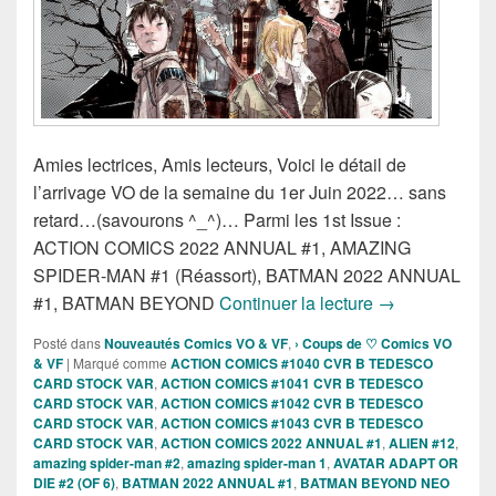
Amies lectrices, Amis lecteurs, Voici le détail de
l’arrivage VO de la semaine du 1er Juin 2022… sans
retard…(savourons ^_^)… Parmi les 1st Issue :
ACTION COMICS 2022 ANNUAL #1, AMAZING
SPIDER-MAN #1 (Réassort), BATMAN 2022 ANNUAL
Sorties des Co
#1, BATMAN BEYOND
Continuer la lecture
→
Posté dans
Nouveautés Comics VO & VF
,
› Coups de ♡ Comics VO
& VF
|
Marqué comme
ACTION COMICS #1040 CVR B TEDESCO
CARD STOCK VAR
,
ACTION COMICS #1041 CVR B TEDESCO
CARD STOCK VAR
,
ACTION COMICS #1042 CVR B TEDESCO
CARD STOCK VAR
,
ACTION COMICS #1043 CVR B TEDESCO
CARD STOCK VAR
,
ACTION COMICS 2022 ANNUAL #1
,
ALIEN #12
,
amazing spider-man #2
,
amazing spider-man 1
,
AVATAR ADAPT OR
DIE #2 (OF 6)
,
BATMAN 2022 ANNUAL #1
,
BATMAN BEYOND NEO