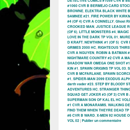
DETECTIVE COMICS #1059 CVR B 
#1060 CVR B BERMEJO CARD STOC
BROWNE
,
ELEKTRA BLACK WHITE BL
SAMNEE #21
,
FIRE POWER BY KIRK
#4 (OF 4) CVR A CONNELLY
,
Ghost Ri
CROOKED MAN
,
JUSTICE LEAGUE R
(OF 6)
,
LITTLE MONSTERS #4
,
MAGIC
LOVE IN THE DARK TP VOL 01
,
MURD
D KRAFT
,
NEWTHINK #1 (OF 5) CVR
GRIMES 2000 HC
,
RIGHTEOUS THIRS
CVR A NGUYEN
,
ROBIN & BATMAN #
NIGHTMARE COUNTRY #2 CVR A MA
SHADOW WAR OMEGA ONE SHOT #1
KIN #1
,
SPAWN ORIGINS TP VOL 03
,
S
CVR B MCFARLANE
,
SPAWN SCORCH
#1
,
SPIDER-MAN 2099 EXODUS ALPH
darth vader #23
,
STEP BY BLOODY ST
ADVENTURES HC
,
STRANGER THING
SQUAD GET JOKER #3 (OF 3) CVR 
SUPERMAN SON OF KAL EL HC VOL
#1 CVR A MONARAMIS
,
WALKING DE
FIND THEM WHEN THEYRE DEAD TP 
#6 CVR B WARD
,
X-MEN 92 HOUSE OF 
VOL 02
|
Publier un commentaire