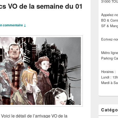
31000 TO
cs VO de la semaine du 01
Appelez-no
BD & Comic
n commentaire ↓
SF & Manga
Ecrivez-no
Métro ligne
Parking Ca
Horaires :
Lundi : 13
Mardi à Sa
Catégo
Voici le détail de l’arrivage VO de la