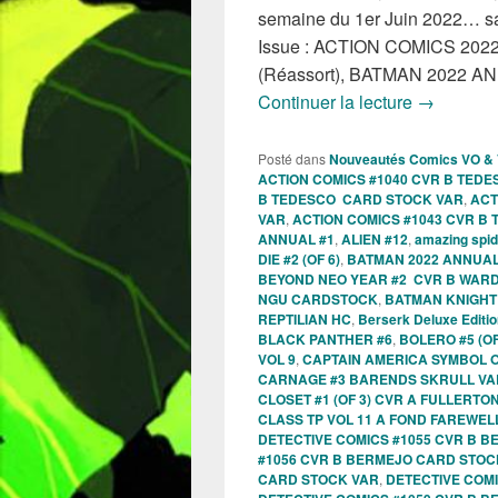
semaine du 1er Juin 2022… sa
Issue : ACTION COMICS 20
(Réassort), BATMAN 2022 
Sorties de
Continuer la lecture
→
Posté dans
Nouveautés Comics VO &
ACTION COMICS #1040 CVR B TED
B TEDESCO CARD STOCK VAR
,
ACT
VAR
,
ACTION COMICS #1043 CVR B
ANNUAL #1
,
ALIEN #12
,
amazing spi
DIE #2 (OF 6)
,
BATMAN 2022 ANNUAL
BEYOND NEO YEAR #2 CVR B WAR
NGU CARDSTOCK
,
BATMAN KNIGHT 
REPTILIAN HC
,
Berserk Deluxe Editio
BLACK PANTHER #6
,
BOLERO #5 (OF
VOL 9
,
CAPTAIN AMERICA SYMBOL O
CARNAGE #3 BARENDS SKRULL VA
CLOSET #1 (OF 3) CVR A FULLERTO
CLASS TP VOL 11 A FOND FAREWELL
DETECTIVE COMICS #1055 CVR B 
#1056 CVR B BERMEJO CARD STOC
CARD STOCK VAR
,
DETECTIVE COM