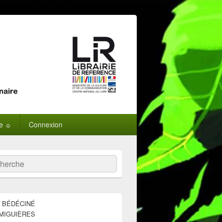
ne ☼
Connexion
:
ercher
E BÉDÉCINÉ
MIGUIÈRES