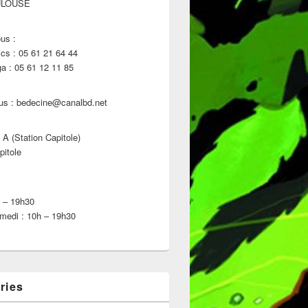
ULOUSE
us :
s : 05 61 21 64 44
 : 05 61 12 11 85
us : bedecine@canalbd.net
 A (Station Capitole)
pitole
h – 19h30
medi : 10h – 19h30
ries