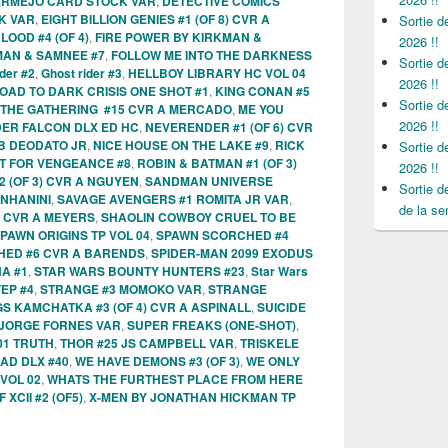
BERMEJO CARD STOCK VAR
,
DETECTIVE COMICS
K VAR
,
EIGHT BILLION GENIES #1 (OF 8) CVR A
Sortie 
OOD #4 (OF 4)
,
FIRE POWER BY KIRKMAN &
2026 !!
MAN & SAMNEE #7
,
FOLLOW ME INTO THE DARKNESS
Sortie 
der #2
,
Ghost rider #3
,
HELLBOY LIBRARY HC VOL 04
2026 !!
OAD TO DARK CRISIS ONE SHOT #1
,
KING CONAN #5
Sortie 
 THE GATHERING #15 CVR A MERCADO
,
ME YOU
2026 !!
ER FALCON DLX ED HC
,
NEVERENDER #1 (OF 6) CVR
 B DEODATO JR
,
NICE HOUSE ON THE LAKE #9
,
RICK
Sortie 
T FOR VENGEANCE #8
,
ROBIN & BATMAN #1 (OF 3)
2026 !!
2 (OF 3) CVR A NGUYEN
,
SANDMAN UNIVERSE
Sortie 
NHANINI
,
SAVAGE AVENGERS #1 ROMITA JR VAR
,
de la se
 CVR A MEYERS
,
SHAOLIN COWBOY CRUEL TO BE
PAWN ORIGINS TP VOL 04
,
SPAWN SCORCHED #4
ED #6 CVR A BARENDS
,
SPIDER-MAN 2099 EXODUS
A #1
,
STAR WARS BOUNTY HUNTERS #23
,
Star Wars
EP #4
,
STRANGE #3 MOMOKO VAR
,
STRANGE
S KAMCHATKA #3 (OF 4) CVR A ASPINALL
,
SUICIDE
B JORGE FORNES VAR
,
SUPER FREAKS (ONE-SHOT)
,
01 TRUTH
,
THOR #25 JS CAMPBELL VAR
,
TRISKELE
AD DLX #40
,
WE HAVE DEMONS #3 (OF 3)
,
WE ONLY
VOL 02
,
WHATS THE FURTHEST PLACE FROM HERE
XCII #2 (OF5)
,
X-MEN BY JONATHAN HICKMAN TP