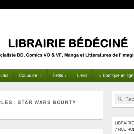
utés
Coups de ♡
Petits +
Liens
☼ Boutique en lig
Zone
Recherche 
Rech
principale
CLÉS :
STAR WARS BOUNTY
de
widget
pour
la
LIBRAIRI
barre
7 RUE RO
latérale