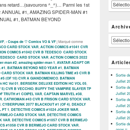
Catégories
ns retard…(savourons ^_^)… Parmi les 1st
22 ANNUAL #1, AMAZING SPIDER-MAN #1
ANNUAL #1, BATMAN BEYOND
s Comics VO de la semaine du 01 Juin 2022 !!!
Archiv
Archives
 VF
,
› Coups de ♡ Comics VO & VF
|
Marqué comme
ESCO CARD STOCK VAR
,
ACTION COMICS #1041 CVR
ION COMICS #1042 CVR B TEDESCO CARD STOCK
 TEDESCO CARD STOCK VAR
,
ACTION COMICS 2022
Article
der-man #2
,
amazing spider-man 1
,
AVATAR ADAPT OR
 #1
,
BATMAN BEYOND NEO YEAR #1
,
BATMAN
D CARD STOCK VAR
,
BATMAN KILLING TIME #3 CVR B
Sortie 
#5 (OF 10) CVR A GIANDOMENICO
,
BATMAN
Juillet 2
n HC Vol 01
,
BERSERK DELUXE EDITION HC VOL 05
,
Sortie 
 5) CVR B VECCHIO
,
BUFFY THE VAMPIRE SLAYER TP
Juillet 2
F TRUTH #1 COIPEL VAR
,
CAPTAIN MARVEL #38
,
R
,
CATWOMAN #43 CVR B FRISON CARD STOCK VAR
,
Sortie 
N
,
CYBERPUNK 2077 BLACKOUT #1 (OF 4)
,
DEADLY
Juillet 2
 PT 1
,
DETECTIVE COMICS #1024 JOKER WAR
,
Sortie 
BERMEJO CARD STOCK VAR
,
DETECTIVE COMICS
Juillet 2
K VAR
,
DETECTIVE COMICS #1057 CVR B BERMEJO
Sortie 
ICS #1058 CVR B BERMEJO CARD STOCK VAR
,
2026 !!