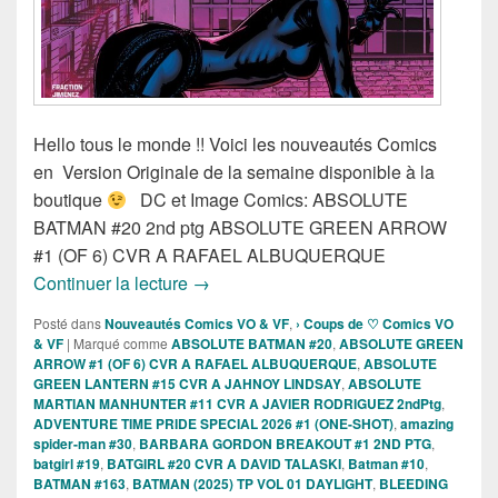
Hello tous le monde !! Voici les nouveautés Comics
en Version Originale de la semaine disponible à la
boutique
DC et Image Comics: ABSOLUTE
BATMAN #20 2nd ptg ABSOLUTE GREEN ARROW
#1 (OF 6) CVR A RAFAEL ALBUQUERQUE
Sortie des comics VO de la semaine du
Continuer la lecture
→
Posté dans
Nouveautés Comics VO & VF
,
› Coups de ♡ Comics VO
& VF
|
Marqué comme
ABSOLUTE BATMAN #20
,
ABSOLUTE GREEN
ARROW #1 (OF 6) CVR A RAFAEL ALBUQUERQUE
,
ABSOLUTE
GREEN LANTERN #15 CVR A JAHNOY LINDSAY
,
ABSOLUTE
MARTIAN MANHUNTER #11 CVR A JAVIER RODRIGUEZ 2ndPtg
,
ADVENTURE TIME PRIDE SPECIAL 2026 #1 (ONE-SHOT)
,
amazing
spider-man #30
,
BARBARA GORDON BREAKOUT #1 2ND PTG
,
batgirl #19
,
BATGIRL #20 CVR A DAVID TALASKI
,
Batman #10
,
BATMAN #163
,
BATMAN (2025) TP VOL 01 DAYLIGHT
,
BLEEDING