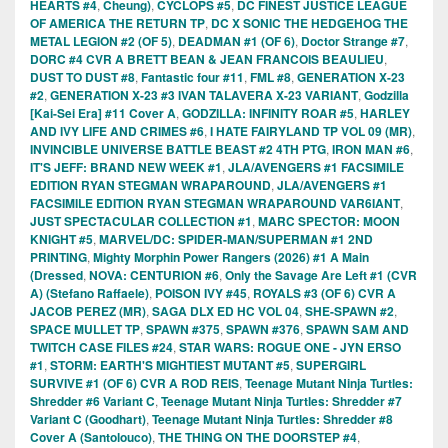
HEARTS #4
,
Cheung)
,
CYCLOPS #5
,
DC FINEST JUSTICE LEAGUE
OF AMERICA THE RETURN TP
,
DC X SONIC THE HEDGEHOG THE
METAL LEGION #2 (OF 5)
,
DEADMAN #1 (OF 6)
,
Doctor Strange #7
,
DORC #4 CVR A BRETT BEAN & JEAN FRANCOIS BEAULIEU
,
DUST TO DUST #8
,
Fantastic four #11
,
FML #8
,
GENERATION X-23
#2
,
GENERATION X-23 #3 IVAN TALAVERA X-23 VARIANT
,
Godzilla
[Kai-Sei Era] #11 Cover A
,
GODZILLA: INFINITY ROAR #5
,
HARLEY
AND IVY LIFE AND CRIMES #6
,
I HATE FAIRYLAND TP VOL 09 (MR)
,
INVINCIBLE UNIVERSE BATTLE BEAST #2 4TH PTG
,
IRON MAN #6
,
IT'S JEFF: BRAND NEW WEEK #1
,
JLA/AVENGERS #1 FACSIMILE
EDITION RYAN STEGMAN WRAPAROUND
,
JLA/AVENGERS #1
FACSIMILE EDITION RYAN STEGMAN WRAPAROUND VAR6IANT
,
JUST SPECTACULAR COLLECTION #1
,
MARC SPECTOR: MOON
KNIGHT #5
,
MARVEL/DC: SPIDER-MAN/SUPERMAN #1 2ND
PRINTING
,
Mighty Morphin Power Rangers (2026) #1 A Main
(Dressed
,
NOVA: CENTURION #6
,
Only the Savage Are Left #1 (CVR
A) (Stefano Raffaele)
,
POISON IVY #45
,
ROYALS #3 (OF 6) CVR A
JACOB PEREZ (MR)
,
SAGA DLX ED HC VOL 04
,
SHE-SPAWN #2
,
SPACE MULLET TP
,
SPAWN #375
,
SPAWN #376
,
SPAWN SAM AND
TWITCH CASE FILES #24
,
STAR WARS: ROGUE ONE - JYN ERSO
#1
,
STORM: EARTH'S MIGHTIEST MUTANT #5
,
SUPERGIRL
SURVIVE #1 (OF 6) CVR A ROD REIS
,
Teenage Mutant Ninja Turtles:
Shredder #6 Variant C
,
Teenage Mutant Ninja Turtles: Shredder #7
Variant C (Goodhart)
,
Teenage Mutant Ninja Turtles: Shredder #8
Cover A (Santolouco)
,
THE THING ON THE DOORSTEP #4
,