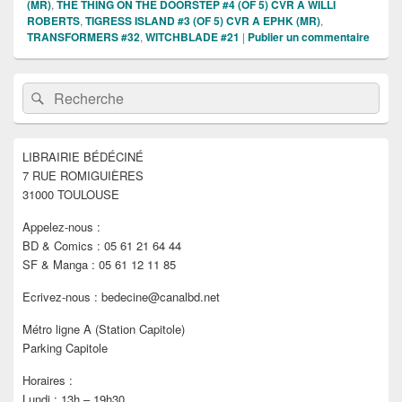
(MR)
,
THE THING ON THE DOORSTEP #4 (OF 5) CVR A WILLI
ROBERTS
,
TIGRESS ISLAND #3 (OF 5) CVR A EPHK (MR)
,
TRANSFORMERS #32
,
WITCHBLADE #21
|
Publier un commentaire
Zone
Recherche :
Rechercher
principale
de
widget
pour
LIBRAIRIE BÉDÉCINÉ
la
7 RUE ROMIGUIÈRES
barre
latérale
31000 TOULOUSE
Appelez-nous :
BD & Comics : 05 61 21 64 44
SF & Manga : 05 61 12 11 85
Ecrivez-nous : bedecine@canalbd.net
Métro ligne A (Station Capitole)
Parking Capitole
Horaires :
Lundi : 13h – 19h30