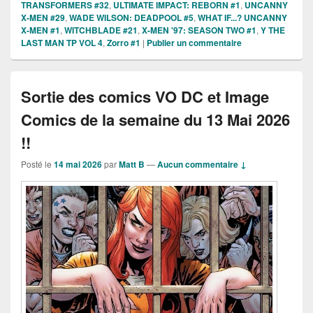
TRANSFORMERS #32
,
ULTIMATE IMPACT: REBORN #1
,
UNCANNY
X-MEN #29
,
WADE WILSON: DEADPOOL #5
,
WHAT IF...? UNCANNY
X-MEN #1
,
WITCHBLADE #21
,
X-MEN '97: SEASON TWO #1
,
Y THE
LAST MAN TP VOL 4
,
Zorro #1
|
Publier un commentaire
Sortie des comics VO DC et Image
Comics de la semaine du 13 Mai 2026
!!
Posté le
14 mai 2026
par
Matt B
—
Aucun commentaire ↓