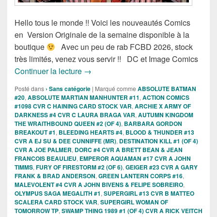
Hello tous le monde !! Voici les nouveautés Comics
en Version Originale de la semaine disponible à la
boutique
Avec un peu de rab FCBD 2026, stock
très limités, venez vous servir !! DC et Image Comics
Sortie des comics VO DC et Image Com
Continuer la lecture
→
Posté dans
› Sans catégorie
|
Marqué comme
ABSOLUTE BATMAN
#20
,
ABSOLUTE MARTIAN MANHUNTER #11
,
ACTION COMICS
#1098 CVR C HAINING CARD STOCK VAR
,
ARCHIE X ARMY OF
DARKNESS #4 CVR C LAURA BRAGA VAR
,
AUTUMN KINGDOM
THE WRAITHBOUND QUEEN #2 (OF 4)
,
BARBARA GORDON
BREAKOUT #1
,
BLEEDING HEARTS #4
,
BLOOD & THUNDER #13
CVR A EJ SU & DEE CUNNIFFE (MR)
,
DESTINATION KILL #1 (OF 4)
CVR A JOE PALMER
,
DORC #4 CVR A BRETT BEAN & JEAN
FRANCOIS BEAULIEU
,
EMPEROR AQUAMAN #17 CVR A JOHN
TIMMS
,
FURY OF FIRESTORM #2 (OF 6)
,
GEIGER #23 CVR A GARY
FRANK & BRAD ANDERSON
,
GREEN LANTERN CORPS #16
,
MALEVOLENT #4 CVR A JOHN BIVENS & FELIPE SOBREIRO
,
OLYMPUS SAGA MEGALITH #1
,
SUPERGIRL #13 CVR B MATTEO
SCALERA CARD STOCK VAR
,
SUPERGIRL WOMAN OF
TOMORROW TP
,
SWAMP THING 1989 #1 (OF 4) CVR A RICK VEITCH