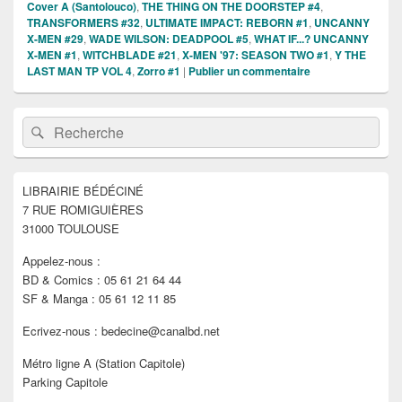
Cover A (Santolouco)
,
THE THING ON THE DOORSTEP #4
,
TRANSFORMERS #32
,
ULTIMATE IMPACT: REBORN #1
,
UNCANNY
X-MEN #29
,
WADE WILSON: DEADPOOL #5
,
WHAT IF...? UNCANNY
X-MEN #1
,
WITCHBLADE #21
,
X-MEN '97: SEASON TWO #1
,
Y THE
LAST MAN TP VOL 4
,
Zorro #1
|
Publier un commentaire
Zone
Recherche :
Rechercher
principale
de
widget
pour
LIBRAIRIE BÉDÉCINÉ
la
7 RUE ROMIGUIÈRES
barre
latérale
31000 TOULOUSE
Appelez-nous :
BD & Comics : 05 61 21 64 44
SF & Manga : 05 61 12 11 85
Ecrivez-nous : bedecine@canalbd.net
Métro ligne A (Station Capitole)
Parking Capitole