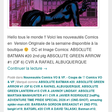
Hello tous le monde !! Voici les nouveautés Comics
en Version Originale de la semaine disponible à la
boutique
DC et Image Comics: ABSOLUTE
BATMAN #20 2nd ptg ABSOLUTE GREEN ARROW
#1 (OF 6) CVR A RAFAEL ALBUQUERQUE
Sortie des comics VO de la semaine du
Continuer la lecture
→
Posté dans
Nouveautés Comics VO & VF
,
› Coups de ♡ Comics VO
& VF
|
Marqué comme
ABSOLUTE BATMAN #20
,
ABSOLUTE GREEN
ARROW #1 (OF 6) CVR A RAFAEL ALBUQUERQUE
,
ABSOLUTE
GREEN LANTERN #15 CVR A JAHNOY LINDSAY
,
ABSOLUTE
MARTIAN MANHUNTER #11 CVR A JAVIER RODRIGUEZ 2ndPtg
,
ADVENTURE TIME PRIDE SPECIAL 2026 #1 (ONE-SHOT)
,
amazing
spider-man #30
,
BARBARA GORDON BREAKOUT #1 2ND PTG
,
batgirl #19
,
BATGIRL #20 CVR A DAVID TALASKI
,
Batman #10
,