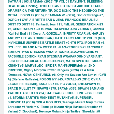
BATMAN #163
,
BATMAN (2025) TP VOL 01 DAYLIGHT
,
BLEEDING
HEARTS #4
,
Cheung)
,
CYCLOPS #5
,
DC FINEST JUSTICE LEAGUE
OF AMERICA THE RETURN TP
,
DC X SONIC THE HEDGEHOG THE
METAL LEGION #2 (OF 5)
,
DEADMAN #1 (OF 6)
,
Doctor Strange #7
,
DORC #4 CVR A BRETT BEAN & JEAN FRANCOIS BEAULIEU
,
DUST TO DUST #8
,
Fantastic four #11
,
FML #8
,
GENERATION X-23
#2
,
GENERATION X-23 #3 IVAN TALAVERA X-23 VARIANT
,
Godzilla
[Kai-Sei Era] #11 Cover A
,
GODZILLA: INFINITY ROAR #5
,
HARLEY
AND IVY LIFE AND CRIMES #6
,
I HATE FAIRYLAND TP VOL 09 (MR)
,
INVINCIBLE UNIVERSE BATTLE BEAST #2 4TH PTG
,
IRON MAN #6
,
IT'S JEFF: BRAND NEW WEEK #1
,
JLA/AVENGERS #1 FACSIMILE
EDITION RYAN STEGMAN WRAPAROUND
,
JLA/AVENGERS #1
FACSIMILE EDITION RYAN STEGMAN WRAPAROUND VAR6IANT
,
JUST SPECTACULAR COLLECTION #1
,
MARC SPECTOR: MOON
KNIGHT #5
,
MARVEL/DC: SPIDER-MAN/SUPERMAN #1 2ND
PRINTING
,
Mighty Morphin Power Rangers (2026) #1 A Main
(Dressed
,
NOVA: CENTURION #6
,
Only the Savage Are Left #1 (CVR
A) (Stefano Raffaele)
,
POISON IVY #45
,
ROYALS #3 (OF 6) CVR A
JACOB PEREZ (MR)
,
SAGA DLX ED HC VOL 04
,
SHE-SPAWN #2
,
SPACE MULLET TP
,
SPAWN #375
,
SPAWN #376
,
SPAWN SAM AND
TWITCH CASE FILES #24
,
STAR WARS: ROGUE ONE - JYN ERSO
#1
,
STORM: EARTH'S MIGHTIEST MUTANT #5
,
SUPERGIRL
SURVIVE #1 (OF 6) CVR A ROD REIS
,
Teenage Mutant Ninja Turtles:
Shredder #6 Variant C
,
Teenage Mutant Ninja Turtles: Shredder #7
Variant C (Goodhart)
,
Teenage Mutant Ninja Turtles: Shredder #8