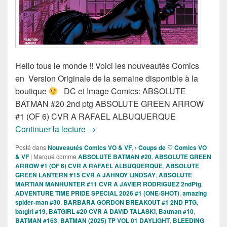
Hello tous le monde !! Voici les nouveautés Comics
en Version Originale de la semaine disponible à la
boutique
DC et Image Comics: ABSOLUTE
BATMAN #20 2nd ptg ABSOLUTE GREEN ARROW
#1 (OF 6) CVR A RAFAEL ALBUQUERQUE
Sortie des comics VO de la semaine du
Continuer la lecture
→
Posté dans
Nouveautés Comics VO & VF
,
› Coups de ♡ Comics VO
& VF
|
Marqué comme
ABSOLUTE BATMAN #20
,
ABSOLUTE GREEN
ARROW #1 (OF 6) CVR A RAFAEL ALBUQUERQUE
,
ABSOLUTE
GREEN LANTERN #15 CVR A JAHNOY LINDSAY
,
ABSOLUTE
MARTIAN MANHUNTER #11 CVR A JAVIER RODRIGUEZ 2ndPtg
,
ADVENTURE TIME PRIDE SPECIAL 2026 #1 (ONE-SHOT)
,
amazing
spider-man #30
,
BARBARA GORDON BREAKOUT #1 2ND PTG
,
batgirl #19
,
BATGIRL #20 CVR A DAVID TALASKI
,
Batman #10
,
BATMAN #163
,
BATMAN (2025) TP VOL 01 DAYLIGHT
,
BLEEDING