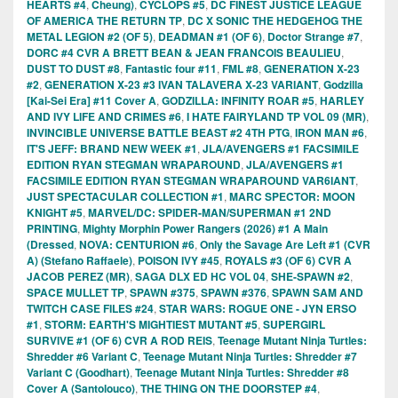
HEARTS #4
,
Cheung)
,
CYCLOPS #5
,
DC FINEST JUSTICE LEAGUE
OF AMERICA THE RETURN TP
,
DC X SONIC THE HEDGEHOG THE
METAL LEGION #2 (OF 5)
,
DEADMAN #1 (OF 6)
,
Doctor Strange #7
,
DORC #4 CVR A BRETT BEAN & JEAN FRANCOIS BEAULIEU
,
DUST TO DUST #8
,
Fantastic four #11
,
FML #8
,
GENERATION X-23
#2
,
GENERATION X-23 #3 IVAN TALAVERA X-23 VARIANT
,
Godzilla
[Kai-Sei Era] #11 Cover A
,
GODZILLA: INFINITY ROAR #5
,
HARLEY
AND IVY LIFE AND CRIMES #6
,
I HATE FAIRYLAND TP VOL 09 (MR)
,
INVINCIBLE UNIVERSE BATTLE BEAST #2 4TH PTG
,
IRON MAN #6
,
IT'S JEFF: BRAND NEW WEEK #1
,
JLA/AVENGERS #1 FACSIMILE
EDITION RYAN STEGMAN WRAPAROUND
,
JLA/AVENGERS #1
FACSIMILE EDITION RYAN STEGMAN WRAPAROUND VAR6IANT
,
JUST SPECTACULAR COLLECTION #1
,
MARC SPECTOR: MOON
KNIGHT #5
,
MARVEL/DC: SPIDER-MAN/SUPERMAN #1 2ND
PRINTING
,
Mighty Morphin Power Rangers (2026) #1 A Main
(Dressed
,
NOVA: CENTURION #6
,
Only the Savage Are Left #1 (CVR
A) (Stefano Raffaele)
,
POISON IVY #45
,
ROYALS #3 (OF 6) CVR A
JACOB PEREZ (MR)
,
SAGA DLX ED HC VOL 04
,
SHE-SPAWN #2
,
SPACE MULLET TP
,
SPAWN #375
,
SPAWN #376
,
SPAWN SAM AND
TWITCH CASE FILES #24
,
STAR WARS: ROGUE ONE - JYN ERSO
#1
,
STORM: EARTH'S MIGHTIEST MUTANT #5
,
SUPERGIRL
SURVIVE #1 (OF 6) CVR A ROD REIS
,
Teenage Mutant Ninja Turtles:
Shredder #6 Variant C
,
Teenage Mutant Ninja Turtles: Shredder #7
Variant C (Goodhart)
,
Teenage Mutant Ninja Turtles: Shredder #8
Cover A (Santolouco)
,
THE THING ON THE DOORSTEP #4
,