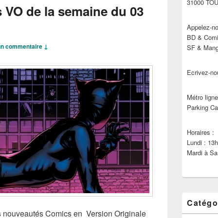
31000 TO
s VO de la semaine du 03
Appelez-no
BD & Comic
n commentaire ↓
SF & Manga
Ecrivez-no
Métro ligne
Parking Ca
Horaires :
Lundi : 13
Mardi à Sa
Catégo
les nouveautés Comics en Version Originale