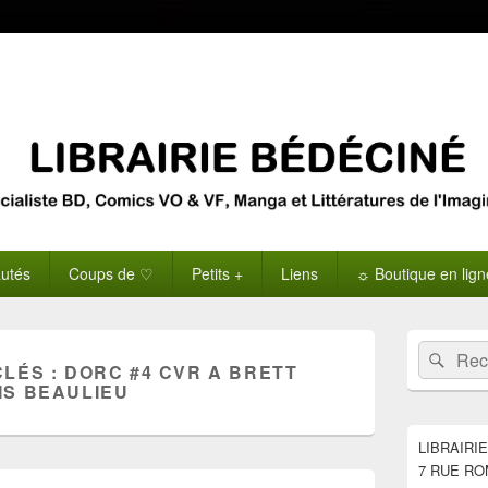
utés
Coups de ♡
Petits +
Liens
☼ Boutique en lig
Zone
Recherche 
Rech
principale
CLÉS :
DORC #4 CVR A BRETT
de
IS BEAULIEU
widget
pour
la
LIBRAIRI
barre
7 RUE RO
latérale