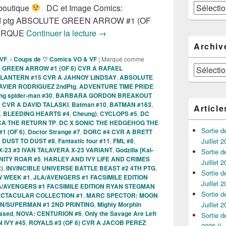
Catégories
 boutique
DC et Image Comics:
 ptg ABSOLUTE GREEN ARROW #1 (OF
Sortie des comics VO de la semaine
UERQUE
Continuer la lecture
→
Archiv
 VF
,
› Coups de ♡ Comics VO & VF
|
Marqué comme
Archives
GREEN ARROW #1 (OF 6) CVR A RAFAEL
LANTERN #15 CVR A JAHNOY LINDSAY
,
ABSOLUTE
VIER RODRIGUEZ 2ndPtg
,
ADVENTURE TIME PRIDE
ng spider-man #30
,
BARBARA GORDON BREAKOUT
 CVR A DAVID TALASKI
,
Batman #10
,
BATMAN #163
,
Article
,
BLEEDING HEARTS #4
,
Cheung)
,
CYCLOPS #5
,
DC
CA THE RETURN TP
,
DC X SONIC THE HEDGEHOG THE
Sortie 
1 (OF 6)
,
Doctor Strange #7
,
DORC #4 CVR A BRETT
,
DUST TO DUST #8
,
Fantastic four #11
,
FML #8
,
Juillet 2
-23 #3 IVAN TALAVERA X-23 VARIANT
,
Godzilla [Kai-
Sortie 
INITY ROAR #5
,
HARLEY AND IVY LIFE AND CRIMES
Juillet 2
)
,
INVINCIBLE UNIVERSE BATTLE BEAST #2 4TH PTG
,
Sortie 
W WEEK #1
,
JLA/AVENGERS #1 FACSIMILE EDITION
Juillet 2
A/AVENGERS #1 FACSIMILE EDITION RYAN STEGMAN
Sortie 
ECTACULAR COLLECTION #1
,
MARC SPECTOR: MOON
N/SUPERMAN #1 2ND PRINTING
,
Mighty Morphin
Juillet 2
essed
,
NOVA: CENTURION #6
,
Only the Savage Are Left
Sortie 
 IVY #45
,
ROYALS #3 (OF 6) CVR A JACOB PEREZ
2026 !!