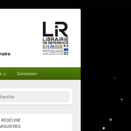
ne ☼
Connexion
:
ercher
E BÉDÉCINÉ
MIGUIÈRES