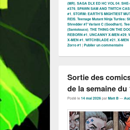
(MR)
,
SAGA DLX ED HC VOL 04
,
SHE-
#376
,
SPAWN SAM AND TWITCH CASE
#1
,
STORM: EARTH'S MIGHTIEST MU
REIS
,
Teenage Mutant Ninja Turtles: S
Shredder #7 Variant C (Goodhart)
,
Tee
(Santolouco)
,
THE THING ON THE DO
REBORN #1
,
UNCANNY X-MEN #29
,
X-MEN #1
,
WITCHBLADE #21
,
X-MEN 
Zorro #1
|
Publier un commentaire
Sortie des comic
de la semaine du 
Posté le
14 mai 2026
par
Matt B
—
Auc