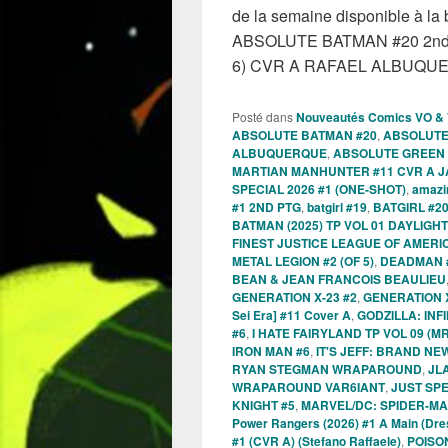
de la semaine disponible à la
ABSOLUTE BATMAN #20 2nd
6) CVR A RAFAEL ALBUQ
Posté dans
Nouveautés Comics VO &
ABSOLUTE BATMAN #20
,
ABSOLUTE 
ALBUQUERQUE
,
ABSOLUTE GREEN 
MARTIAN MANHUNTER #11 CVR A JA
SPECIAL 2026 #1 (ONE-SHOT)
,
amazi
#1 2ND PTG
,
batgirl #19
,
BATGIRL #20
BATMAN (2025) TP VOL 01 DAYLIGHT
FINEST JUSTICE LEAGUE OF AMERI
METAL LEGION #2 (OF 5)
,
DEADMAN #
BEAN & JEAN FRANCOIS BEAULIEU
GENERATION X-23 #2
,
GENERATION X
Sei Era] #11 Cover A
,
GODZILLA: INF
#6
,
I HATE FAIRYLAND TP VOL 09 (MR
IRON MAN #6
,
IT'S JEFF: BRAND NE
RYAN STEGMAN WRAPAROUND
,
JL
WRAPAROUND VAR6IANT
,
JUST SP
KNIGHT #5
,
MARVEL/DC: SPIDER-MA
Power Rangers (2026) #1 A Main (Dr
#1 (CVR A) (Stefano Raffaele)
,
POISON