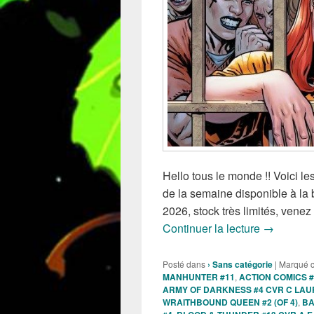
Hello tous le monde !! Voici 
de la semaine disponible à la
2026, stock très limités, vene
Sortie de
Continuer la lecture
→
Posté dans
› Sans catégorie
|
Marqué 
MANHUNTER #11
,
ACTION COMICS #
ARMY OF DARKNESS #4 CVR C LA
WRAITHBOUND QUEEN #2 (OF 4)
,
BA