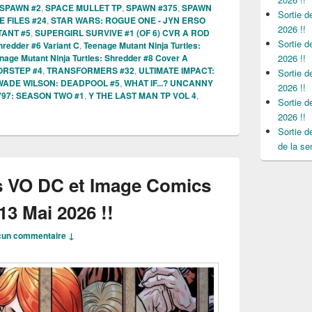
SPAWN #2
,
SPACE MULLET TP
,
SPAWN #375
,
SPAWN
Sortie 
 FILES #24
,
STAR WARS: ROGUE ONE - JYN ERSO
2026 !!
TANT #5
,
SUPERGIRL SURVIVE #1 (OF 6) CVR A ROD
Sortie 
hredder #6 Variant C
,
Teenage Mutant Ninja Turtles:
nage Mutant Ninja Turtles: Shredder #8 Cover A
2026 !!
ORSTEP #4
,
TRANSFORMERS #32
,
ULTIMATE IMPACT:
Sortie 
WADE WILSON: DEADPOOL #5
,
WHAT IF...? UNCANNY
2026 !!
'97: SEASON TWO #1
,
Y THE LAST MAN TP VOL 4
,
Sortie 
2026 !!
Sortie 
de la se
s VO DC et Image Comics
13 Mai 2026 !!
un commentaire ↓