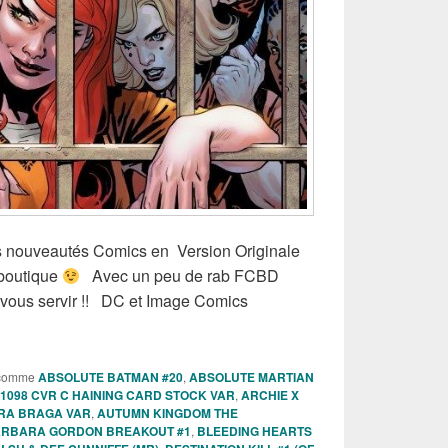
les nouveautés Comics en Version Originale
 boutique
Avec un peu de rab FCBD
z vous servir !! DC et Image Comics
s comics VO DC et Image Comics de la semaine du 13 Mai 2026 
comme
ABSOLUTE BATMAN #20
,
ABSOLUTE MARTIAN
1098 CVR C HAINING CARD STOCK VAR
,
ARCHIE X
URA BRAGA VAR
,
AUTUMN KINGDOM THE
RBARA GORDON BREAKOUT #1
,
BLEEDING HEARTS