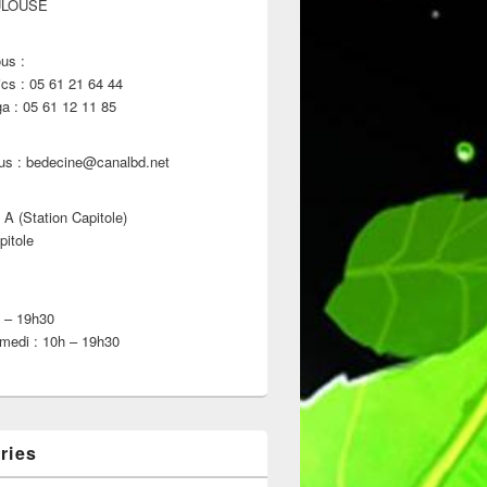
ULOUSE
us :
s : 05 61 21 64 44
 : 05 61 12 11 85
us : bedecine@canalbd.net
 A (Station Capitole)
pitole
h – 19h30
medi : 10h – 19h30
ries