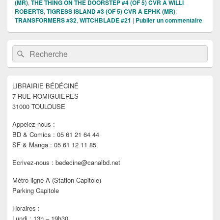
(MR)
,
THE THING ON THE DOORSTEP #4 (OF 5) CVR A WILLI
ROBERTS
,
TIGRESS ISLAND #3 (OF 5) CVR A EPHK (MR)
,
TRANSFORMERS #32
,
WITCHBLADE #21
|
Publier un commentaire
Zone
Recherche :
Rechercher
principale
de
widget
pour
LIBRAIRIE BÉDÉCINÉ
la
7 RUE ROMIGUIÈRES
barre
latérale
31000 TOULOUSE
Appelez-nous :
BD & Comics : 05 61 21 64 44
SF & Manga : 05 61 12 11 85
Ecrivez-nous : bedecine@canalbd.net
Métro ligne A (Station Capitole)
Parking Capitole
Horaires :
Lundi : 13h – 19h30