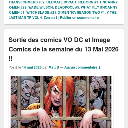
TRANSFORMERS #32
,
ULTIMATE IMPACT: REBORN #1
,
UNCANNY
X-MEN #29
,
WADE WILSON: DEADPOOL #5
,
WHAT IF...? UNCANNY
X-MEN #1
,
WITCHBLADE #21
,
X-MEN '97: SEASON TWO #1
,
Y THE
LAST MAN TP VOL 4
,
Zorro #1
|
Publier un commentaire
Sortie des comics VO DC et Image
Comics de la semaine du 13 Mai 2026
!!
Posté le
14 mai 2026
par
Matt B
—
Aucun commentaire ↓