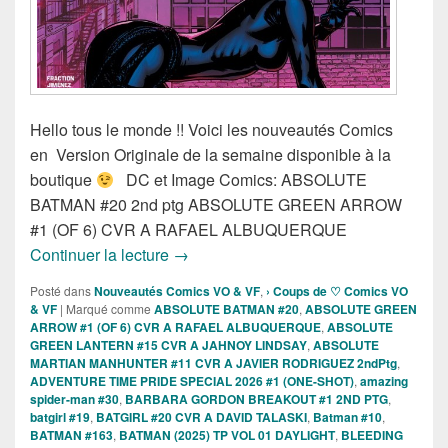
Hello tous le monde !! Voici les nouveautés Comics
en Version Originale de la semaine disponible à la
boutique
DC et Image Comics: ABSOLUTE
BATMAN #20 2nd ptg ABSOLUTE GREEN ARROW
#1 (OF 6) CVR A RAFAEL ALBUQUERQUE
Sortie des comics VO de la semaine du
Continuer la lecture
→
Posté dans
Nouveautés Comics VO & VF
,
› Coups de ♡ Comics VO
& VF
|
Marqué comme
ABSOLUTE BATMAN #20
,
ABSOLUTE GREEN
ARROW #1 (OF 6) CVR A RAFAEL ALBUQUERQUE
,
ABSOLUTE
GREEN LANTERN #15 CVR A JAHNOY LINDSAY
,
ABSOLUTE
MARTIAN MANHUNTER #11 CVR A JAVIER RODRIGUEZ 2ndPtg
,
ADVENTURE TIME PRIDE SPECIAL 2026 #1 (ONE-SHOT)
,
amazing
spider-man #30
,
BARBARA GORDON BREAKOUT #1 2ND PTG
,
batgirl #19
,
BATGIRL #20 CVR A DAVID TALASKI
,
Batman #10
,
BATMAN #163
,
BATMAN (2025) TP VOL 01 DAYLIGHT
,
BLEEDING