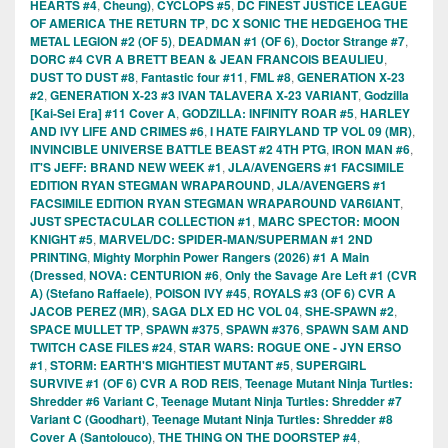
HEARTS #4
,
Cheung)
,
CYCLOPS #5
,
DC FINEST JUSTICE LEAGUE
OF AMERICA THE RETURN TP
,
DC X SONIC THE HEDGEHOG THE
METAL LEGION #2 (OF 5)
,
DEADMAN #1 (OF 6)
,
Doctor Strange #7
,
DORC #4 CVR A BRETT BEAN & JEAN FRANCOIS BEAULIEU
,
DUST TO DUST #8
,
Fantastic four #11
,
FML #8
,
GENERATION X-23
#2
,
GENERATION X-23 #3 IVAN TALAVERA X-23 VARIANT
,
Godzilla
[Kai-Sei Era] #11 Cover A
,
GODZILLA: INFINITY ROAR #5
,
HARLEY
AND IVY LIFE AND CRIMES #6
,
I HATE FAIRYLAND TP VOL 09 (MR)
,
INVINCIBLE UNIVERSE BATTLE BEAST #2 4TH PTG
,
IRON MAN #6
,
IT'S JEFF: BRAND NEW WEEK #1
,
JLA/AVENGERS #1 FACSIMILE
EDITION RYAN STEGMAN WRAPAROUND
,
JLA/AVENGERS #1
FACSIMILE EDITION RYAN STEGMAN WRAPAROUND VAR6IANT
,
JUST SPECTACULAR COLLECTION #1
,
MARC SPECTOR: MOON
KNIGHT #5
,
MARVEL/DC: SPIDER-MAN/SUPERMAN #1 2ND
PRINTING
,
Mighty Morphin Power Rangers (2026) #1 A Main
(Dressed
,
NOVA: CENTURION #6
,
Only the Savage Are Left #1 (CVR
A) (Stefano Raffaele)
,
POISON IVY #45
,
ROYALS #3 (OF 6) CVR A
JACOB PEREZ (MR)
,
SAGA DLX ED HC VOL 04
,
SHE-SPAWN #2
,
SPACE MULLET TP
,
SPAWN #375
,
SPAWN #376
,
SPAWN SAM AND
TWITCH CASE FILES #24
,
STAR WARS: ROGUE ONE - JYN ERSO
#1
,
STORM: EARTH'S MIGHTIEST MUTANT #5
,
SUPERGIRL
SURVIVE #1 (OF 6) CVR A ROD REIS
,
Teenage Mutant Ninja Turtles:
Shredder #6 Variant C
,
Teenage Mutant Ninja Turtles: Shredder #7
Variant C (Goodhart)
,
Teenage Mutant Ninja Turtles: Shredder #8
Cover A (Santolouco)
,
THE THING ON THE DOORSTEP #4
,