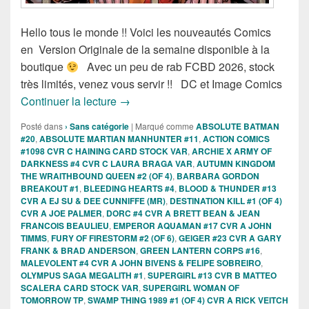
Hello tous le monde !! Voici les nouveautés Comics
en Version Originale de la semaine disponible à la
boutique
Avec un peu de rab FCBD 2026, stock
très limités, venez vous servir !! DC et Image Comics
Sortie des comics VO DC et Image Com
Continuer la lecture
→
Posté dans
› Sans catégorie
|
Marqué comme
ABSOLUTE BATMAN
#20
,
ABSOLUTE MARTIAN MANHUNTER #11
,
ACTION COMICS
#1098 CVR C HAINING CARD STOCK VAR
,
ARCHIE X ARMY OF
DARKNESS #4 CVR C LAURA BRAGA VAR
,
AUTUMN KINGDOM
THE WRAITHBOUND QUEEN #2 (OF 4)
,
BARBARA GORDON
BREAKOUT #1
,
BLEEDING HEARTS #4
,
BLOOD & THUNDER #13
CVR A EJ SU & DEE CUNNIFFE (MR)
,
DESTINATION KILL #1 (OF 4)
CVR A JOE PALMER
,
DORC #4 CVR A BRETT BEAN & JEAN
FRANCOIS BEAULIEU
,
EMPEROR AQUAMAN #17 CVR A JOHN
TIMMS
,
FURY OF FIRESTORM #2 (OF 6)
,
GEIGER #23 CVR A GARY
FRANK & BRAD ANDERSON
,
GREEN LANTERN CORPS #16
,
MALEVOLENT #4 CVR A JOHN BIVENS & FELIPE SOBREIRO
,
OLYMPUS SAGA MEGALITH #1
,
SUPERGIRL #13 CVR B MATTEO
SCALERA CARD STOCK VAR
,
SUPERGIRL WOMAN OF
TOMORROW TP
,
SWAMP THING 1989 #1 (OF 4) CVR A RICK VEITCH