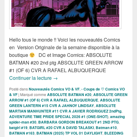
Hello tous le monde !! Voici les nouveautés Comics
en Version Originale de la semaine disponible à la
boutique
DC et Image Comics: ABSOLUTE
BATMAN #20 2nd ptg ABSOLUTE GREEN ARROW
#1 (OF 6) CVR A RAFAEL ALBUQUERQUE
Sortie des comics VO de la semaine du
Continuer la lecture
→
Posté dans
Nouveautés Comics VO & VF
,
› Coups de ♡ Comics VO
& VF
|
Marqué comme
ABSOLUTE BATMAN #20
,
ABSOLUTE GREEN
ARROW #1 (OF 6) CVR A RAFAEL ALBUQUERQUE
,
ABSOLUTE
GREEN LANTERN #15 CVR A JAHNOY LINDSAY
,
ABSOLUTE
MARTIAN MANHUNTER #11 CVR A JAVIER RODRIGUEZ 2ndPtg
,
ADVENTURE TIME PRIDE SPECIAL 2026 #1 (ONE-SHOT)
,
amazing
spider-man #30
,
BARBARA GORDON BREAKOUT #1 2ND PTG
,
batgirl #19
,
BATGIRL #20 CVR A DAVID TALASKI
,
Batman #10
,
BATMAN #163
,
BATMAN (2025) TP VOL 01 DAYLIGHT
,
BLEEDING