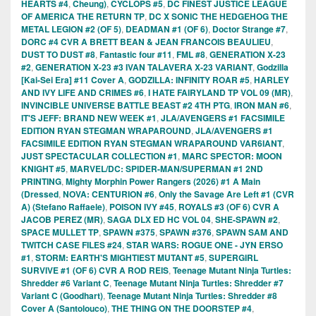
HEARTS #4
,
Cheung)
,
CYCLOPS #5
,
DC FINEST JUSTICE LEAGUE
OF AMERICA THE RETURN TP
,
DC X SONIC THE HEDGEHOG THE
METAL LEGION #2 (OF 5)
,
DEADMAN #1 (OF 6)
,
Doctor Strange #7
,
DORC #4 CVR A BRETT BEAN & JEAN FRANCOIS BEAULIEU
,
DUST TO DUST #8
,
Fantastic four #11
,
FML #8
,
GENERATION X-23
#2
,
GENERATION X-23 #3 IVAN TALAVERA X-23 VARIANT
,
Godzilla
[Kai-Sei Era] #11 Cover A
,
GODZILLA: INFINITY ROAR #5
,
HARLEY
AND IVY LIFE AND CRIMES #6
,
I HATE FAIRYLAND TP VOL 09 (MR)
,
INVINCIBLE UNIVERSE BATTLE BEAST #2 4TH PTG
,
IRON MAN #6
,
IT'S JEFF: BRAND NEW WEEK #1
,
JLA/AVENGERS #1 FACSIMILE
EDITION RYAN STEGMAN WRAPAROUND
,
JLA/AVENGERS #1
FACSIMILE EDITION RYAN STEGMAN WRAPAROUND VAR6IANT
,
JUST SPECTACULAR COLLECTION #1
,
MARC SPECTOR: MOON
KNIGHT #5
,
MARVEL/DC: SPIDER-MAN/SUPERMAN #1 2ND
PRINTING
,
Mighty Morphin Power Rangers (2026) #1 A Main
(Dressed
,
NOVA: CENTURION #6
,
Only the Savage Are Left #1 (CVR
A) (Stefano Raffaele)
,
POISON IVY #45
,
ROYALS #3 (OF 6) CVR A
JACOB PEREZ (MR)
,
SAGA DLX ED HC VOL 04
,
SHE-SPAWN #2
,
SPACE MULLET TP
,
SPAWN #375
,
SPAWN #376
,
SPAWN SAM AND
TWITCH CASE FILES #24
,
STAR WARS: ROGUE ONE - JYN ERSO
#1
,
STORM: EARTH'S MIGHTIEST MUTANT #5
,
SUPERGIRL
SURVIVE #1 (OF 6) CVR A ROD REIS
,
Teenage Mutant Ninja Turtles:
Shredder #6 Variant C
,
Teenage Mutant Ninja Turtles: Shredder #7
Variant C (Goodhart)
,
Teenage Mutant Ninja Turtles: Shredder #8
Cover A (Santolouco)
,
THE THING ON THE DOORSTEP #4
,