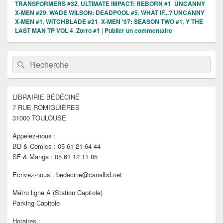
TRANSFORMERS #32
,
ULTIMATE IMPACT: REBORN #1
,
UNCANNY
X-MEN #29
,
WADE WILSON: DEADPOOL #5
,
WHAT IF...? UNCANNY
X-MEN #1
,
WITCHBLADE #21
,
X-MEN '97: SEASON TWO #1
,
Y THE
LAST MAN TP VOL 4
,
Zorro #1
|
Publier un commentaire
Zone
Recherche :
Rechercher
principale
de
widget
pour
LIBRAIRIE BÉDÉCINÉ
la
7 RUE ROMIGUIÈRES
barre
latérale
31000 TOULOUSE
Appelez-nous :
BD & Comics : 05 61 21 64 44
SF & Manga : 05 61 12 11 85
Ecrivez-nous : bedecine@canalbd.net
Métro ligne A (Station Capitole)
Parking Capitole
Horaires :