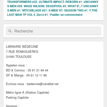
TRANSFORMERS #32
,
ULTIMATE IMPACT: REBORN #1
,
UNCANNY
X-MEN #29
,
WADE WILSON: DEADPOOL #5
,
WHAT IF...? UNCANNY
X-MEN #1
,
WITCHBLADE #21
,
X-MEN '97: SEASON TWO #1
,
Y THE
LAST MAN TP VOL 4
,
Zorro #1
|
Publier un commentaire
Zone
Recherche :
Rechercher
principale
de
widget
pour
LIBRAIRIE BÉDÉCINÉ
la
7 RUE ROMIGUIÈRES
barre
latérale
31000 TOULOUSE
Appelez-nous :
BD & Comics : 05 61 21 64 44
SF & Manga : 05 61 12 11 85
Ecrivez-nous : bedecine@canalbd.net
Métro ligne A (Station Capitole)
Parking Capitole
Horaires :