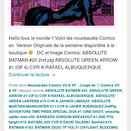
Hello tous le monde !! Voici les nouveautés Comics
en Version Originale de la semaine disponible à la
boutique
DC et Image Comics: ABSOLUTE
BATMAN #20 2nd ptg ABSOLUTE GREEN ARROW
#1 (OF 6) CVR A RAFAEL ALBUQUERQUE
Sortie des comics VO de la semaine du
Continuer la lecture
→
Posté dans
Nouveautés Comics VO & VF
,
› Coups de ♡ Comics VO
& VF
|
Marqué comme
ABSOLUTE BATMAN #20
,
ABSOLUTE GREEN
ARROW #1 (OF 6) CVR A RAFAEL ALBUQUERQUE
,
ABSOLUTE
GREEN LANTERN #15 CVR A JAHNOY LINDSAY
,
ABSOLUTE
MARTIAN MANHUNTER #11 CVR A JAVIER RODRIGUEZ 2ndPtg
,
ADVENTURE TIME PRIDE SPECIAL 2026 #1 (ONE-SHOT)
,
amazing
spider-man #30
,
BARBARA GORDON BREAKOUT #1 2ND PTG
,
batgirl #19
,
BATGIRL #20 CVR A DAVID TALASKI
,
Batman #10
,
BATMAN #163
,
BATMAN (2025) TP VOL 01 DAYLIGHT
,
BLEEDING