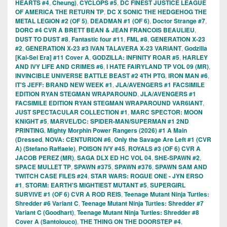
HEARTS #4
,
Cheung)
,
CYCLOPS #5
,
DC FINEST JUSTICE LEAGUE
OF AMERICA THE RETURN TP
,
DC X SONIC THE HEDGEHOG THE
METAL LEGION #2 (OF 5)
,
DEADMAN #1 (OF 6)
,
Doctor Strange #7
,
DORC #4 CVR A BRETT BEAN & JEAN FRANCOIS BEAULIEU
,
DUST TO DUST #8
,
Fantastic four #11
,
FML #8
,
GENERATION X-23
#2
,
GENERATION X-23 #3 IVAN TALAVERA X-23 VARIANT
,
Godzilla
[Kai-Sei Era] #11 Cover A
,
GODZILLA: INFINITY ROAR #5
,
HARLEY
AND IVY LIFE AND CRIMES #6
,
I HATE FAIRYLAND TP VOL 09 (MR)
,
INVINCIBLE UNIVERSE BATTLE BEAST #2 4TH PTG
,
IRON MAN #6
,
IT'S JEFF: BRAND NEW WEEK #1
,
JLA/AVENGERS #1 FACSIMILE
EDITION RYAN STEGMAN WRAPAROUND
,
JLA/AVENGERS #1
FACSIMILE EDITION RYAN STEGMAN WRAPAROUND VAR6IANT
,
JUST SPECTACULAR COLLECTION #1
,
MARC SPECTOR: MOON
KNIGHT #5
,
MARVEL/DC: SPIDER-MAN/SUPERMAN #1 2ND
PRINTING
,
Mighty Morphin Power Rangers (2026) #1 A Main
(Dressed
,
NOVA: CENTURION #6
,
Only the Savage Are Left #1 (CVR
A) (Stefano Raffaele)
,
POISON IVY #45
,
ROYALS #3 (OF 6) CVR A
JACOB PEREZ (MR)
,
SAGA DLX ED HC VOL 04
,
SHE-SPAWN #2
,
SPACE MULLET TP
,
SPAWN #375
,
SPAWN #376
,
SPAWN SAM AND
TWITCH CASE FILES #24
,
STAR WARS: ROGUE ONE - JYN ERSO
#1
,
STORM: EARTH'S MIGHTIEST MUTANT #5
,
SUPERGIRL
SURVIVE #1 (OF 6) CVR A ROD REIS
,
Teenage Mutant Ninja Turtles:
Shredder #6 Variant C
,
Teenage Mutant Ninja Turtles: Shredder #7
Variant C (Goodhart)
,
Teenage Mutant Ninja Turtles: Shredder #8
Cover A (Santolouco)
,
THE THING ON THE DOORSTEP #4
,