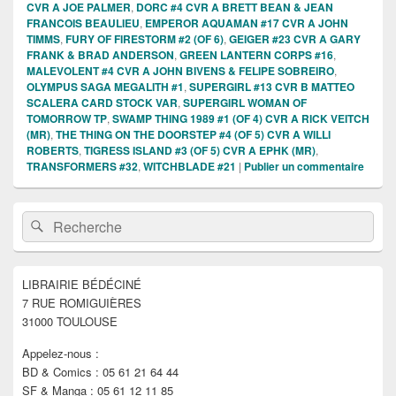
CVR A JOE PALMER
,
DORC #4 CVR A BRETT BEAN & JEAN
FRANCOIS BEAULIEU
,
EMPEROR AQUAMAN #17 CVR A JOHN
TIMMS
,
FURY OF FIRESTORM #2 (OF 6)
,
GEIGER #23 CVR A GARY
FRANK & BRAD ANDERSON
,
GREEN LANTERN CORPS #16
,
MALEVOLENT #4 CVR A JOHN BIVENS & FELIPE SOBREIRO
,
OLYMPUS SAGA MEGALITH #1
,
SUPERGIRL #13 CVR B MATTEO
SCALERA CARD STOCK VAR
,
SUPERGIRL WOMAN OF
TOMORROW TP
,
SWAMP THING 1989 #1 (OF 4) CVR A RICK VEITCH
(MR)
,
THE THING ON THE DOORSTEP #4 (OF 5) CVR A WILLI
ROBERTS
,
TIGRESS ISLAND #3 (OF 5) CVR A EPHK (MR)
,
TRANSFORMERS #32
,
WITCHBLADE #21
|
Publier un commentaire
Zone
Recherche :
Rechercher
principale
de
widget
pour
LIBRAIRIE BÉDÉCINÉ
la
7 RUE ROMIGUIÈRES
barre
latérale
31000 TOULOUSE
Appelez-nous :
BD & Comics : 05 61 21 64 44
SF & Manga : 05 61 12 11 85