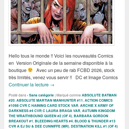
Hello tous le monde !! Voici les nouveautés Comics
en Version Originale de la semaine disponible à la
boutique
Avec un peu de rab FCBD 2026, stock
très limités, venez vous servir !! DC et Image Comics
Sortie des comics VO DC et Image Com
Continuer la lecture
→
Posté dans
› Sans catégorie
|
Marqué comme
ABSOLUTE BATMAN
#20
,
ABSOLUTE MARTIAN MANHUNTER #11
,
ACTION COMICS
#1098 CVR C HAINING CARD STOCK VAR
,
ARCHIE X ARMY OF
DARKNESS #4 CVR C LAURA BRAGA VAR
,
AUTUMN KINGDOM
THE WRAITHBOUND QUEEN #2 (OF 4)
,
BARBARA GORDON
BREAKOUT #1
,
BLEEDING HEARTS #4
,
BLOOD & THUNDER #13
CVR A EJ SU & DEE CUNNIFFE (MR)
,
DESTINATION KILL #1 (OF 4)