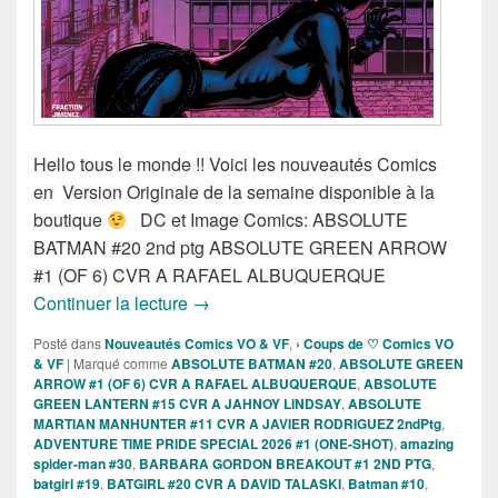
Hello tous le monde !! Voici les nouveautés Comics
en Version Originale de la semaine disponible à la
boutique
DC et Image Comics: ABSOLUTE
BATMAN #20 2nd ptg ABSOLUTE GREEN ARROW
#1 (OF 6) CVR A RAFAEL ALBUQUERQUE
Sortie des comics VO de la semaine du
Continuer la lecture
→
Posté dans
Nouveautés Comics VO & VF
,
› Coups de ♡ Comics VO
& VF
|
Marqué comme
ABSOLUTE BATMAN #20
,
ABSOLUTE GREEN
ARROW #1 (OF 6) CVR A RAFAEL ALBUQUERQUE
,
ABSOLUTE
GREEN LANTERN #15 CVR A JAHNOY LINDSAY
,
ABSOLUTE
MARTIAN MANHUNTER #11 CVR A JAVIER RODRIGUEZ 2ndPtg
,
ADVENTURE TIME PRIDE SPECIAL 2026 #1 (ONE-SHOT)
,
amazing
spider-man #30
,
BARBARA GORDON BREAKOUT #1 2ND PTG
,
batgirl #19
,
BATGIRL #20 CVR A DAVID TALASKI
,
Batman #10
,