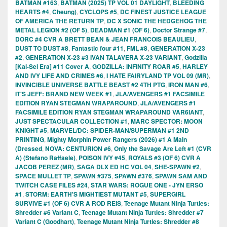
BATMAN #163
,
BATMAN (2025) TP VOL 01 DAYLIGHT
,
BLEEDING
HEARTS #4
,
Cheung)
,
CYCLOPS #5
,
DC FINEST JUSTICE LEAGUE
OF AMERICA THE RETURN TP
,
DC X SONIC THE HEDGEHOG THE
METAL LEGION #2 (OF 5)
,
DEADMAN #1 (OF 6)
,
Doctor Strange #7
,
DORC #4 CVR A BRETT BEAN & JEAN FRANCOIS BEAULIEU
,
DUST TO DUST #8
,
Fantastic four #11
,
FML #8
,
GENERATION X-23
#2
,
GENERATION X-23 #3 IVAN TALAVERA X-23 VARIANT
,
Godzilla
[Kai-Sei Era] #11 Cover A
,
GODZILLA: INFINITY ROAR #5
,
HARLEY
AND IVY LIFE AND CRIMES #6
,
I HATE FAIRYLAND TP VOL 09 (MR)
,
INVINCIBLE UNIVERSE BATTLE BEAST #2 4TH PTG
,
IRON MAN #6
,
IT'S JEFF: BRAND NEW WEEK #1
,
JLA/AVENGERS #1 FACSIMILE
EDITION RYAN STEGMAN WRAPAROUND
,
JLA/AVENGERS #1
FACSIMILE EDITION RYAN STEGMAN WRAPAROUND VAR6IANT
,
JUST SPECTACULAR COLLECTION #1
,
MARC SPECTOR: MOON
KNIGHT #5
,
MARVEL/DC: SPIDER-MAN/SUPERMAN #1 2ND
PRINTING
,
Mighty Morphin Power Rangers (2026) #1 A Main
(Dressed
,
NOVA: CENTURION #6
,
Only the Savage Are Left #1 (CVR
A) (Stefano Raffaele)
,
POISON IVY #45
,
ROYALS #3 (OF 6) CVR A
JACOB PEREZ (MR)
,
SAGA DLX ED HC VOL 04
,
SHE-SPAWN #2
,
SPACE MULLET TP
,
SPAWN #375
,
SPAWN #376
,
SPAWN SAM AND
TWITCH CASE FILES #24
,
STAR WARS: ROGUE ONE - JYN ERSO
#1
,
STORM: EARTH'S MIGHTIEST MUTANT #5
,
SUPERGIRL
SURVIVE #1 (OF 6) CVR A ROD REIS
,
Teenage Mutant Ninja Turtles:
Shredder #6 Variant C
,
Teenage Mutant Ninja Turtles: Shredder #7
Variant C (Goodhart)
,
Teenage Mutant Ninja Turtles: Shredder #8