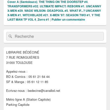
Cover A (Santolouco)
,
THE THING ON THE DOORSTEP #4
,
TRANSFORMERS #32
,
ULTIMATE IMPACT: REBORN #1
,
UNCANNY
X-MEN #29
,
WADE WILSON: DEADPOOL #5
,
WHAT IF...? UNCANNY
X-MEN #1
,
WITCHBLADE #21
,
X-MEN '97: SEASON TWO #1
,
Y THE
LAST MAN TP VOL 4
,
Zorro #1
|
Publier un commentaire
Zone
Recherche :
Rechercher
principale
de
widget
pour
LIBRAIRIE BÉDÉCINÉ
la
7 RUE ROMIGUIÈRES
barre
latérale
31000 TOULOUSE
Appelez-nous :
BD & Comics : 05 61 21 64 44
SF & Manga : 05 61 12 11 85
Ecrivez-nous : bedecine@canalbd.net
Métro ligne A (Station Capitole)
Parking Capitole