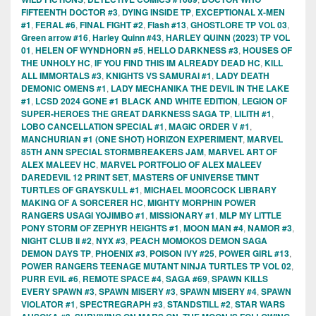
FIFTEENTH DOCTOR #3
,
DYING INSIDE TP
,
EXCEPTIONAL X-MEN
#1
,
FERAL #6
,
FINAL FIGHT #2
,
Flash #13
,
GHOSTLORE TP VOL 03
,
Green arrow #16
,
Harley Quinn #43
,
HARLEY QUINN (2023) TP VOL
01
,
HELEN OF WYNDHORN #5
,
HELLO DARKNESS #3
,
HOUSES OF
THE UNHOLY HC
,
IF YOU FIND THIS IM ALREADY DEAD HC
,
KILL
ALL IMMORTALS #3
,
KNIGHTS VS SAMURAI #1
,
LADY DEATH
DEMONIC OMENS #1
,
LADY MECHANIKA THE DEVIL IN THE LAKE
#1
,
LCSD 2024 GONE #1 BLACK AND WHITE EDITION
,
LEGION OF
SUPER-HEROES THE GREAT DARKNESS SAGA TP
,
LILITH #1
,
LOBO CANCELLATION SPECIAL #1
,
MAGIC ORDER V #1
,
MANCHURIAN #1 (ONE SHOT) HORIZON EXPERIMENT
,
MARVEL
85TH ANN SPECIAL STORMBREAKERS JAM
,
MARVEL ART OF
ALEX MALEEV HC
,
MARVEL PORTFOLIO OF ALEX MALEEV
DAREDEVIL 12 PRINT SET
,
MASTERS OF UNIVERSE TMNT
TURTLES OF GRAYSKULL #1
,
MICHAEL MOORCOCK LIBRARY
MAKING OF A SORCERER HC
,
MIGHTY MORPHIN POWER
RANGERS USAGI YOJIMBO #1
,
MISSIONARY #1
,
MLP MY LITTLE
PONY STORM OF ZEPHYR HEIGHTS #1
,
MOON MAN #4
,
NAMOR #3
,
NIGHT CLUB II #2
,
NYX #3
,
PEACH MOMOKOS DEMON SAGA
DEMON DAYS TP
,
PHOENIX #3
,
POISON IVY #25
,
POWER GIRL #13
,
POWER RANGERS TEENAGE MUTANT NINJA TURTLES TP VOL 02
,
PURR EVIL #6
,
REMOTE SPACE #4
,
SAGA #69
,
SPAWN KILLS
EVERY SPAWN #3
,
SPAWN MISERY #3
,
SPAWN MISERY #4
,
SPAWN
VIOLATOR #1
,
SPECTREGRAPH #3
,
STANDSTILL #2
,
STAR WARS