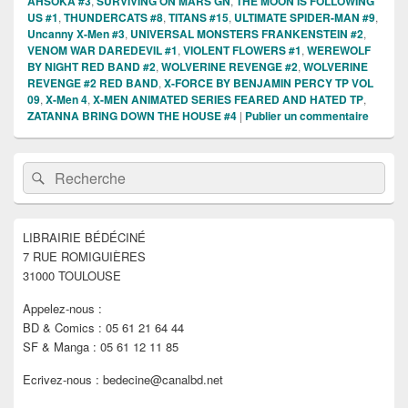
AHSOKA #3
,
SURVIVING ON MARS GN
,
THE MOON IS FOLLOWING
US #1
,
THUNDERCATS #8
,
TITANS #15
,
ULTIMATE SPIDER-MAN #9
,
Uncanny X-Men #3
,
UNIVERSAL MONSTERS FRANKENSTEIN #2
,
VENOM WAR DAREDEVIL #1
,
VIOLENT FLOWERS #1
,
WEREWOLF
BY NIGHT RED BAND #2
,
WOLVERINE REVENGE #2
,
WOLVERINE
REVENGE #2 RED BAND
,
X-FORCE BY BENJAMIN PERCY TP VOL
09
,
X-Men 4
,
X-MEN ANIMATED SERIES FEARED AND HATED TP
,
ZATANNA BRING DOWN THE HOUSE #4
|
Publier un commentaire
Zone
Recherche :
Rechercher
principale
de
widget
pour
LIBRAIRIE BÉDÉCINÉ
la
7 RUE ROMIGUIÈRES
barre
latérale
31000 TOULOUSE
Appelez-nous :
BD & Comics : 05 61 21 64 44
SF & Manga : 05 61 12 11 85
Ecrivez-nous : bedecine@canalbd.net