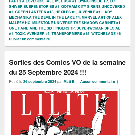
PARTS A LOVESICK TALE #1
,
DUSK #1
,
DYING INSIDE TP
,
EC
SHIVER SUSPENSTORIES #1
,
GOTHAM CITY SIRENS UNCOVERED
#1
,
GREEN LANTERN #18
,
HEXILES #1
,
JUVENILE #1
,
LADY
MECHANIKA THE DEVIL IN THE LAKE #4
,
MARVEL ART OF ALEX
MALEEV HC
,
MILESTONE UNIVERSE THE SHADOW CABINET #1
,
ONE HAND AND THE SIX FINGERS TP
,
SUPERWOMAN SPECIAL
#1
,
TOXIC AVENGER #3
,
TRANSFORMERS #15
,
WITCHBLADE #6
|
Publier un commentaire
Sorties des Comics VO de la semaine
du 25 Septembre 2024 !!!
Posté le
26 septembre 2024
par
Matt B
—
Aucun commentaire ↓