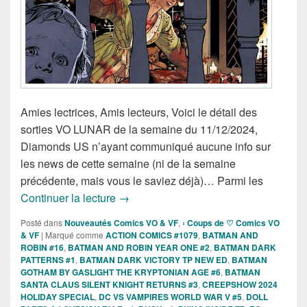
Amies lectrices, Amis lecteurs, Voici le détail des
sorties VO LUNAR de la semaine du 11/12/2024,
Diamonds US n’ayant communiqué aucune info sur
les news de cette semaine (ni de la semaine
précédente, mais vous le saviez déjà)… Parmi les
Sorties partielles LUNAR des comics 
Continuer la lecture
→
Posté dans
Nouveautés Comics VO & VF
,
› Coups de ♡ Comics VO
& VF
|
Marqué comme
ACTION COMICS #1079
,
BATMAN AND
ROBIN #16
,
BATMAN AND ROBIN YEAR ONE #2
,
BATMAN DARK
PATTERNS #1
,
BATMAN DARK VICTORY TP NEW ED
,
BATMAN
GOTHAM BY GASLIGHT THE KRYPTONIAN AGE #6
,
BATMAN
SANTA CLAUS SILENT KNIGHT RETURNS #3
,
CREEPSHOW 2024
HOLIDAY SPECIAL
,
DC VS VAMPIRES WORLD WAR V #5
,
DOLL