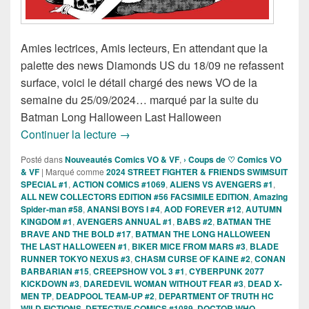
Amies lectrices, Amis lecteurs, En attendant que la
palette des news Diamonds US du 18/09 ne refassent
surface, voici le détail chargé des news VO de la
semaine du 25/09/2024… marqué par la suite du
Batman Long Halloween Last Halloween
Sorties des Comics VO de la semaine 
Continuer la lecture
→
Posté dans
Nouveautés Comics VO & VF
,
› Coups de ♡ Comics VO
& VF
|
Marqué comme
2024 STREET FIGHTER & FRIENDS SWIMSUIT
SPECIAL #1
,
ACTION COMICS #1069
,
ALIENS VS AVENGERS #1
,
ALL NEW COLLECTORS EDITION #56 FACSIMILE EDITION
,
Amazing
Spider-man #58
,
ANANSI BOYS I #4
,
AOD FOREVER #12
,
AUTUMN
KINGDOM #1
,
AVENGERS ANNUAL #1
,
BABS #2
,
BATMAN THE
BRAVE AND THE BOLD #17
,
BATMAN THE LONG HALLOWEEN
THE LAST HALLOWEEN #1
,
BIKER MICE FROM MARS #3
,
BLADE
RUNNER TOKYO NEXUS #3
,
CHASM CURSE OF KAINE #2
,
CONAN
BARBARIAN #15
,
CREEPSHOW VOL 3 #1
,
CYBERPUNK 2077
KICKDOWN #3
,
DAREDEVIL WOMAN WITHOUT FEAR #3
,
DEAD X-
MEN TP
,
DEADPOOL TEAM-UP #2
,
DEPARTMENT OF TRUTH HC
WILD FICTIONS
,
DETECTIVE COMICS #1089
,
DOCTOR WHO