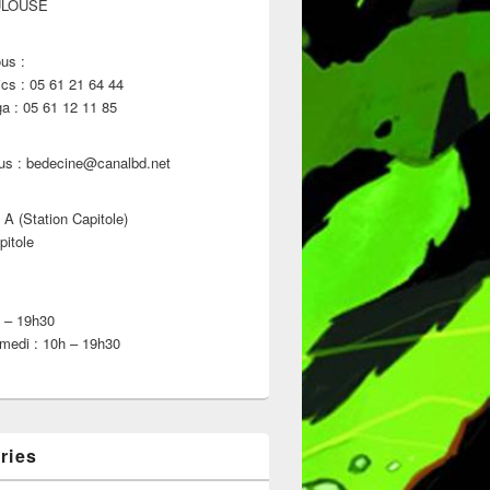
ULOUSE
us :
s : 05 61 21 64 44
 : 05 61 12 11 85
us : bedecine@canalbd.net
 A (Station Capitole)
pitole
h – 19h30
medi : 10h – 19h30
ries