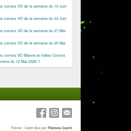
des comics VO de la semaine du 10 Juin
des comics VO de la semaine du 03 Juin
des comics VO de la semaine du 27 Mai
des comics VO de la semaine du 20 Mai
des comics VO Marvel et Indies Comics
maine du 13 Mai 2026 !!
Thème : Catch Box par
Thèmes Catch