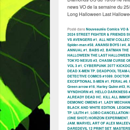
news VO de la semaine du 25
Long Halloween Last Hallow
Posté dans
Nouveautés Comics VO &
2024 STREET FIGHTER & FRIENDS S
VS AVENGERS #1
,
ALL NEW COLLECT
Spider-man #58
,
ANANSI BOYS I #4
,
A
ANNUAL #1
,
BABS #2
,
BATMAN THE 
HALLOWEEN THE LAST HALLOWEEN
TOKYO NEXUS #3
,
CHASM CURSE OF
VOL 3 #1
,
CYBERPUNK 2077 KICKD
DEAD X-MEN TP
,
DEADPOOL TEAM-U
DETECTIVE COMICS #1089
,
DOCTOR 
EXCEPTIONAL X-MEN #1
,
FERAL #6
,
Green arrow #16
,
Harley Quinn #43
,
H
WYNDHORN #5
,
HELLO DARKNESS 
ALREADY DEAD HC
,
KILL ALL IMMO
DEMONIC OMENS #1
,
LADY MECHANI
BLACK AND WHITE EDITION
,
LEGION
TP
,
LILITH #1
,
LOBO CANCELLATION 
(ONE SHOT) HORIZON EXPERIMENT
,
JAM
,
MARVEL ART OF ALEX MALEE
DAREDEVIL 12 PRINT SET
,
MASTERS