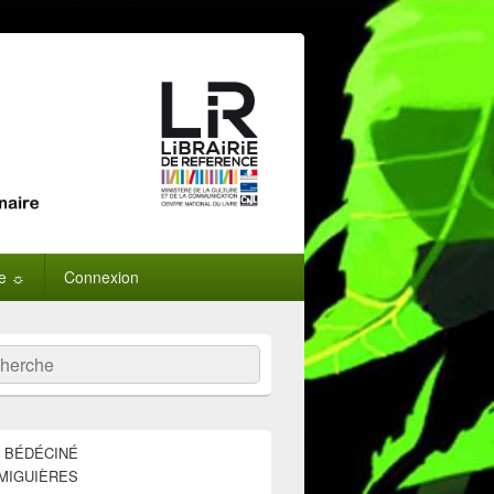
ne ☼
Connexion
:
ercher
E BÉDÉCINÉ
MIGUIÈRES