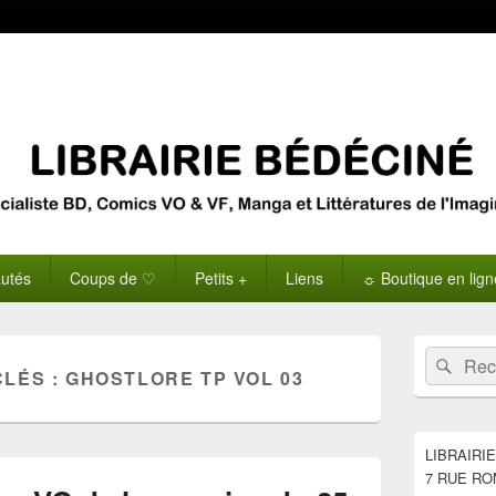
utés
Coups de ♡
Petits +
Liens
☼ Boutique en lig
Zone
Recherche 
Rech
principale
CLÉS :
GHOSTLORE TP VOL 03
de
widget
pour
la
LIBRAIRI
barre
7 RUE RO
latérale