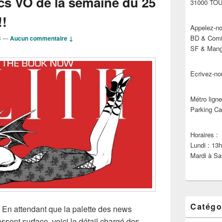
cs VO de la semaine du 25
31000 TO
!!
Appelez-no
BD & Comic
B
—
Aucun commentaire ↓
SF & Manga
Ecrivez-no
Métro ligne
Parking Ca
Horaires :
Lundi : 13
Mardi à Sa
Catégo
, En attendant que la palette des news
sent surface, voici le détail chargé des