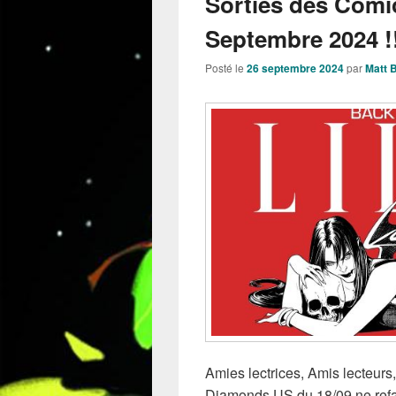
Sorties des Comi
Septembre 2024 !
Posté le
26 septembre 2024
par
Matt 
Amies lectrices, Amis lecteurs
Diamonds US du 18/09 ne refas