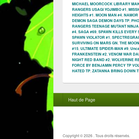
MICHAEL MOORCOCK LIBRARY MAK
RANGERS USAGI YOJIMBO #1
,
MISS
HEIGHTS #1
,
MOON MAN #4
,
NAMOR 
DEMON SAGA DEMON DAYS TP
,
PHO
RANGERS TEENAGE MUTANT NINJA 
#4
,
SAGA #69
,
SPAWN KILLS EVERY 
SPAWN VIOLATOR #1
,
SPECTREGRAP
SURVIVING ON MARS GN
,
THE MOON 
#15
,
ULTIMATE SPIDER-MAN #9
,
Unca
FRANKENSTEIN #2
,
VENOM WAR DAR
NIGHT RED BAND #2
,
WOLVERINE R
FORCE BY BENJAMIN PERCY TP VOL
HATED TP
,
ZATANNA BRING DOWN T
Menu
Haut de Page
du
pied
de
page
Copyright © 2026
. Tous droits réservés.