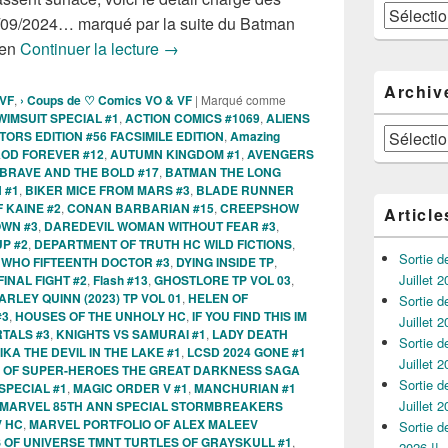
Catégories
/09/2024… marqué par la suite du Batman
Sorties des Comics VO de la semaine du
een
Continuer la lecture
→
Archiv
 VF
,
› Coups de ♡ Comics VO & VF
|
Marqué comme
WIMSUIT SPECIAL #1
,
ACTION COMICS #1069
,
ALIENS
Archives
ORS EDITION #56 FACSIMILE EDITION
,
Amazing
OD FOREVER #12
,
AUTUMN KINGDOM #1
,
AVENGERS
BRAVE AND THE BOLD #17
,
BATMAN THE LONG
 #1
,
BIKER MICE FROM MARS #3
,
BLADE RUNNER
 KAINE #2
,
CONAN BARBARIAN #15
,
CREEPSHOW
Article
OWN #3
,
DAREDEVIL WOMAN WITHOUT FEAR #3
,
P #2
,
DEPARTMENT OF TRUTH HC WILD FICTIONS
,
Sortie 
WHO FIFTEENTH DOCTOR #3
,
DYING INSIDE TP
,
Juillet 2
FINAL FIGHT #2
,
Flash #13
,
GHOSTLORE TP VOL 03
,
ARLEY QUINN (2023) TP VOL 01
,
HELEN OF
Sortie 
#3
,
HOUSES OF THE UNHOLY HC
,
IF YOU FIND THIS IM
Juillet 2
RTALS #3
,
KNIGHTS VS SAMURAI #1
,
LADY DEATH
Sortie 
KA THE DEVIL IN THE LAKE #1
,
LCSD 2024 GONE #1
Juillet 2
 OF SUPER-HEROES THE GREAT DARKNESS SAGA
Sortie 
SPECIAL #1
,
MAGIC ORDER V #1
,
MANCHURIAN #1
Juillet 2
MARVEL 85TH ANN SPECIAL STORMBREAKERS
V HC
,
MARVEL PORTFOLIO OF ALEX MALEEV
Sortie 
 OF UNIVERSE TMNT TURTLES OF GRAYSKULL #1
,
2026 !!