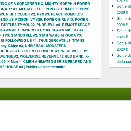
ING OF A SORCERER HC
,
MIGHTY MORPHIN POWER
Sortie 
IONARY #1
,
MLP MY LITTLE PONY STORM OF ZEPHYR
2026 !!
#3
,
NIGHT CLUB II #2
,
NYX #3
,
PEACH MOMOKOS
Sortie 
ENIX #3
,
POISON IVY #25
,
POWER GIRL #13
,
POWER
2026 !!
TURTLES TP VOL 02
,
PURR EVIL #6
,
REMOTE SPACE
SPAWN #3
,
SPAWN MISERY #3
,
SPAWN MISERY #4
,
Sortie 
H #3
,
STANDSTILL #2
,
STAR WARS AHSOKA #3
,
2026 !!
IS FOLLOWING US #1
,
THUNDERCATS #8
,
TITANS
Sortie 
nny X-Men #3
,
UNIVERSAL MONSTERS
2026 !!
EDEVIL #1
,
VIOLENT FLOWERS #1
,
WEREWOLF BY
Sortie 
EVENGE #2
,
WOLVERINE REVENGE #2 RED BAND
,
X-
de la se
 09
,
X-Men 4
,
X-MEN ANIMATED SERIES FEARED AND
HE HOUSE #4
|
Publier un commentaire