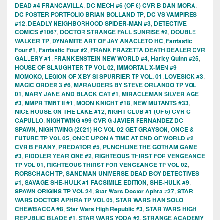
DEAD #4 FRANCAVILLA
,
DC MECH #6 (OF 6) CVR B DAN MORA
,
DC POSTER PORTFOLIO BRIAN BOLLAND TP
,
DC VS VAMPIRES
#12
,
DEADLY NEIGHBORHOOD SPIDER-MAN #3
,
DETECTIVE
COMICS #1067
,
DOCTOR STRANGE FALL SUNRISE #2
,
DOUBLE
WALKER TP
,
DYNAMITE ART OF JAY ANACLETO HC
,
Fantastic
Four #1
,
Fantastic Four #2
,
FRANK FRAZETTA DEATH DEALER CVR
GALLERY #1
,
FRANKENSTEIN NEW WORLD #4
,
Harley Quinn #25
,
HOUSE OF SLAUGHTER TP VOL 02
,
IMMORTAL X-MEN #9
MOMOKO
,
LEGION OF X BY SI SPURRIER TP VOL. 01
,
LOVESICK #3
,
MAGIC ORDER 3 #6
,
MARAUDERS BY STEVE ORLANDO TP VOL
01
,
MARY JANE AND BLACK CAT #1
,
MIRACLEMAN SILVER AGE
#3
,
MMPR TMNT II #1
,
MOON KNIGHT #18
,
NEW MUTANTS #33
,
NICE HOUSE ON THE LAKE #12
,
NIGHT CLUB #1 (OF 6) CVR C
CAPULLO
,
NIGHTWING #99 CVR G JAVIER FERNANDEZ DC
SPAWN
,
NIGHTWING (2021) HC VOL 02 GET GRAYSON
,
ONCE &
FUTURE TP VOL 05
,
ONCE UPON A TIME AT END OF WORLD #2
CVR B FRANY
,
PREDATOR #5
,
PUNCHLINE THE GOTHAM GAME
#3
,
RIDDLER YEAR ONE #2
,
RIGHTEOUS THIRST FOR VENGEANCE
TP VOL 01
,
RIGHTEOUS THIRST FOR VENGEANCE TP VOL 02
,
RORSCHACH TP
,
SANDMAN UNIVERSE DEAD BOY DETECTIVES
#1
,
SAVAGE SHE-HULK #1 FACSIMILE EDITION
,
SHE-HULK #9
,
SPAWN ORIGINS TP VOL 24
,
Star Wars Doctor Aphra #27
,
STAR
WARS DOCTOR APHRA TP VOL 05
,
STAR WARS HAN SOLO
CHEWBACCA #8
,
Star Wars High Republic #3
,
STAR WARS HIGH
REPUBLIC BLADE #1
,
STAR WARS YODA #2
,
STRANGE ACADEMY