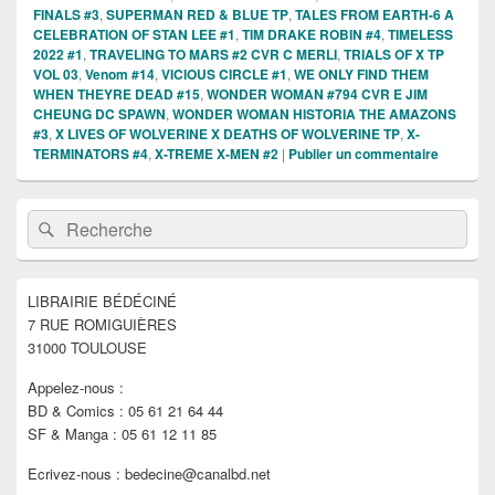
FINALS #3
,
SUPERMAN RED & BLUE TP
,
TALES FROM EARTH-6 A
CELEBRATION OF STAN LEE #1
,
TIM DRAKE ROBIN #4
,
TIMELESS
2022 #1
,
TRAVELING TO MARS #2 CVR C MERLI
,
TRIALS OF X TP
VOL 03
,
Venom #14
,
VICIOUS CIRCLE #1
,
WE ONLY FIND THEM
WHEN THEYRE DEAD #15
,
WONDER WOMAN #794 CVR E JIM
CHEUNG DC SPAWN
,
WONDER WOMAN HISTORIA THE AMAZONS
#3
,
X LIVES OF WOLVERINE X DEATHS OF WOLVERINE TP
,
X-
TERMINATORS #4
,
X-TREME X-MEN #2
|
Publier un commentaire
Zone
Recherche :
Rechercher
principale
de
widget
pour
LIBRAIRIE BÉDÉCINÉ
la
7 RUE ROMIGUIÈRES
barre
latérale
31000 TOULOUSE
Appelez-nous :
BD & Comics : 05 61 21 64 44
SF & Manga : 05 61 12 11 85
Ecrivez-nous : bedecine@canalbd.net