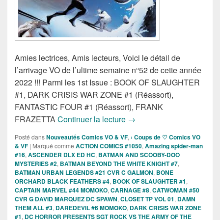
Amies lectrices, Amis lecteurs, Voici le détail de
l’arrivage VO de l’ultime semaine n°52 de cette année
2022 !!! Parmi les 1st Issue : BOOK OF SLAUGHTER
#1, DARK CRISIS WAR ZONE #1 (Réassort),
FANTASTIC FOUR #1 (Réassort), FRANK
Sorties des Comics VO de 
FRAZETTA
Continuer la lecture
→
Posté dans
Nouveautés Comics VO & VF
,
› Coups de ♡ Comics VO
& VF
|
Marqué comme
ACTION COMICS #1050
,
Amazing spider-man
#16
,
ASCENDER DLX ED HC
,
BATMAN AND SCOOBY-DOO
MYSTERIES #2
,
BATMAN BEYOND THE WHITE KNIGHT #7
,
BATMAN URBAN LEGENDS #21 CVR C GALMON
,
BONE
ORCHARD BLACK FEATHERS #4
,
BOOK OF SLAUGHTER #1
,
CAPTAIN MARVEL #44 MOMOKO
,
CARNAGE #8
,
CATWOMAN #50
CVR G DAVID MARQUEZ DC SPAWN
,
CLOSET TP VOL 01
,
DAMN
THEM ALL #3
,
DAREDEVIL #6 MOMOKO
,
DARK CRISIS WAR ZONE
#1
,
DC HORROR PRESENTS SGT ROCK VS THE ARMY OF THE