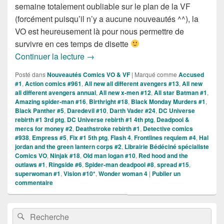
semaine totalement oubliable sur le plan de la VF
(forcément puisqu’il n’y a aucune nouveautés ^^), la
VO est heureusement là pour nous permettre de
survivre en ces temps de disette
Sorties des Comics VO de la semaine 
Continuer la lecture
→
Posté dans
Nouveautés Comics VO & VF
|
Marqué comme
Accused
#1
,
Action comics #961
,
All new all different avengers #13
,
All new
all different avengers annual
,
All new x-men #12
,
All star Batman #1
,
Amazing spider-man #16
,
Birthright #18
,
Black Monday Murders #1
,
Black Panther #5
,
Daredevil #10
,
Darth Vader #24
,
DC Universe
rebirth #1 3rd ptg
,
DC Universe rebirth #1 4th ptg
,
Deadpool &
mercs for money #2
,
Deathstroke rebirth #1
,
Detective comics
#938
,
Empress #5
,
Fix #1 5th ptg
,
Flash 4
,
Frontlines requiem #4
,
Hal
jordan and the green lantern corps #2
,
Librairie Bédéciné spécialiste
Comics VO
,
Ninjak #18
,
Old man logan #10
,
Red hood and the
outlaws #1
,
Ringside #6
,
Spider-man deadpool #8
,
spread #15
,
superwoman #1
,
Vision #10*
,
Wonder woman 4
|
Publier un
commentaire
Zone
Recherche :
Rechercher
principale