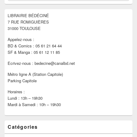
de
widget
pour
LIBRAIRIE BÉDÉCINÉ
la
7 RUE ROMIGUIÈRES
barre
latérale
31000 TOULOUSE
Appelez-nous :
BD & Comics : 05 61 21 64 44
SF & Manga : 05 61 12 11 85
Ecrivez-nous : bedecine@canalbd.net
Métro ligne A (Station Capitole)
Parking Capitole
Horaires :
Lundi : 13h – 19h30
Mardi à Samedi : 10h – 19h30
Catégories