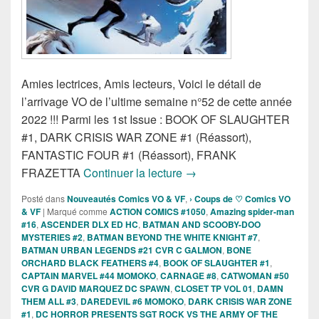
Amies lectrices, Amis lecteurs, Voici le détail de
l’arrivage VO de l’ultime semaine n°52 de cette année
2022 !!! Parmi les 1st Issue : BOOK OF SLAUGHTER
#1, DARK CRISIS WAR ZONE #1 (Réassort),
FANTASTIC FOUR #1 (Réassort), FRANK
Sorties des Comics VO de 
FRAZETTA
Continuer la lecture
→
Posté dans
Nouveautés Comics VO & VF
,
› Coups de ♡ Comics VO
& VF
|
Marqué comme
ACTION COMICS #1050
,
Amazing spider-man
#16
,
ASCENDER DLX ED HC
,
BATMAN AND SCOOBY-DOO
MYSTERIES #2
,
BATMAN BEYOND THE WHITE KNIGHT #7
,
BATMAN URBAN LEGENDS #21 CVR C GALMON
,
BONE
ORCHARD BLACK FEATHERS #4
,
BOOK OF SLAUGHTER #1
,
CAPTAIN MARVEL #44 MOMOKO
,
CARNAGE #8
,
CATWOMAN #50
CVR G DAVID MARQUEZ DC SPAWN
,
CLOSET TP VOL 01
,
DAMN
THEM ALL #3
,
DAREDEVIL #6 MOMOKO
,
DARK CRISIS WAR ZONE
#1
,
DC HORROR PRESENTS SGT ROCK VS THE ARMY OF THE