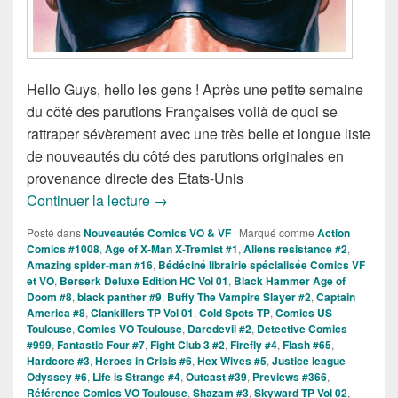
Hello Guys, hello les gens ! Après une petite semaine
du côté des parutions Françaises voilà de quoi se
rattraper sévèrement avec une très belle et longue liste
de nouveautés du côté des parutions originales en
provenance directe des Etats-Unis
Sorties des Comics VO de la Semaine d
Continuer la lecture
→
Posté dans
Nouveautés Comics VO & VF
|
Marqué comme
Action
Comics #1008
,
Age of X-Man X-Tremist #1
,
Aliens resistance #2
,
Amazing spider-man #16
,
Bédéciné librairie spécialisée Comics VF
et VO
,
Berserk Deluxe Edition HC Vol 01
,
Black Hammer Age of
Doom #8
,
black panther #9
,
Buffy The Vampire Slayer #2
,
Captain
America #8
,
Clankillers TP Vol 01
,
Cold Spots TP
,
Comics US
Toulouse
,
Comics VO Toulouse
,
Daredevil #2
,
Detective Comics
#999
,
Fantastic Four #7
,
Fight Club 3 #2
,
Firefly #4
,
Flash #65
,
Hardcore #3
,
Heroes in Crisis #6
,
Hex Wives #5
,
Justice league
Odyssey #6
,
Life is Strange #4
,
Outcast #39
,
Previews #366
,
Référence Comics VO Toulouse
,
Shazam #3
,
Skyward TP Vol 02
,