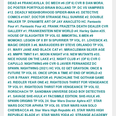
DEAD #4 FRANCAVILLA
,
DC MECH #6 (OF 6) CVR B DAN MORA
,
DC POSTER PORTFOLIO BRIAN BOLLAND TP
,
DC VS VAMPIRES
#12
,
DEADLY NEIGHBORHOOD SPIDER-MAN #3
,
DETECTIVE
COMICS #1067
,
DOCTOR STRANGE FALL SUNRISE #2
,
DOUBLE
WALKER TP
,
DYNAMITE ART OF JAY ANACLETO HC
,
Fantastic
Four #1
,
Fantastic Four #2
,
FRANK FRAZETTA DEATH DEALER CVR
GALLERY #1
,
FRANKENSTEIN NEW WORLD #4
,
Harley Quinn #25
,
HOUSE OF SLAUGHTER TP VOL 02
,
IMMORTAL X-MEN #9
MOMOKO
,
LEGION OF X BY SI SPURRIER TP VOL. 01
,
LOVESICK #3
,
MAGIC ORDER 3 #6
,
MARAUDERS BY STEVE ORLANDO TP VOL
01
,
MARY JANE AND BLACK CAT #1
,
MIRACLEMAN SILVER AGE
#3
,
MMPR TMNT II #1
,
MOON KNIGHT #18
,
NEW MUTANTS #33
,
NICE HOUSE ON THE LAKE #12
,
NIGHT CLUB #1 (OF 6) CVR C
CAPULLO
,
NIGHTWING #99 CVR G JAVIER FERNANDEZ DC
SPAWN
,
NIGHTWING (2021) HC VOL 02 GET GRAYSON
,
ONCE &
FUTURE TP VOL 05
,
ONCE UPON A TIME AT END OF WORLD #2
CVR B FRANY
,
PREDATOR #5
,
PUNCHLINE THE GOTHAM GAME
#3
,
RIDDLER YEAR ONE #2
,
RIGHTEOUS THIRST FOR VENGEANCE
TP VOL 01
,
RIGHTEOUS THIRST FOR VENGEANCE TP VOL 02
,
RORSCHACH TP
,
SANDMAN UNIVERSE DEAD BOY DETECTIVES
#1
,
SAVAGE SHE-HULK #1 FACSIMILE EDITION
,
SHE-HULK #9
,
SPAWN ORIGINS TP VOL 24
,
Star Wars Doctor Aphra #27
,
STAR
WARS DOCTOR APHRA TP VOL 05
,
STAR WARS HAN SOLO
CHEWBACCA #8
,
Star Wars High Republic #3
,
STAR WARS HIGH
REPUBLIC BLADE #1
,
STAR WARS YODA #2
,
STRANGE ACADEMY