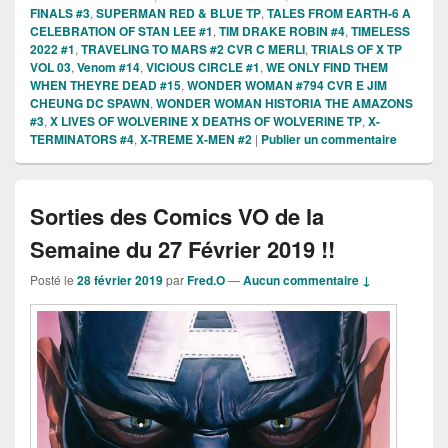
FINALS #3
,
SUPERMAN RED & BLUE TP
,
TALES FROM EARTH-6 A
CELEBRATION OF STAN LEE #1
,
TIM DRAKE ROBIN #4
,
TIMELESS
2022 #1
,
TRAVELING TO MARS #2 CVR C MERLI
,
TRIALS OF X TP
VOL 03
,
Venom #14
,
VICIOUS CIRCLE #1
,
WE ONLY FIND THEM
WHEN THEYRE DEAD #15
,
WONDER WOMAN #794 CVR E JIM
CHEUNG DC SPAWN
,
WONDER WOMAN HISTORIA THE AMAZONS
#3
,
X LIVES OF WOLVERINE X DEATHS OF WOLVERINE TP
,
X-
TERMINATORS #4
,
X-TREME X-MEN #2
|
Publier un commentaire
Sorties des Comics VO de la
Semaine du 27 Février 2019 !!
Posté le
28 février 2019
par
Fred.O
—
Aucun commentaire ↓