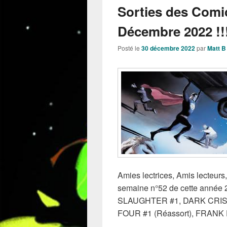
Sorties des Comi
Décembre 2022 !!
Posté le
30 décembre 2022
par
Matt B
Amies lectrices, Amis lecteurs, 
semaine n°52 de cette année 2
SLAUGHTER #1, DARK CRISI
FOUR #1 (Réassort), FRAN