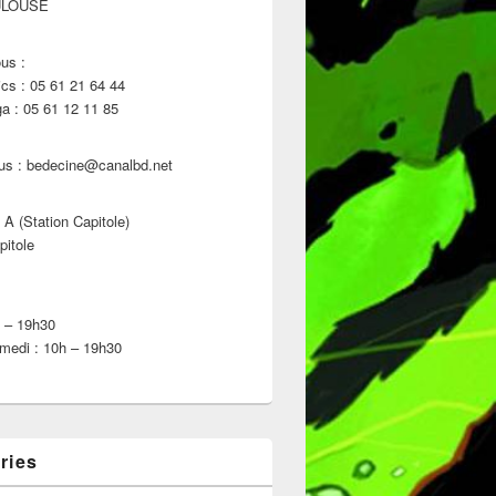
ULOUSE
us :
s : 05 61 21 64 44
 : 05 61 12 11 85
us : bedecine@canalbd.net
 A (Station Capitole)
pitole
h – 19h30
medi : 10h – 19h30
ries
emaine du 28 Décembre 2022 !!!