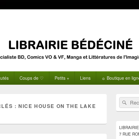
utés
Coups de ♡
Petits +
Liens
☼ Boutique en lig
Zone
Recherche 
Rech
principale
CLÉS :
NICE HOUSE ON THE LAKE
de
widget
pour
la
LIBRAIRI
barre
7 RUE RO
latérale