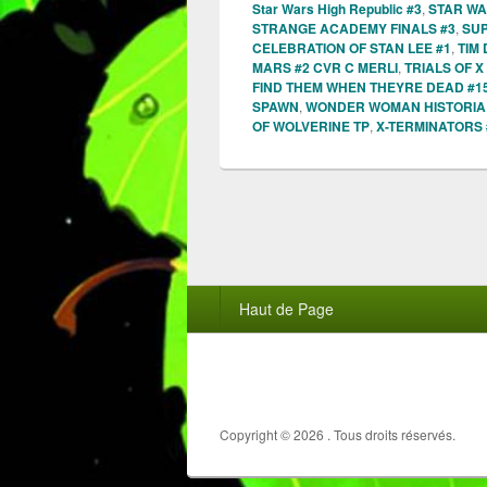
Star Wars High Republic #3
,
STAR WA
STRANGE ACADEMY FINALS #3
,
SUP
CELEBRATION OF STAN LEE #1
,
TIM
MARS #2 CVR C MERLI
,
TRIALS OF X
FIND THEM WHEN THEYRE DEAD #1
SPAWN
,
WONDER WOMAN HISTORIA
OF WOLVERINE TP
,
X-TERMINATORS 
Menu
Haut de Page
du
pied
de
page
Copyright © 2026
. Tous droits réservés.