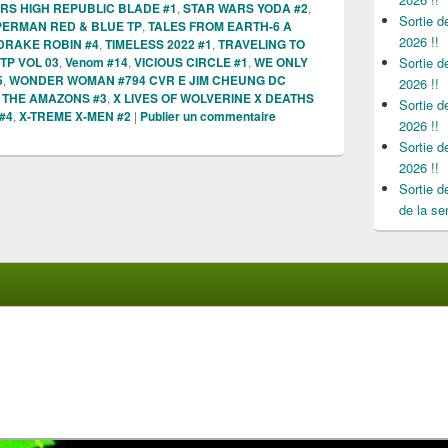
RS HIGH REPUBLIC BLADE #1
,
STAR WARS YODA #2
,
Sortie 
ERMAN RED & BLUE TP
,
TALES FROM EARTH-6 A
2026 !!
 DRAKE ROBIN #4
,
TIMELESS 2022 #1
,
TRAVELING TO
 TP VOL 03
,
Venom #14
,
VICIOUS CIRCLE #1
,
WE ONLY
Sortie 
5
,
WONDER WOMAN #794 CVR E JIM CHEUNG DC
2026 !!
 THE AMAZONS #3
,
X LIVES OF WOLVERINE X DEATHS
Sortie 
#4
,
X-TREME X-MEN #2
|
Publier un commentaire
2026 !!
Sortie 
2026 !!
Sortie 
de la se