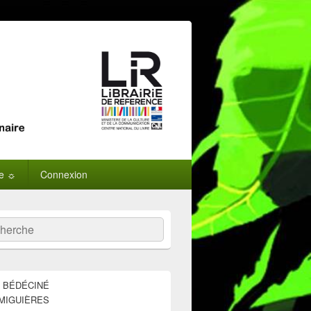
ne ☼
Connexion
:
ercher
E BÉDÉCINÉ
MIGUIÈRES