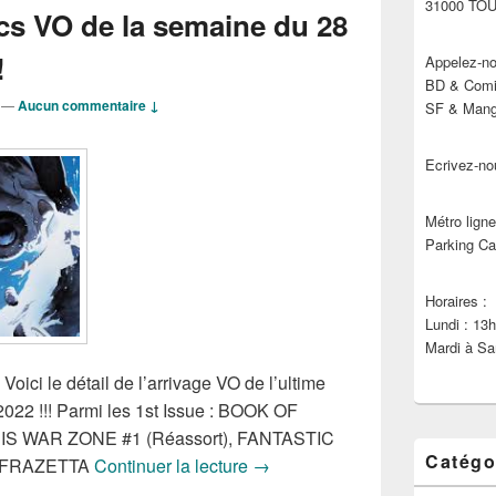
31000 TO
cs VO de la semaine du 28
!
Appelez-no
BD & Comic
—
Aucun commentaire ↓
SF & Manga
Ecrivez-no
Métro ligne
Parking Ca
Horaires :
Lundi : 13
Mardi à Sa
Voici le détail de l’arrivage VO de l’ultime
022 !!! Parmi les 1st Issue : BOOK OF
S WAR ZONE #1 (Réassort), FANTASTIC
Catégo
Sorties des Comics VO de la s
K FRAZETTA
Continuer la lecture
→