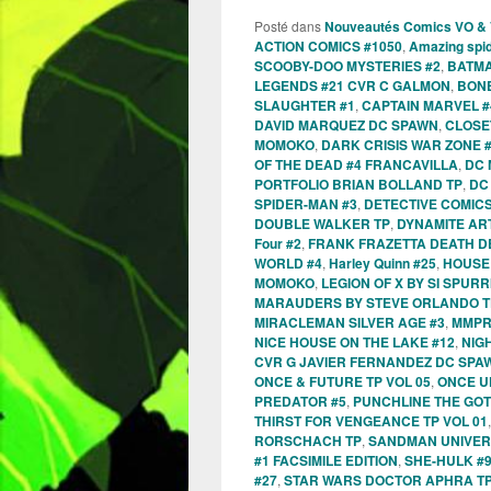
Posté dans
Nouveautés Comics VO &
ACTION COMICS #1050
,
Amazing spi
SCOOBY-DOO MYSTERIES #2
,
BATMA
LEGENDS #21 CVR C GALMON
,
BONE
SLAUGHTER #1
,
CAPTAIN MARVEL 
DAVID MARQUEZ DC SPAWN
,
CLOSET
MOMOKO
,
DARK CRISIS WAR ZONE 
OF THE DEAD #4 FRANCAVILLA
,
DC 
PORTFOLIO BRIAN BOLLAND TP
,
DC
SPIDER-MAN #3
,
DETECTIVE COMICS
DOUBLE WALKER TP
,
DYNAMITE AR
Four #2
,
FRANK FRAZETTA DEATH D
WORLD #4
,
Harley Quinn #25
,
HOUSE 
MOMOKO
,
LEGION OF X BY SI SPURR
MARAUDERS BY STEVE ORLANDO TP
MIRACLEMAN SILVER AGE #3
,
MMPR 
NICE HOUSE ON THE LAKE #12
,
NIG
CVR G JAVIER FERNANDEZ DC SPA
ONCE & FUTURE TP VOL 05
,
ONCE U
PREDATOR #5
,
PUNCHLINE THE GO
THIRST FOR VENGEANCE TP VOL 01
RORSCHACH TP
,
SANDMAN UNIVERS
#1 FACSIMILE EDITION
,
SHE-HULK #
#27
,
STAR WARS DOCTOR APHRA TP