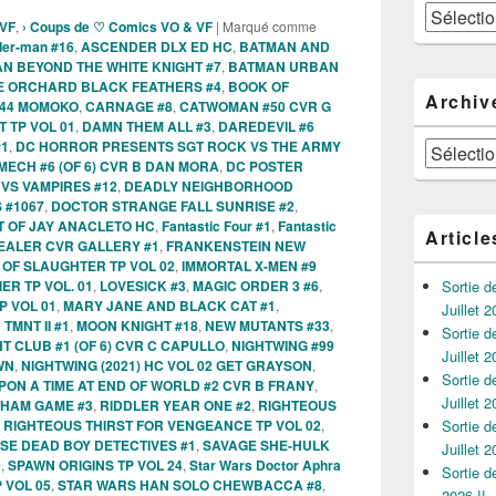
Catégories
 VF
,
› Coups de ♡ Comics VO & VF
|
Marqué comme
der-man #16
,
ASCENDER DLX ED HC
,
BATMAN AND
N BEYOND THE WHITE KNIGHT #7
,
BATMAN URBAN
 ORCHARD BLACK FEATHERS #4
,
BOOK OF
Archiv
#44 MOMOKO
,
CARNAGE #8
,
CATWOMAN #50 CVR G
 TP VOL 01
,
DAMN THEM ALL #3
,
DAREDEVIL #6
#1
,
DC HORROR PRESENTS SGT ROCK VS THE ARMY
Archives
MECH #6 (OF 6) CVR B DAN MORA
,
DC POSTER
 VS VAMPIRES #12
,
DEADLY NEIGHBORHOOD
 #1067
,
DOCTOR STRANGE FALL SUNRISE #2
,
T OF JAY ANACLETO HC
,
Fantastic Four #1
,
Fantastic
Article
EALER CVR GALLERY #1
,
FRANKENSTEIN NEW
OF SLAUGHTER TP VOL 02
,
IMMORTAL X-MEN #9
IER TP VOL. 01
,
LOVESICK #3
,
MAGIC ORDER 3 #6
,
Sortie 
 VOL 01
,
MARY JANE AND BLACK CAT #1
,
Juillet 2
TMNT II #1
,
MOON KNIGHT #18
,
NEW MUTANTS #33
,
Sortie 
HT CLUB #1 (OF 6) CVR C CAPULLO
,
NIGHTWING #99
Juillet 2
WN
,
NIGHTWING (2021) HC VOL 02 GET GRAYSON
,
Sortie 
PON A TIME AT END OF WORLD #2 CVR B FRANY
,
Juillet 2
THAM GAME #3
,
RIDDLER YEAR ONE #2
,
RIGHTEOUS
,
RIGHTEOUS THIRST FOR VENGEANCE TP VOL 02
,
Sortie 
E DEAD BOY DETECTIVES #1
,
SAVAGE SHE-HULK
Juillet 2
9
,
SPAWN ORIGINS TP VOL 24
,
Star Wars Doctor Aphra
Sortie 
 VOL 05
,
STAR WARS HAN SOLO CHEWBACCA #8
,
2026 !!