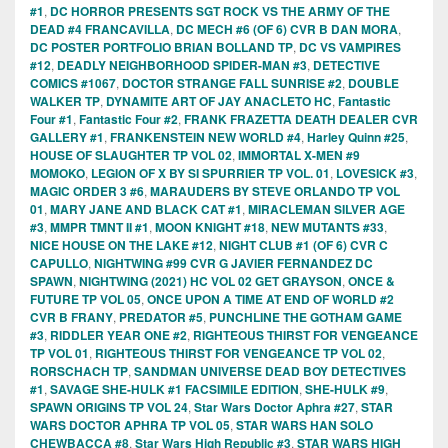
#1
,
DC HORROR PRESENTS SGT ROCK VS THE ARMY OF THE
DEAD #4 FRANCAVILLA
,
DC MECH #6 (OF 6) CVR B DAN MORA
,
DC POSTER PORTFOLIO BRIAN BOLLAND TP
,
DC VS VAMPIRES
#12
,
DEADLY NEIGHBORHOOD SPIDER-MAN #3
,
DETECTIVE
COMICS #1067
,
DOCTOR STRANGE FALL SUNRISE #2
,
DOUBLE
WALKER TP
,
DYNAMITE ART OF JAY ANACLETO HC
,
Fantastic
Four #1
,
Fantastic Four #2
,
FRANK FRAZETTA DEATH DEALER CVR
GALLERY #1
,
FRANKENSTEIN NEW WORLD #4
,
Harley Quinn #25
,
HOUSE OF SLAUGHTER TP VOL 02
,
IMMORTAL X-MEN #9
MOMOKO
,
LEGION OF X BY SI SPURRIER TP VOL. 01
,
LOVESICK #3
,
MAGIC ORDER 3 #6
,
MARAUDERS BY STEVE ORLANDO TP VOL
01
,
MARY JANE AND BLACK CAT #1
,
MIRACLEMAN SILVER AGE
#3
,
MMPR TMNT II #1
,
MOON KNIGHT #18
,
NEW MUTANTS #33
,
NICE HOUSE ON THE LAKE #12
,
NIGHT CLUB #1 (OF 6) CVR C
CAPULLO
,
NIGHTWING #99 CVR G JAVIER FERNANDEZ DC
SPAWN
,
NIGHTWING (2021) HC VOL 02 GET GRAYSON
,
ONCE &
FUTURE TP VOL 05
,
ONCE UPON A TIME AT END OF WORLD #2
CVR B FRANY
,
PREDATOR #5
,
PUNCHLINE THE GOTHAM GAME
#3
,
RIDDLER YEAR ONE #2
,
RIGHTEOUS THIRST FOR VENGEANCE
TP VOL 01
,
RIGHTEOUS THIRST FOR VENGEANCE TP VOL 02
,
RORSCHACH TP
,
SANDMAN UNIVERSE DEAD BOY DETECTIVES
#1
,
SAVAGE SHE-HULK #1 FACSIMILE EDITION
,
SHE-HULK #9
,
SPAWN ORIGINS TP VOL 24
,
Star Wars Doctor Aphra #27
,
STAR
WARS DOCTOR APHRA TP VOL 05
,
STAR WARS HAN SOLO
CHEWBACCA #8
,
Star Wars High Republic #3
,
STAR WARS HIGH