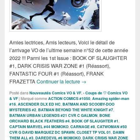
Amies lectrices, Amis lecteurs, Voici le détail de
l’arrivage VO de l’ultime semaine n°52 de cette année
2022 !!! Parmi les 1st Issue : BOOK OF SLAUGHTER
#1, DARK CRISIS WAR ZONE #1 (Réassort),
FANTASTIC FOUR #1 (Réassort), FRANK
Sorties des Comics VO de 
FRAZETTA
Continuer la lecture
→
Posté dans
Nouveautés Comics VO & VF
,
› Coups de ♡ Comics VO
& VF
|
Marqué comme
ACTION COMICS #1050
,
Amazing spider-man
#16
,
ASCENDER DLX ED HC
,
BATMAN AND SCOOBY-DOO
MYSTERIES #2
,
BATMAN BEYOND THE WHITE KNIGHT #7
,
BATMAN URBAN LEGENDS #21 CVR C GALMON
,
BONE
ORCHARD BLACK FEATHERS #4
,
BOOK OF SLAUGHTER #1
,
CAPTAIN MARVEL #44 MOMOKO
,
CARNAGE #8
,
CATWOMAN #50
CVR G DAVID MARQUEZ DC SPAWN
,
CLOSET TP VOL 01
,
DAMN
THEM ALL #3
,
DAREDEVIL #6 MOMOKO
,
DARK CRISIS WAR ZONE