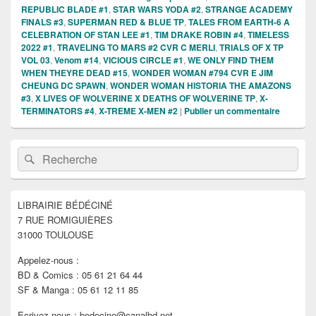
REPUBLIC BLADE #1
,
STAR WARS YODA #2
,
STRANGE ACADEMY
FINALS #3
,
SUPERMAN RED & BLUE TP
,
TALES FROM EARTH-6 A
CELEBRATION OF STAN LEE #1
,
TIM DRAKE ROBIN #4
,
TIMELESS
2022 #1
,
TRAVELING TO MARS #2 CVR C MERLI
,
TRIALS OF X TP
VOL 03
,
Venom #14
,
VICIOUS CIRCLE #1
,
WE ONLY FIND THEM
WHEN THEYRE DEAD #15
,
WONDER WOMAN #794 CVR E JIM
CHEUNG DC SPAWN
,
WONDER WOMAN HISTORIA THE AMAZONS
#3
,
X LIVES OF WOLVERINE X DEATHS OF WOLVERINE TP
,
X-
TERMINATORS #4
,
X-TREME X-MEN #2
|
Publier un commentaire
Zone
Recherche :
Rechercher
principale
de
widget
pour
LIBRAIRIE BÉDÉCINÉ
la
7 RUE ROMIGUIÈRES
barre
latérale
31000 TOULOUSE
Appelez-nous :
BD & Comics : 05 61 21 64 44
SF & Manga : 05 61 12 11 85
Ecrivez-nous : bedecine@canalbd.net