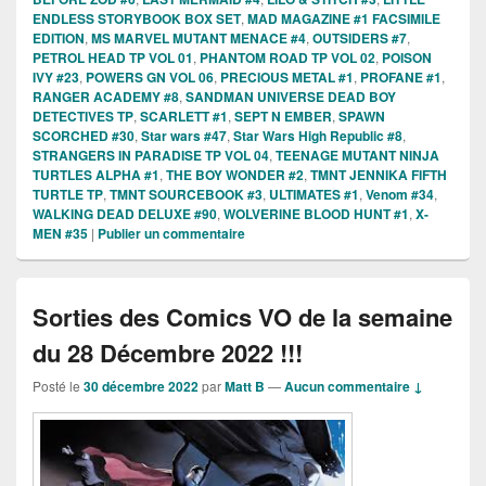
ENDLESS STORYBOOK BOX SET
,
MAD MAGAZINE #1 FACSIMILE
EDITION
,
MS MARVEL MUTANT MENACE #4
,
OUTSIDERS #7
,
PETROL HEAD TP VOL 01
,
PHANTOM ROAD TP VOL 02
,
POISON
IVY #23
,
POWERS GN VOL 06
,
PRECIOUS METAL #1
,
PROFANE #1
,
RANGER ACADEMY #8
,
SANDMAN UNIVERSE DEAD BOY
DETECTIVES TP
,
SCARLETT #1
,
SEPT N EMBER
,
SPAWN
SCORCHED #30
,
Star wars #47
,
Star Wars High Republic #8
,
STRANGERS IN PARADISE TP VOL 04
,
TEENAGE MUTANT NINJA
TURTLES ALPHA #1
,
THE BOY WONDER #2
,
TMNT JENNIKA FIFTH
TURTLE TP
,
TMNT SOURCEBOOK #3
,
ULTIMATES #1
,
Venom #34
,
WALKING DEAD DELUXE #90
,
WOLVERINE BLOOD HUNT #1
,
X-
MEN #35
|
Publier un commentaire
Sorties des Comics VO de la semaine
du 28 Décembre 2022 !!!
Posté le
30 décembre 2022
par
Matt B
—
Aucun commentaire ↓