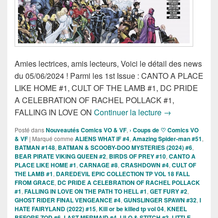
Amies lectrices, amis lecteurs, Voici le détail des news
du 05/06/2024 ! Parmi les 1st Issue : CANTO A PLACE
LIKE HOME #1, CULT OF THE LAMB #1, DC PRIDE
A CELEBRATION OF RACHEL POLLACK #1,
Sorties des Com
FALLING IN LOVE ON
Continuer la lecture
→
Posté dans
Nouveautés Comics VO & VF
,
› Coups de ♡ Comics VO
& VF
|
Marqué comme
ALIENS WHAT IF #4
,
Amazing Spider-man #51
,
BATMAN #148
,
BATMAN & SCOOBY-DOO MYSTERIES (2024) #6
,
BEAR PIRATE VIKING QUEEN #2
,
BIRDS OF PREY #10
,
CANTO A
PLACE LIKE HOME #1
,
CARNAGE #8
,
CRASHDOWN #4
,
CULT OF
THE LAMB #1
,
DAREDEVIL EPIC COLLECTION TP VOL 18 FALL
FROM GRACE
,
DC PRIDE A CELEBRATION OF RACHEL POLLACK
#1
,
FALLING IN LOVE ON THE PATH TO HELL #1
,
GET FURY #2
,
GHOST RIDER FINAL VENGEANCE #4
,
GUNSLINGER SPAWN #32
,
I
HATE FAIRYLAND (2022) #15
,
Kill or be killed tp vol 04
,
KNEEL
BEFORE ZOD #6
,
LAST MERMAID #4
,
LILO & STITCH #3
,
LITTLE