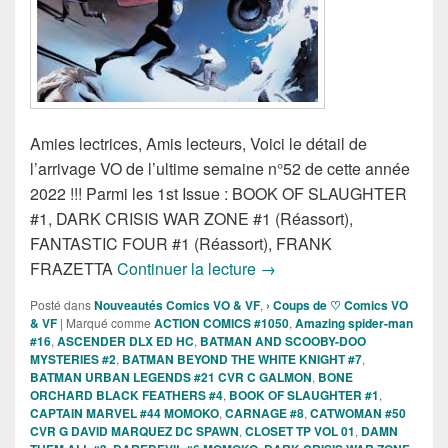
Amies lectrices, Amis lecteurs, Voici le détail de
l’arrivage VO de l’ultime semaine n°52 de cette année
2022 !!! Parmi les 1st Issue : BOOK OF SLAUGHTER
#1, DARK CRISIS WAR ZONE #1 (Réassort),
FANTASTIC FOUR #1 (Réassort), FRANK
Sorties des Comics VO de 
FRAZETTA
Continuer la lecture
→
Posté dans
Nouveautés Comics VO & VF
,
› Coups de ♡ Comics VO
& VF
|
Marqué comme
ACTION COMICS #1050
,
Amazing spider-man
#16
,
ASCENDER DLX ED HC
,
BATMAN AND SCOOBY-DOO
MYSTERIES #2
,
BATMAN BEYOND THE WHITE KNIGHT #7
,
BATMAN URBAN LEGENDS #21 CVR C GALMON
,
BONE
ORCHARD BLACK FEATHERS #4
,
BOOK OF SLAUGHTER #1
,
CAPTAIN MARVEL #44 MOMOKO
,
CARNAGE #8
,
CATWOMAN #50
CVR G DAVID MARQUEZ DC SPAWN
,
CLOSET TP VOL 01
,
DAMN