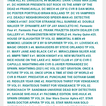
THEM ALL #3
,
DAREDEVIL #6 MOMOKO
,
DARK CRISIS WAR ZONE
#1
,
DC HORROR PRESENTS SGT ROCK VS THE ARMY OF THE
DEAD #4 FRANCAVILLA
,
DC MECH #6 (OF 6) CVR B DAN MORA
,
DC POSTER PORTFOLIO BRIAN BOLLAND TP
,
DC VS VAMPIRES
#12
,
DEADLY NEIGHBORHOOD SPIDER-MAN #3
,
DETECTIVE
COMICS #1067
,
DOCTOR STRANGE FALL SUNRISE #2
,
DOUBLE
WALKER TP
,
DYNAMITE ART OF JAY ANACLETO HC
,
Fantastic
Four #1
,
Fantastic Four #2
,
FRANK FRAZETTA DEATH DEALER CVR
GALLERY #1
,
FRANKENSTEIN NEW WORLD #4
,
Harley Quinn #25
,
HOUSE OF SLAUGHTER TP VOL 02
,
IMMORTAL X-MEN #9
MOMOKO
,
LEGION OF X BY SI SPURRIER TP VOL. 01
,
LOVESICK #3
,
MAGIC ORDER 3 #6
,
MARAUDERS BY STEVE ORLANDO TP VOL
01
,
MARY JANE AND BLACK CAT #1
,
MIRACLEMAN SILVER AGE
#3
,
MMPR TMNT II #1
,
MOON KNIGHT #18
,
NEW MUTANTS #33
,
NICE HOUSE ON THE LAKE #12
,
NIGHT CLUB #1 (OF 6) CVR C
CAPULLO
,
NIGHTWING #99 CVR G JAVIER FERNANDEZ DC
SPAWN
,
NIGHTWING (2021) HC VOL 02 GET GRAYSON
,
ONCE &
FUTURE TP VOL 05
,
ONCE UPON A TIME AT END OF WORLD #2
CVR B FRANY
,
PREDATOR #5
,
PUNCHLINE THE GOTHAM GAME
#3
,
RIDDLER YEAR ONE #2
,
RIGHTEOUS THIRST FOR VENGEANCE
TP VOL 01
,
RIGHTEOUS THIRST FOR VENGEANCE TP VOL 02
,
RORSCHACH TP
,
SANDMAN UNIVERSE DEAD BOY DETECTIVES
#1
,
SAVAGE SHE-HULK #1 FACSIMILE EDITION
,
SHE-HULK #9
,
SPAWN ORIGINS TP VOL 24
,
Star Wars Doctor Aphra #27
,
STAR
WARS DOCTOR APHRA TP VOL 05
,
STAR WARS HAN SOLO