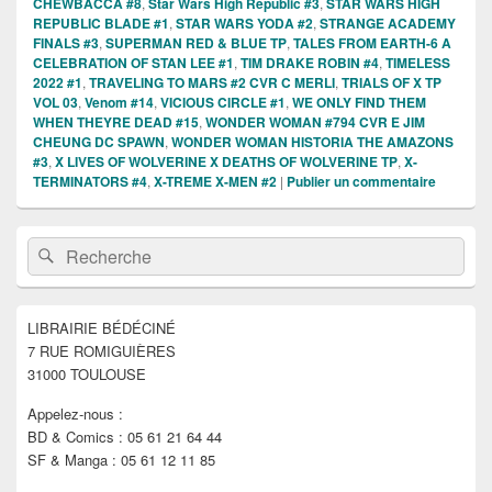
CHEWBACCA #8
,
Star Wars High Republic #3
,
STAR WARS HIGH
REPUBLIC BLADE #1
,
STAR WARS YODA #2
,
STRANGE ACADEMY
FINALS #3
,
SUPERMAN RED & BLUE TP
,
TALES FROM EARTH-6 A
CELEBRATION OF STAN LEE #1
,
TIM DRAKE ROBIN #4
,
TIMELESS
2022 #1
,
TRAVELING TO MARS #2 CVR C MERLI
,
TRIALS OF X TP
VOL 03
,
Venom #14
,
VICIOUS CIRCLE #1
,
WE ONLY FIND THEM
WHEN THEYRE DEAD #15
,
WONDER WOMAN #794 CVR E JIM
CHEUNG DC SPAWN
,
WONDER WOMAN HISTORIA THE AMAZONS
#3
,
X LIVES OF WOLVERINE X DEATHS OF WOLVERINE TP
,
X-
TERMINATORS #4
,
X-TREME X-MEN #2
|
Publier un commentaire
Zone
Recherche :
Rechercher
principale
de
widget
pour
LIBRAIRIE BÉDÉCINÉ
la
7 RUE ROMIGUIÈRES
barre
latérale
31000 TOULOUSE
Appelez-nous :
BD & Comics : 05 61 21 64 44
SF & Manga : 05 61 12 11 85