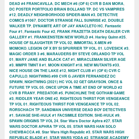
DEAD #4 FRANCAVILLA
,
DC MECH #6 (OF 6) CVR B DAN MORA
,
DC POSTER PORTFOLIO BRIAN BOLLAND TP
,
DC VS VAMPIRES
#12
,
DEADLY NEIGHBORHOOD SPIDER-MAN #3
,
DETECTIVE
COMICS #1067
,
DOCTOR STRANGE FALL SUNRISE #2
,
DOUBLE
WALKER TP
,
DYNAMITE ART OF JAY ANACLETO HC
,
Fantastic
Four #1
,
Fantastic Four #2
,
FRANK FRAZETTA DEATH DEALER CVR
GALLERY #1
,
FRANKENSTEIN NEW WORLD #4
,
Harley Quinn #25
,
HOUSE OF SLAUGHTER TP VOL 02
,
IMMORTAL X-MEN #9
MOMOKO
,
LEGION OF X BY SI SPURRIER TP VOL. 01
,
LOVESICK #3
,
MAGIC ORDER 3 #6
,
MARAUDERS BY STEVE ORLANDO TP VOL
01
,
MARY JANE AND BLACK CAT #1
,
MIRACLEMAN SILVER AGE
#3
,
MMPR TMNT II #1
,
MOON KNIGHT #18
,
NEW MUTANTS #33
,
NICE HOUSE ON THE LAKE #12
,
NIGHT CLUB #1 (OF 6) CVR C
CAPULLO
,
NIGHTWING #99 CVR G JAVIER FERNANDEZ DC
SPAWN
,
NIGHTWING (2021) HC VOL 02 GET GRAYSON
,
ONCE &
FUTURE TP VOL 05
,
ONCE UPON A TIME AT END OF WORLD #2
CVR B FRANY
,
PREDATOR #5
,
PUNCHLINE THE GOTHAM GAME
#3
,
RIDDLER YEAR ONE #2
,
RIGHTEOUS THIRST FOR VENGEANCE
TP VOL 01
,
RIGHTEOUS THIRST FOR VENGEANCE TP VOL 02
,
RORSCHACH TP
,
SANDMAN UNIVERSE DEAD BOY DETECTIVES
#1
,
SAVAGE SHE-HULK #1 FACSIMILE EDITION
,
SHE-HULK #9
,
SPAWN ORIGINS TP VOL 24
,
Star Wars Doctor Aphra #27
,
STAR
WARS DOCTOR APHRA TP VOL 05
,
STAR WARS HAN SOLO
CHEWBACCA #8
,
Star Wars High Republic #3
,
STAR WARS HIGH
REPUBLIC BLADE #1
,
STAR WARS YODA #2
,
STRANGE ACADEMY