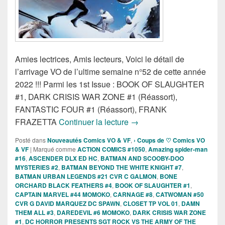
Amies lectrices, Amis lecteurs, Voici le détail de
l’arrivage VO de l’ultime semaine n°52 de cette année
2022 !!! Parmi les 1st Issue : BOOK OF SLAUGHTER
#1, DARK CRISIS WAR ZONE #1 (Réassort),
FANTASTIC FOUR #1 (Réassort), FRANK
Sorties des Comics VO de 
FRAZETTA
Continuer la lecture
→
Posté dans
Nouveautés Comics VO & VF
,
› Coups de ♡ Comics VO
& VF
|
Marqué comme
ACTION COMICS #1050
,
Amazing spider-man
#16
,
ASCENDER DLX ED HC
,
BATMAN AND SCOOBY-DOO
MYSTERIES #2
,
BATMAN BEYOND THE WHITE KNIGHT #7
,
BATMAN URBAN LEGENDS #21 CVR C GALMON
,
BONE
ORCHARD BLACK FEATHERS #4
,
BOOK OF SLAUGHTER #1
,
CAPTAIN MARVEL #44 MOMOKO
,
CARNAGE #8
,
CATWOMAN #50
CVR G DAVID MARQUEZ DC SPAWN
,
CLOSET TP VOL 01
,
DAMN
THEM ALL #3
,
DAREDEVIL #6 MOMOKO
,
DARK CRISIS WAR ZONE
#1
,
DC HORROR PRESENTS SGT ROCK VS THE ARMY OF THE