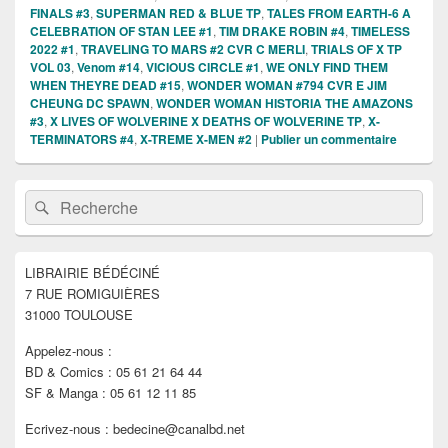
FINALS #3
,
SUPERMAN RED & BLUE TP
,
TALES FROM EARTH-6 A
CELEBRATION OF STAN LEE #1
,
TIM DRAKE ROBIN #4
,
TIMELESS
2022 #1
,
TRAVELING TO MARS #2 CVR C MERLI
,
TRIALS OF X TP
VOL 03
,
Venom #14
,
VICIOUS CIRCLE #1
,
WE ONLY FIND THEM
WHEN THEYRE DEAD #15
,
WONDER WOMAN #794 CVR E JIM
CHEUNG DC SPAWN
,
WONDER WOMAN HISTORIA THE AMAZONS
#3
,
X LIVES OF WOLVERINE X DEATHS OF WOLVERINE TP
,
X-
TERMINATORS #4
,
X-TREME X-MEN #2
|
Publier un commentaire
Zone
Recherche :
Rechercher
principale
de
widget
pour
LIBRAIRIE BÉDÉCINÉ
la
7 RUE ROMIGUIÈRES
barre
latérale
31000 TOULOUSE
Appelez-nous :
BD & Comics : 05 61 21 64 44
SF & Manga : 05 61 12 11 85
Ecrivez-nous : bedecine@canalbd.net