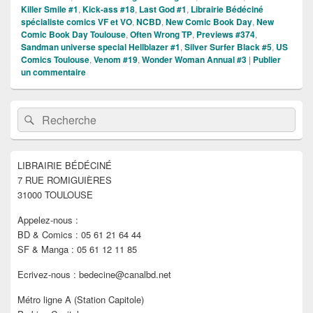
Killer Smile #1
,
Kick-ass #18
,
Last God #1
,
Librairie Bédéciné
spécialiste comics VF et VO
,
NCBD
,
New Comic Book Day
,
New
Comic Book Day Toulouse
,
Often Wrong TP
,
Previews #374
,
Sandman universe special Hellblazer #1
,
Silver Surfer Black #5
,
US
Comics Toulouse
,
Venom #19
,
Wonder Woman Annual #3
|
Publier
un commentaire
Zone
Recherche :
Rechercher
principale
de
widget
pour
LIBRAIRIE BÉDÉCINÉ
la
7 RUE ROMIGUIÈRES
barre
latérale
31000 TOULOUSE
Appelez-nous :
BD & Comics : 05 61 21 64 44
SF & Manga : 05 61 12 11 85
Ecrivez-nous : bedecine@canalbd.net
Métro ligne A (Station Capitole)