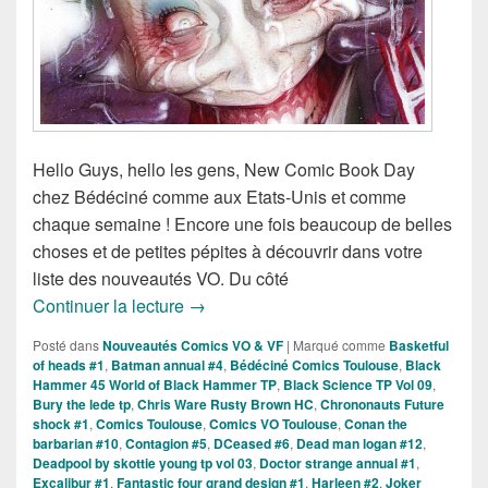
Hello Guys, hello les gens, New Comic Book Day
chez Bédéciné comme aux Etats-Unis et comme
chaque semaine ! Encore une fois beaucoup de belles
choses et de petites pépites à découvrir dans votre
liste des nouveautés VO. Du côté
Sorties des Comics VO de la Semaine 
Continuer la lecture
→
Posté dans
Nouveautés Comics VO & VF
|
Marqué comme
Basketful
of heads #1
,
Batman annual #4
,
Bédéciné Comics Toulouse
,
Black
Hammer 45 World of Black Hammer TP
,
Black Science TP Vol 09
,
Bury the lede tp
,
Chris Ware Rusty Brown HC
,
Chrononauts Future
shock #1
,
Comics Toulouse
,
Comics VO Toulouse
,
Conan the
barbarian #10
,
Contagion #5
,
DCeased #6
,
Dead man logan #12
,
Deadpool by skottie young tp vol 03
,
Doctor strange annual #1
,
Excalibur #1
,
Fantastic four grand design #1
,
Harleen #2
,
Joker