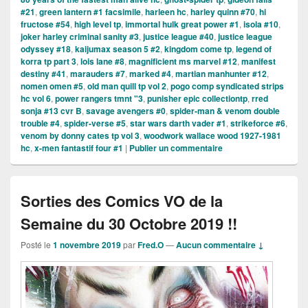
#21
,
green lantern #1 facsimile
,
harleen hc
,
harley quinn #70
,
hi
fructose #54
,
high level tp
,
immortal hulk great power #1
,
isola #10
,
joker harley criminal sanity #3
,
justice league #40
,
justice league
odyssey #18
,
kaijumax season 5 #2
,
kingdom come tp
,
legend of
korra tp part 3
,
lois lane #8
,
magnificient ms marvel #12
,
manifest
destiny #41
,
marauders #7
,
marked #4
,
martian manhunter #12
,
nomen omen #5
,
old man quill tp vol 2
,
pogo comp syndicated strips
hc vol 6
,
power rangers tmnt "3
,
punisher epic collectiontp
,
rred
sonja #13 cvr B
,
savage avengers #0
,
spider-man & venom double
trouble #4
,
spider-verse #5
,
star wars darth vader #1
,
strikeforce #6
,
venom by donny cates tp vol 3
,
woodwork wallace wood 1927-1981
hc
,
x-men fantastif four #1
|
Publier un commentaire
Sorties des Comics VO de la
Semaine du 30 Octobre 2019 !!
Posté le
1 novembre 2019
par
Fred.O
—
Aucun commentaire ↓