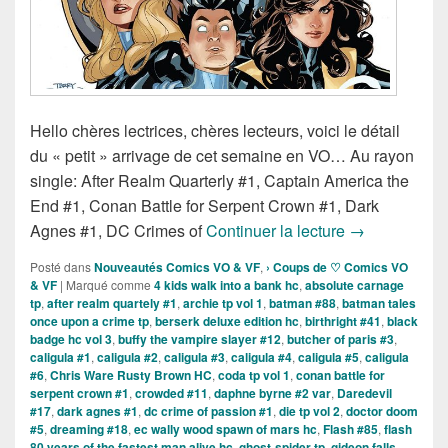
Hello chères lectrices, chères lecteurs, voici le détail
du « petit » arrivage de cet semaine en VO… Au rayon
single: After Realm Quarterly #1, Captain America the
End #1, Conan Battle for Serpent Crown #1, Dark
Sortie des com
Agnes #1, DC Crimes of
Continuer la lecture
→
Posté dans
Nouveautés Comics VO & VF
,
› Coups de ♡ Comics VO
& VF
|
Marqué comme
4 kids walk into a bank hc
,
absolute carnage
tp
,
after realm quartely #1
,
archie tp vol 1
,
batman #88
,
batman tales
once upon a crime tp
,
berserk deluxe edition hc
,
birthright #41
,
black
badge hc vol 3
,
buffy the vampire slayer #12
,
butcher of paris #3
,
caligula #1
,
caligula #2
,
caligula #3
,
caligula #4
,
caligula #5
,
caligula
#6
,
Chris Ware Rusty Brown HC
,
coda tp vol 1
,
conan battle for
serpent crown #1
,
crowded #11
,
daphne byrne #2 var
,
Daredevil
#17
,
dark agnes #1
,
dc crime of passion #1
,
die tp vol 2
,
doctor doom
#5
,
dreaming #18
,
ec wally wood spawn of mars hc
,
Flash #85
,
flash
80 years of the fastest man alive hc
,
ghost-spider tp
,
gideon falls