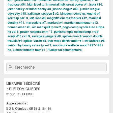
fructose #54
,
high level tp
,
immortal hulk great power #1
,
isola #10
,
joker harley criminal sanity #3
,
justice league #40
,
justice league
odyssey #18
,
kaijumax season 5 #2
,
kingdom come tp
,
legend of
korra tp part 3
,
lois lane #8
,
magnificient ms marvel #12
,
manifest
destiny #41
,
marauders #7
,
marked #4
,
martian manhunter #12
,
nomen omen #5
,
old man quill tp vol 2
,
pogo comp syndicated strips
hc vol 6
,
power rangers tmnt "3
,
punisher epic collectiontp
,
rred
sonja #13 cvr B
,
savage avengers #0
,
spider-man & venom double
trouble #4
,
spider-verse #5
,
star wars darth vader #1
,
strikeforce #6
,
venom by donny cates tp vol 3
,
woodwork wallace wood 1927-1981
hc
,
x-men fantastif four #1
|
Publier un commentaire
Zone
Recherche :
Rechercher
principale
de
widget
pour
LIBRAIRIE BÉDÉCINÉ
la
7 RUE ROMIGUIÈRES
barre
latérale
31000 TOULOUSE
Appelez-nous :
BD & Comics : 05 61 21 64 44