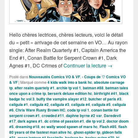
Hello chères lectrices, chères lecteurs, voici le détail
du « petit » arrivage de cet semaine en VO… Au rayon
single: After Realm Quarterly #1, Captain America the
End #1, Conan Battle for Serpent Crown #1, Dark
Sortie des com
Agnes #1, DC Crimes of
Continuer la lecture
→
Posté dans
Nouveautés Comics VO & VF
,
› Coups de ♡ Comics VO
& VF
|
Marqué comme
4 kids walk into a bank hc
,
absolute carnage
tp
,
after realm quartely #1
,
archie tp vol 1
,
batman #88
,
batman tales
once upon a crime tp
,
berserk deluxe edition hc
,
birthright #41
,
black
badge hc vol 3
,
buffy the vampire slayer #12
,
butcher of paris #3
,
caligula #1
,
caligula #2
,
caligula #3
,
caligula #4
,
caligula #5
,
caligula
#6
,
Chris Ware Rusty Brown HC
,
coda tp vol 1
,
conan battle for
serpent crown #1
,
crowded #11
,
daphne byrne #2 var
,
Daredevil
#17
,
dark agnes #1
,
dc crime of passion #1
,
die tp vol 2
,
doctor doom
#5
,
dreaming #18
,
ec wally wood spawn of mars hc
,
Flash #85
,
flash
80 years of the fastest man alive hc
,
ghost-spider tp
,
gideon falls
#21
,
green lantern #1 facsimile
,
harleen hc
,
harley quinn #70
,
hi