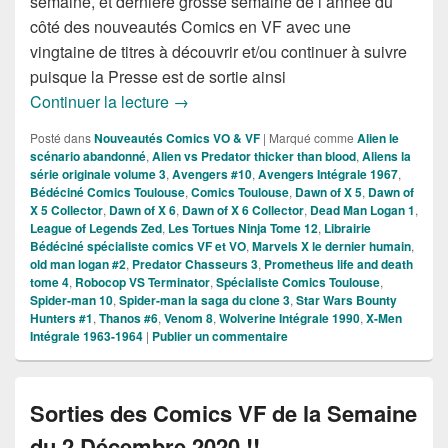
semaine, et dernière grosse semaine de l’année du
côté des nouveautés Comics en VF avec une
vingtaine de titres à découvrir et/ou continuer à suivre
puisque la Presse est de sortie ainsi
Sorties des Comics VF de la Semaine
Continuer la lecture
→
Posté dans
Nouveautés Comics VO & VF
|
Marqué comme
Alien le
scénario abandonné
,
Alien vs Predator thicker than blood
,
Aliens la
série originale volume 3
,
Avengers #10
,
Avengers Intégrale 1967
,
Bédéciné Comics Toulouse
,
Comics Toulouse
,
Dawn of X 5
,
Dawn of
X 5 Collector
,
Dawn of X 6
,
Dawn of X 6 Collector
,
Dead Man Logan 1
,
League of Legends Zed
,
Les Tortues Ninja Tome 12
,
Librairie
Bédéciné spécialiste comics VF et VO
,
Marvels X le dernier humain
,
old man logan #2
,
Predator Chasseurs 3
,
Prometheus life and death
tome 4
,
Robocop VS Terminator
,
Spécialiste Comics Toulouse
,
Spider-man 10
,
Spider-man la saga du clone 3
,
Star Wars Bounty
Hunters #1
,
Thanos #6
,
Venom 8
,
Wolverine Intégrale 1990
,
X-Men
Intégrale 1963-1964
|
Publier un commentaire
Sorties des Comics VF de la Semaine
du 2 Décembre 2020 !!