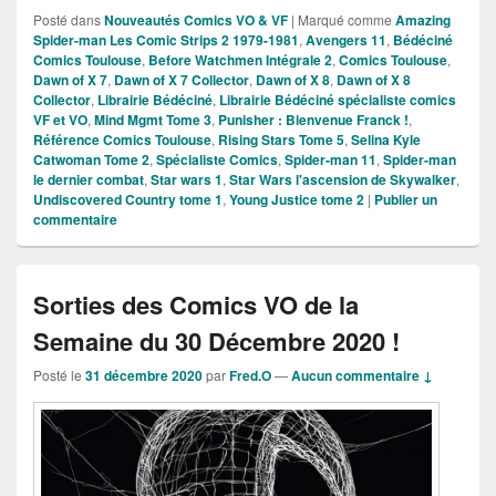
Posté dans
Nouveautés Comics VO & VF
|
Marqué comme
Amazing
Spider-man Les Comic Strips 2 1979-1981
,
Avengers 11
,
Bédéciné
Comics Toulouse
,
Before Watchmen Intégrale 2
,
Comics Toulouse
,
Dawn of X 7
,
Dawn of X 7 Collector
,
Dawn of X 8
,
Dawn of X 8
Collector
,
Librairie Bédéciné
,
Librairie Bédéciné spécialiste comics
VF et VO
,
Mind Mgmt Tome 3
,
Punisher : Bienvenue Franck !
,
Référence Comics Toulouse
,
Rising Stars Tome 5
,
Selina Kyle
Catwoman Tome 2
,
Spécialiste Comics
,
Spider-man 11
,
Spider-man
le dernier combat
,
Star wars 1
,
Star Wars l'ascension de Skywalker
,
Undiscovered Country tome 1
,
Young Justice tome 2
|
Publier un
commentaire
Sorties des Comics VO de la
Semaine du 30 Décembre 2020 !
Posté le
31 décembre 2020
par
Fred.O
—
Aucun commentaire ↓