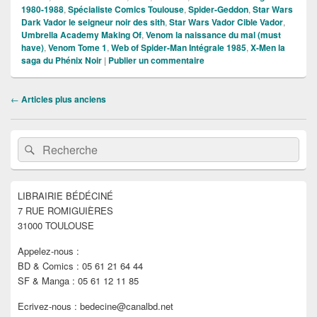
1980-1988
,
Spécialiste Comics Toulouse
,
Spider-Geddon
,
Star Wars
Dark Vador le seigneur noir des sith
,
Star Wars Vador Cible Vador
,
Umbrella Academy Making Of
,
Venom la naissance du mal (must
have)
,
Venom Tome 1
,
Web of Spider-Man Intégrale 1985
,
X-Men la
saga du Phénix Noir
|
Publier un commentaire
Navigation
←
Articles plus anciens
dans
les
Zone
articles
Recherche :
Rechercher
principale
de
widget
pour
LIBRAIRIE BÉDÉCINÉ
la
7 RUE ROMIGUIÈRES
barre
latérale
31000 TOULOUSE
Appelez-nous :
BD & Comics : 05 61 21 64 44
SF & Manga : 05 61 12 11 85
Ecrivez-nous : bedecine@canalbd.net