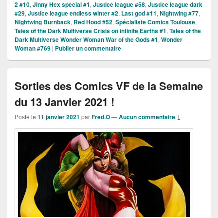
2 #10
,
Jinny Hex special #1
,
Justice league #58
,
Justice league dark
#29
,
Justice league endless winter #2
,
Last god #11
,
Nightwing #77
,
Nightwing Burnback
,
Red Hood #52
,
Spécialiste Comics Toulouse
,
Tales of the Dark Multiverse Crisis on infinite Earths #1
,
Tales of the
Dark Multiverse Wonder Woman War of the Gods #1
,
Wonder
Woman #769
|
Publier un commentaire
Sorties des Comics VF de la Semaine
du 13 Janvier 2021 !
Posté le
11 janvier 2021
par
Fred.O
—
Aucun commentaire ↓