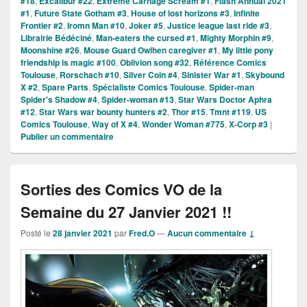
#18
,
Excalibur #22
,
Extreme Carnage Scream #1
,
Flash Annual 2021
#1
,
Future State Gotham #3
,
House of lost horizons #3
,
Infinite
Frontier #2
,
Iromn Man #10
,
Joker #5
,
Justice league last ride #3
,
Librairie Bédéciné
,
Man-eaters the cursed #1
,
Mighty Morphin #9
,
Moonshine #26
,
Mouse Guard Owlhen caregiver #1
,
My little pony
friendship is magic #100
,
Oblivion song #32
,
Référence Comics
Toulouse
,
Rorschach #10
,
Silver Coin #4
,
Sinister War #1
,
Skybound
X #2
,
Spare Parts
,
Spécialiste Comics Toulouse
,
Spider-man
Spider's Shadow #4
,
Spider-woman #13
,
Star Wars Doctor Aphra
#12
,
Star Wars war bounty hunters #2
,
Thor #15
,
Tmnt #119
,
US
Comics Toulouse
,
Way of X #4
,
Wonder Woman #775
,
X-Corp #3
|
Publier un commentaire
Sorties des Comics VO de la
Semaine du 27 Janvier 2021 !!
Posté le
28 janvier 2021
par
Fred.O
—
Aucun commentaire ↓