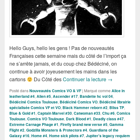
Hello Guys, hello les gens ! Pas de nouveautés
Françaises cette semaine mais du côté de l’import ça
ne s’arrête jamais, et du coup chez Bédéciné, on
continue à avoir joyeusement les mains dans les
Sorties des Co
cartons
Du Côté des
Continuer la lecture
→
Posté dans
Nouveautés Comics VO & VF
|
Marqué comme
Alice in
leatherland #4
,
Alien #5
,
Ascender #17
,
Bandette hc vol 04
,
Bédéciné Comics Toulouse
,
Bédéciné Comics VO
,
Bédéciné librairie
spécialisée Comics VF et VO
,
Black Hammer reborn #2
,
Bliss TP
,
Blue & Gold #1
,
Captain Marvel #30
,
Catwoman #33
,
Chu #6
,
Comics
Toulouse
,
Comics VO Toulouse
,
Dark Blood #1
,
Deadly class #47
,
Extreme Carnage Phage #1
,
Firefly brand new verse #5
,
Gamma
Flight #2
,
Godzilla Monsters & Protectors #4
,
Guardians of the
Galaxy #16
,
Home #4
,
Home sick pilots #7
,
Jupiter's legacy requiem