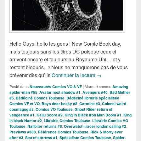
Hello Guys, hello les gens ! New Comic Book day,
mais toujours sans les titres DC puisque ceux ci
arrivent encore et toujours au Royaume Uni… et y
restent bloqués.. :/ Nous ne manquerons pas de vous
Sorties des Comics
prévenir dès qu’ils
Continuer la lecture
→
Posté dans
Nouveautés Comics VO & VF
|
Marqué comme
Amazing
spider-man #55
,
Avatar next shadow #1
,
Avengers #40
,
Bad Mother
#5
,
Bédéciné Comics Toulouse
,
Bédéciné librairie spécialisée
Comics VF et VO
,
Boys dear becky #8
,
Carmine #3
,
Colonel weird
cosmagog #3
,
Comics VO Toulouse
,
Ghost Rider return of
vengeance #1
,
Kaiju Score #2
,
King in Black Iron Man Doom #1
,
King
in black Namor #2
,
Librairie Comics Toulouse
,
Librairie Comics VO
Toulouse
,
Nailbiter returns #8
,
Overwatch tracer london calling #2
,
Previews #388
,
Référence Comics Toulouse
,
Rick & Morty ever
after #3
,
Sea of sorrows #1
,
Spécialiste Comics Toulouse
,
Spider-