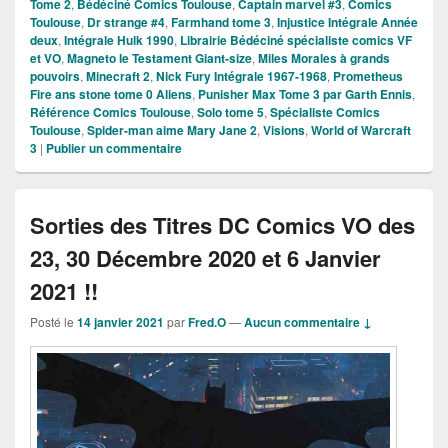
Tome 2
,
Bédéciné Comics Toulouse
,
Captain marvel #3
,
Comics
Toulouse
,
Dr strange #4
,
Farmhand tome 3
,
Injustice Intégrale Année
deux
,
Intégrale Hulk 1990
,
Librairie Bédéciné spécialiste comics VF
et VO
,
Magneto le Testament Giant-size
,
Miles Morales à grands
pouvoirs
,
Minecraft 2
,
Nick Fury Intégrale 1967-1968
,
Prometheus
Fire ans stone tome 0 Aliens
,
Punisher Max Tome 3 par Garth Ennis
,
Référence Comics Toulouse
,
Solo tome 5
,
Spécialiste Comics
Toulouse
,
Spider-man aime Mary Jane 2
,
Visions
,
World of Warcraft
3
|
Publier un commentaire
Sorties des Titres DC Comics VO des
23, 30 Décembre 2020 et 6 Janvier
2021 !!
Posté le
14 janvier 2021
par
Fred.O
—
Aucun commentaire ↓