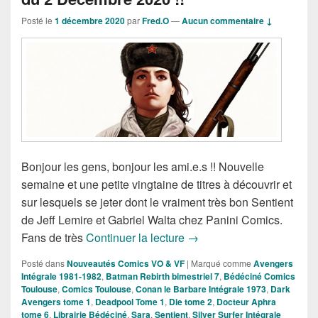
Posté le
1 décembre 2020
par
Fred.O
—
Aucun commentaire ↓
Bonjour les gens, bonjour les ami.e.s !! Nouvelle
semaine et une petite vingtaine de titres à découvrir et
sur lesquels se jeter dont le vraiment très bon Sentient
de Jeff Lemire et Gabriel Walta chez Panini Comics.
Sorties des Comics VF de
Fans de très
Continuer la lecture
→
Posté dans
Nouveautés Comics VO & VF
|
Marqué comme
Avengers
Intégrale 1981-1982
,
Batman Rebirth bimestriel 7
,
Bédéciné Comics
Toulouse
,
Comics Toulouse
,
Conan le Barbare Intégrale 1973
,
Dark
Avengers tome 1
,
Deadpool Tome 1
,
Die tome 2
,
Docteur Aphra
tome 6
,
Librairie Bédéciné
,
Sara
,
Sentient
,
Silver Surfer Intégrale