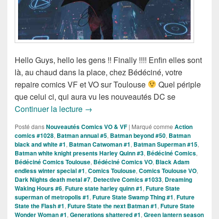
Hello Guys, hello les gens !! Finally !!!! Enfin elles sont
là, au chaud dans la place, chez Bédéciné, votre
repaire comics VF et VO sur Toulouse
Quel périple
que celui ci, qui aura vu les nouveautés DC se
Sorties des Titres DC Comics VO des 2
Continuer la lecture
→
Posté dans
Nouveautés Comics VO & VF
|
Marqué comme
Action
comics #1028
,
Batman annual #5
,
Batman beyond #50
,
Batman
black and white #1
,
Batman Catwoman #1
,
Batman Superman #15
,
Batman white knight presents Harley Quinn #3
,
Bédéciné Comics
,
Bédéciné Comics Toulouse
,
Bédéciné Comics VO
,
Black Adam
endless winter special #1
,
Comics Toulouse
,
Comics Toulouse VO
,
Dark Nights death metal #7
,
Detective Comics #1033
,
Dreaming
Waking Hours #6
,
Future state harley quinn #1
,
Future State
superman of metropolis #1
,
Future State Swamp Thing #1
,
Future
State the Flash #1
,
Future State the next Batman #1
,
Future State
Wonder Woman #1
,
Generations shattered #1
,
Green lantern season