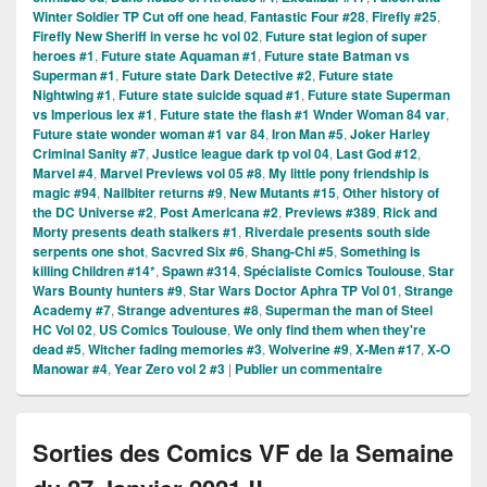
Winter Soldier TP Cut off one head
,
Fantastic Four #28
,
Firefly #25
,
Firefly New Sheriff in verse hc vol 02
,
Future stat legion of super
heroes #1
,
Future state Aquaman #1
,
Future state Batman vs
Superman #1
,
Future state Dark Detective #2
,
Future state
Nightwing #1
,
Future state suicide squad #1
,
Future state Superman
vs Imperious lex #1
,
Future state the flash #1 Wnder Woman 84 var
,
Future state wonder woman #1 var 84
,
Iron Man #5
,
Joker Harley
Criminal Sanity #7
,
Justice league dark tp vol 04
,
Last God #12
,
Marvel #4
,
Marvel Previews vol 05 #8
,
My little pony friendship is
magic #94
,
Nailbiter returns #9
,
New Mutants #15
,
Other history of
the DC Universe #2
,
Post Americana #2
,
Previews #389
,
Rick and
Morty presents death stalkers #1
,
Riverdale presents south side
serpents one shot
,
Sacvred Six #6
,
Shang-Chi #5
,
Something is
killing Children #14*
,
Spawn #314
,
Spécialiste Comics Toulouse
,
Star
Wars Bounty hunters #9
,
Star Wars Doctor Aphra TP Vol 01
,
Strange
Academy #7
,
Strange adventures #8
,
Superman the man of Steel
HC Vol 02
,
US Comics Toulouse
,
We only find them when they're
dead #5
,
Witcher fading memories #3
,
Wolverine #9
,
X-Men #17
,
X-O
Manowar #4
,
Year Zero vol 2 #3
|
Publier un commentaire
Sorties des Comics VF de la Semaine