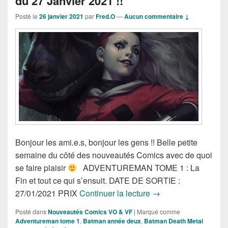
du 27 Janvier 2021 !!
Posté le
26 janvier 2021
par
Fred.O
—
Aucun commentaire ↓
Bonjour les ami.e.s, bonjour les gens !! Belle petite
semaine du côté des nouveautés Comics avec de quoi
se faire plaisir
ADVENTUREMAN TOME 1 : La
Fin et tout ce qui s’ensuit. DATE DE SORTIE :
Sorties des Comics V
27/01/2021 PRIX
Continuer la lecture
→
Posté dans
Nouveautés Comics VO & VF
|
Marqué comme
Adventureman tome 1
,
Batman année deux
,
Batman Death Metal