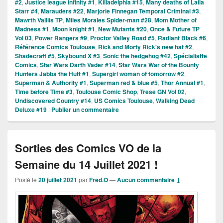
#2
,
Justice league infinity #1
,
Killadelphia #15
,
Many deaths of Laila
Starr #4
,
Marauders #22
,
Marjorie Finnegan Temporal Criminal #3
,
Mawrth Valliis TP
,
Miles Morales Spider-man #28
,
Mom Mother of
Madness #1
,
Moon knight #1
,
New Mutants #20
,
Once & Future TP
Vol 03
,
Power Rangers #9
,
Proctor Valley Road #5
,
Radiant Black #6
,
Référence Comics Toulouse
,
Rick and Morty Rick's new hat #2
,
Shadecraft #5
,
Skybound X #3
,
Sonic the hedgehog #42
,
Spécialistte
Comics
,
Star Wars Darth Vader #14
,
Star Wars War of the Bounty
Hunters Jabba the Hutt #1
,
Supergirl woman of tomorrow #2
,
Superman & Authority #1
,
Superman red & blue #5
,
Thor Annual #1
,
Time before Time #3
,
Toulouse Comic Shop
,
Trese GN Vol 02
,
Undiscovered Country #14
,
US Comics Toulouse
,
Walking Dead
Deluxe #19
|
Publier un commentaire
Sorties des Comics VO de la
Semaine du 14 Juillet 2021 !
Posté le
20 juillet 2021
par
Fred.O
—
Aucun commentaire ↓