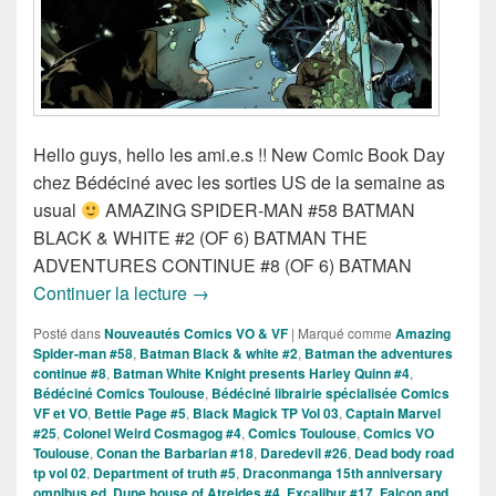
Hello guys, hello les ami.e.s !! New Comic Book Day
chez Bédéciné avec les sorties US de la semaine as
usual
AMAZING SPIDER-MAN #58 BATMAN
BLACK & WHITE #2 (OF 6) BATMAN THE
ADVENTURES CONTINUE #8 (OF 6) BATMAN
Sorties des Comics VO de la Semaine d
Continuer la lecture
→
Posté dans
Nouveautés Comics VO & VF
|
Marqué comme
Amazing
Spider-man #58
,
Batman Black & white #2
,
Batman the adventures
continue #8
,
Batman White Knight presents Harley Quinn #4
,
Bédéciné Comics Toulouse
,
Bédéciné librairie spécialisée Comics
VF et VO
,
Bettie Page #5
,
Black Magick TP Vol 03
,
Captain Marvel
#25
,
Colonel Weird Cosmagog #4
,
Comics Toulouse
,
Comics VO
Toulouse
,
Conan the Barbarian #18
,
Daredevil #26
,
Dead body road
tp vol 02
,
Department of truth #5
,
Draconmanga 15th anniversary
omnibus ed
,
Dune house of Atreides #4
,
Excalibur #17
,
Falcon and