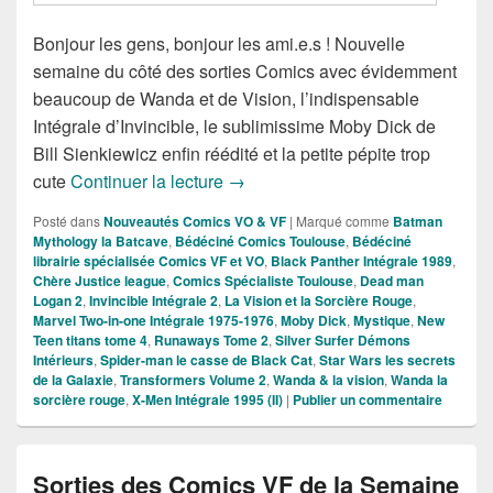
Bonjour les gens, bonjour les ami.e.s ! Nouvelle
semaine du côté des sorties Comics avec évidemment
beaucoup de Wanda et de Vision, l’indispensable
Intégrale d’Invincible, le sublimissime Moby Dick de
Bill Sienkiewicz enfin réédité et la petite pépite trop
Sorties des Comics VF de la Sema
cute
Continuer la lecture
→
Posté dans
Nouveautés Comics VO & VF
|
Marqué comme
Batman
Mythology la Batcave
,
Bédéciné Comics Toulouse
,
Bédéciné
librairie spécialisée Comics VF et VO
,
Black Panther Intégrale 1989
,
Chère Justice league
,
Comics Spécialiste Toulouse
,
Dead man
Logan 2
,
Invincible Intégrale 2
,
La Vision et la Sorcière Rouge
,
Marvel Two-in-one Intégrale 1975-1976
,
Moby Dick
,
Mystique
,
New
Teen titans tome 4
,
Runaways Tome 2
,
Silver Surfer Démons
Intérieurs
,
Spider-man le casse de Black Cat
,
Star Wars les secrets
de la Galaxie
,
Transformers Volume 2
,
Wanda & la vision
,
Wanda la
sorcière rouge
,
X-Men Intégrale 1995 (II)
|
Publier un commentaire
Sorties des Comics VF de la Semaine