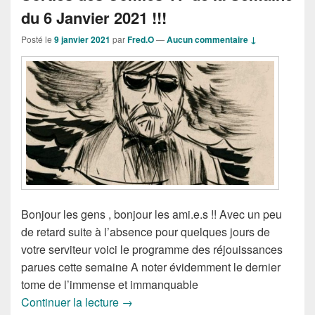
du 6 Janvier 2021 !!!
Posté le
9 janvier 2021
par
Fred.O
—
Aucun commentaire ↓
Bonjour les gens , bonjour les ami.e.s !! Avec un peu
de retard suite à l’absence pour quelques jours de
votre serviteur voici le programme des réjouissances
parues cette semaine A noter évidemment le dernier
tome de l’immense et immanquable
Sorties des Comics VF de la Semaine d
Continuer la lecture
→