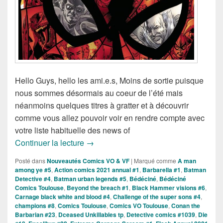
Hello Guys, hello les ami.e.s, Moins de sortie puisque
nous sommes désormais au coeur de l’été mais
néanmoins quelques titres à gratter et à découvrir
comme vous allez pouvoir voir en rendre compte avec
votre liste habituelle des news of
Sorties des Comics VO de la Semaine d
Continuer la lecture
→
Posté dans
Nouveautés Comics VO & VF
|
Marqué comme
A man
among ye #5
,
Action comics 2021 annual #1
,
Barbarella #1
,
Batman
Detective #4
,
Batman urban legends #5
,
Bédéciné
,
Bédéciné
Comics Toulouse
,
Beyond the breach #1
,
Black Hammer visions #6
,
Carnage black white and blood #4
,
Challenge of the super sons #4
,
champions #8
,
Comics Toulouse
,
Comics VO Toulouse
,
Conan the
Barbarian #23
,
Dceased Unkillables tp
,
Detective comics #1039
,
Die