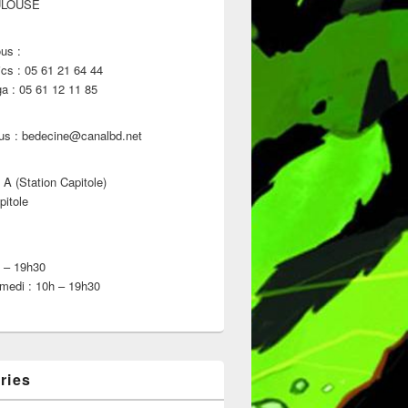
ULOUSE
us :
s : 05 61 21 64 44
 : 05 61 12 11 85
us : bedecine@canalbd.net
 A (Station Capitole)
pitole
h – 19h30
medi : 10h – 19h30
ries