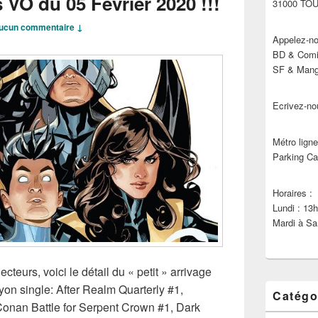
 VO du 05 Février 2020 !!!
31000 TO
ucun commentaire ↓
Appelez-no
BD & Comic
SF & Manga
Ecrivez-no
Métro ligne
Parking Ca
Horaires :
Lundi : 13
Mardi à Sa
ecteurs, voici le détail du « petit » arrivage
n single: After Realm Quarterly #1,
Catégo
onan Battle for Serpent Crown #1, Dark