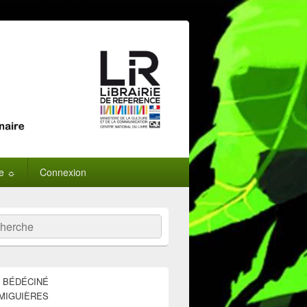
ne ☼
Connexion
:
ercher
E BÉDÉCINÉ
MIGUIÈRES