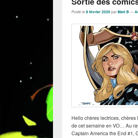
Sortie des comics
Posté le
8 février 2020
par
Matt B
—
A
Hello chères lectrices, chères l
de cet semaine en VO… Au rayo
Captain America the End #1, C