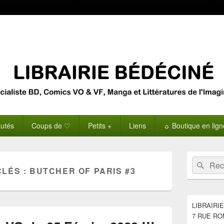
utés
Coups de ♡
Petits +
Liens
☼ Boutique en lig
Zone
Recherche 
Rech
principale
CLÉS :
BUTCHER OF PARIS #3
de
widget
pour
la
LIBRAIRI
barre
7 RUE RO
latérale