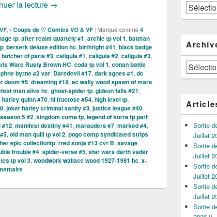
Sortie des comics VO du 05 Février 2020 !!!
nuer la lecture
→
Catégories
 VF
,
› Coups de ♡ Comics VO & VF
|
Marqué comme
4
nage tp
,
after realm quartely #1
,
archie tp vol 1
,
batman
Archiv
tp
,
berserk deluxe edition hc
,
birthright #41
,
black badge
,
butcher of paris #3
,
caligula #1
,
caligula #2
,
caligula #3
,
ris Ware Rusty Brown HC
,
coda tp vol 1
,
conan battle
Archives
phne byrne #2 var
,
Daredevil #17
,
dark agnes #1
,
dc
or doom #5
,
dreaming #18
,
ec wally wood spawn of mars
stest man alive hc
,
ghost-spider tp
,
gideon falls #21
,
,
harley quinn #70
,
hi fructose #54
,
high level tp
,
Article
10
,
joker harley criminal sanity #3
,
justice league #40
,
 season 5 #2
,
kingdom come tp
,
legend of korra tp part
Sortie 
l #12
,
manifest destiny #41
,
marauders #7
,
marked #4
,
#5
,
old man quill tp vol 2
,
pogo comp syndicated strips
Juillet 2
her epic collectiontp
,
rred sonja #13 cvr B
,
savage
Sortie 
ble trouble #4
,
spider-verse #5
,
star wars darth vader
Juillet 2
es tp vol 3
,
woodwork wallace wood 1927-1981 hc
,
x-
Sortie 
mentaire
Juillet 2
Sortie 
Juillet 2
Sortie 
2026 !!