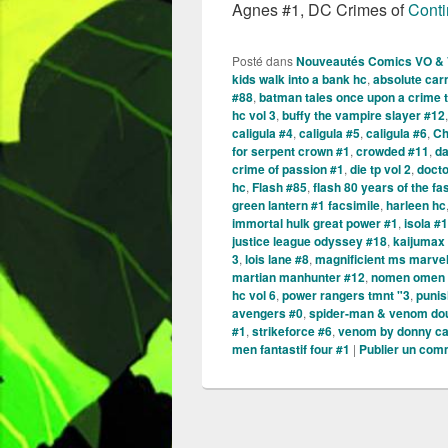
Agnes #1, DC Crimes of
Conti
Posté dans
Nouveautés Comics VO &
kids walk into a bank hc
,
absolute car
#88
,
batman tales once upon a crime 
hc vol 3
,
buffy the vampire slayer #12
caligula #4
,
caligula #5
,
caligula #6
,
Ch
for serpent crown #1
,
crowded #11
,
da
crime of passion #1
,
die tp vol 2
,
doct
hc
,
Flash #85
,
flash 80 years of the fa
green lantern #1 facsimile
,
harleen hc
immortal hulk great power #1
,
isola #
justice league odyssey #18
,
kaijumax
3
,
lois lane #8
,
magnificient ms marve
martian manhunter #12
,
nomen omen 
hc vol 6
,
power rangers tmnt "3
,
punis
avengers #0
,
spider-man & venom dou
#1
,
strikeforce #6
,
venom by donny cat
men fantastif four #1
|
Publier un com