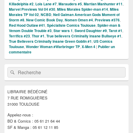
Killadelphia #2
,
Lois Lane #7
,
Marauders #5
,
Martian Manhunter #11
,
Marvel Previews Vol 04 #30
,
Miles Morales Spider-man #14
,
Miles
Morales TP Vol 02
,
NCBD
,
Neil Gaiman American Gods Moment of
Storm #8
,
New Comic Book Day
,
Nomen Omen #4
,
Previews #376
,
Red Hood Outlaw #41
,
Spécialiste Comics Toulouse
,
Spider-man &
Venom Double Trouble #3
,
Star wars 1
,
Sword Daughter #9
,
Tarot #1
,
Terrifics #23
,
Thor #1
,
True believers Criminally insane Bullseye #1
,
True Believers Criminally Insane Green Goblin #1
,
US Comics
Toulouse
,
Wonder Woman #Warbringer TP
,
X-Men 4
|
Publier un
commentaire
Zone
Recherche :
Rechercher
principale
de
widget
pour
LIBRAIRIE BÉDÉCINÉ
la
7 RUE ROMIGUIÈRES
barre
latérale
31000 TOULOUSE
Appelez-nous :
BD & Comics : 05 61 21 64 44
SF & Manga : 05 61 12 11 85