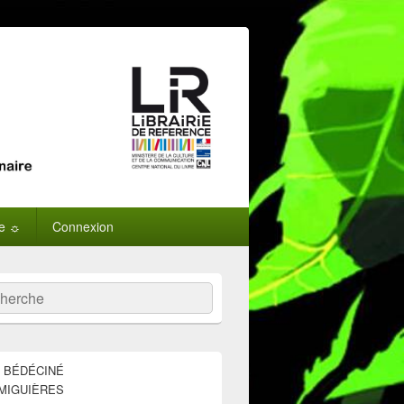
ne ☼
Connexion
:
ercher
E BÉDÉCINÉ
MIGUIÈRES