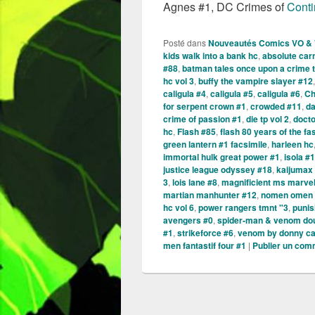
Agnes #1, DC Crimes of
Conti
Posté dans
Nouveautés Comics VO &
kids walk into a bank hc
,
absolute car
#88
,
batman tales once upon a crime 
hc vol 3
,
buffy the vampire slayer #12
caligula #4
,
caligula #5
,
caligula #6
,
Ch
for serpent crown #1
,
crowded #11
,
da
crime of passion #1
,
die tp vol 2
,
doct
hc
,
Flash #85
,
flash 80 years of the fa
green lantern #1 facsimile
,
harleen hc
immortal hulk great power #1
,
isola #
justice league odyssey #18
,
kaijumax
3
,
lois lane #8
,
magnificient ms marve
martian manhunter #12
,
nomen omen 
hc vol 6
,
power rangers tmnt "3
,
punis
avengers #0
,
spider-man & venom dou
#1
,
strikeforce #6
,
venom by donny cat
men fantastif four #1
|
Publier un com