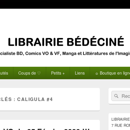
utés
Coups de ♡
Petits +
Liens
☼ Boutique en lig
Zone
Recherche 
Rech
principale
CLÉS :
CALIGULA #4
de
widget
pour
la
LIBRAIRI
barre
7 RUE RO
latérale