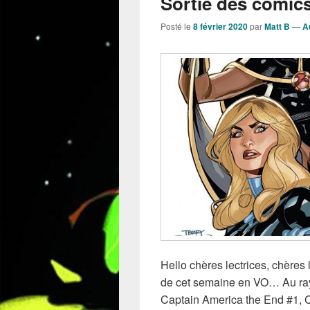
Sortie des comics
Posté le
8 février 2020
par
Matt B
—
A
Hello chères lectrices, chères l
de cet semaine en VO… Au rayo
Captain America the End #1, C