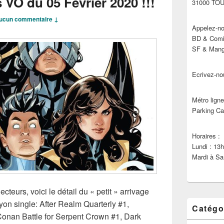
 VO du 05 Février 2020 !!!
31000 TO
ucun commentaire ↓
Appelez-no
BD & Comic
SF & Manga
Ecrivez-no
Métro ligne
Parking Ca
Horaires :
Lundi : 13
Mardi à Sa
ecteurs, voici le détail du « petit » arrivage
n single: After Realm Quarterly #1,
Catégo
onan Battle for Serpent Crown #1, Dark