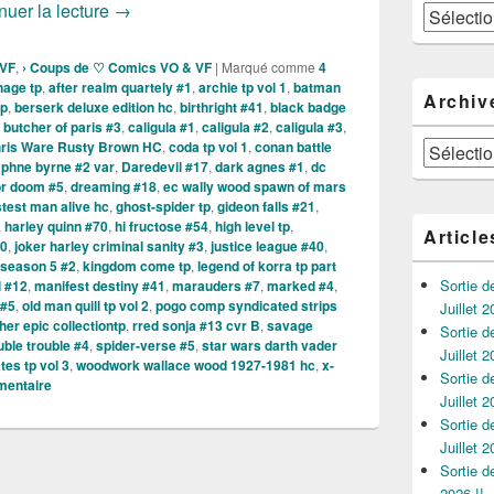
Sortie des comics VO du 05 Février 2020 !!!
nuer la lecture
→
Catégories
 VF
,
› Coups de ♡ Comics VO & VF
|
Marqué comme
4
nage tp
,
after realm quartely #1
,
archie tp vol 1
,
batman
Archiv
tp
,
berserk deluxe edition hc
,
birthright #41
,
black badge
,
butcher of paris #3
,
caligula #1
,
caligula #2
,
caligula #3
,
ris Ware Rusty Brown HC
,
coda tp vol 1
,
conan battle
Archives
phne byrne #2 var
,
Daredevil #17
,
dark agnes #1
,
dc
or doom #5
,
dreaming #18
,
ec wally wood spawn of mars
stest man alive hc
,
ghost-spider tp
,
gideon falls #21
,
,
harley quinn #70
,
hi fructose #54
,
high level tp
,
Article
10
,
joker harley criminal sanity #3
,
justice league #40
,
 season 5 #2
,
kingdom come tp
,
legend of korra tp part
Sortie 
l #12
,
manifest destiny #41
,
marauders #7
,
marked #4
,
#5
,
old man quill tp vol 2
,
pogo comp syndicated strips
Juillet 2
her epic collectiontp
,
rred sonja #13 cvr B
,
savage
Sortie 
ble trouble #4
,
spider-verse #5
,
star wars darth vader
Juillet 2
es tp vol 3
,
woodwork wallace wood 1927-1981 hc
,
x-
Sortie 
mentaire
Juillet 2
Sortie 
Juillet 2
Sortie 
2026 !!