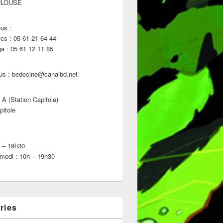
ULOUSE
us :
s : 05 61 21 64 44
 : 05 61 12 11 85
us : bedecine@canalbd.net
 A (Station Capitole)
pitole
h – 19h30
medi : 10h – 19h30
ries