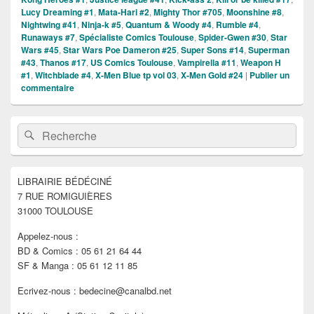
Lucy Dreaming #1
,
Mata-Hari #2
,
Mighty Thor #705
,
Moonshine #8
,
Nightwing #41
,
Ninja-k #5
,
Quantum & Woody #4
,
Rumble #4
,
Runaways #7
,
Spécialiste Comics Toulouse
,
Spider-Gwen #30
,
Star
Wars #45
,
Star Wars Poe Dameron #25
,
Super Sons #14
,
Superman
#43
,
Thanos #17
,
US Comics Toulouse
,
Vampirella #11
,
Weapon H
#1
,
Witchblade #4
,
X-Men Blue tp vol 03
,
X-Men Gold #24
|
Publier un
commentaire
Zone
Recherche :
Rechercher
principale
de
widget
pour
LIBRAIRIE BÉDÉCINÉ
la
7 RUE ROMIGUIÈRES
barre
latérale
31000 TOULOUSE
Appelez-nous :
BD & Comics : 05 61 21 64 44
SF & Manga : 05 61 12 11 85
Ecrivez-nous : bedecine@canalbd.net