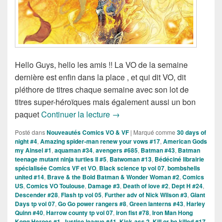
Hello Guys, hello les amis !! La VO de la semaine
dernière est enfin dans la place , et qui dit VO, dit
pléthore de titres chaque semaine avec son lot de
titres super-héroïques mais également aussi un bon
Sorties des Comics VO de la s
paquet
Continuer la lecture
→
Posté dans
Nouveautés Comics VO & VF
|
Marqué comme
30 days of
night #4
,
Amazing spider-man renew your vows #17
,
American Gods
my Ainsel #1
,
aquaman #34
,
avengers #685
,
Batman #43
,
Batman
teenage mutant ninja turtles II #5
,
Batwoman #13
,
Bédéciné librairie
spécialisée Comics VF et VO
,
Black science tp vol 07
,
bombshells
united #14
,
Brave & the Bold Batman & Wonder Woman #2
,
Comics
US
,
Comics VO Toulouse
,
Damage #3
,
Death of love #2
,
Dept H #24
,
Descender #28
,
Flash tp vol 05
,
Further adv of Nick Wilson #3
,
Giant
Days tp vol 07
,
Go Go power rangers #8
,
Green lanterns #43
,
Harley
Quinn #40
,
Harrow county tp vol 07
,
iron fist #78
,
Iron Man Hong
Kong Heroes #1
,
Justice league #41
,
Kick-ass 2
,
Kill or be killed #17
,