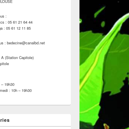
ULOUSE
us :
s : 05 61 21 64 44
 : 05 61 12 11 85
us : bedecine@canalbd.net
 A (Station Capitole)
pitole
h – 19h30
medi : 10h – 19h30
ries