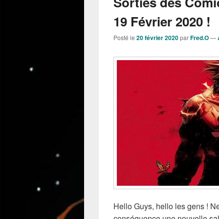
Sorties des Comi
19 Février 2020 !
Posté le
20 février 2020
par
Fred.O
—
Hello Guys, hello les gens ! 
conséquence une nouvelle salv