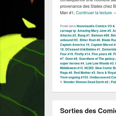
provenance des States chez 
S
Man #1,
Continuer la lecture
Posté dans
Nouveautés Comics VO &
carnage tp
,
Amazing Mary Jane #5
,
A
Attacks #2
,
Bang #1
,
Batman #89
,
Béd
unbound HC
,
Bitter Root #6
,
Blade Ru
Captain America 19
,
Captain Marvel 
18
,
DCeased Unkillables #1
,
Dementia
Four #19
,
Firefly #14
,
Five years #8
,
F
#7
,
Goon #8
,
Guardians of The galaxy
super heroes #4
,
Low Low Woods #3
,
Middlewest #15
,
NCBD
,
New Comic B
Rags #6
,
Red Mother #3
,
Sera & Royal
Tmnt ongoing #103
,
Undiscovered Cou
1
,
Wonder Woman Dead Earth #2
|
Pub
Sorties des Comi