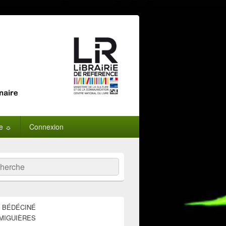
ne ☼
Connexion
:
ercher
E BÉDÉCINÉ
MIGUIÈRES