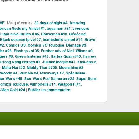
es Comics VO de la semaine du 21 Mars 2018 !!
 VF
|
Marqué comme
30 days of night #4
,
Amazing
rican Gods my Ainsel #1
,
aquaman #34
,
avengers
ant ninja turtles II #5
,
Batwoman #13
,
Bédéciné
Black science tp vol 07
,
bombshells united #14
,
Brave
#2
,
Comics US
,
Comics VO Toulouse
,
Damage #3
,
er #28
,
Flash tp vol 05
,
Further adv of Nick Wilson #3
,
gers #8
,
Green lanterns #43
,
Harley Quinn #40
,
Harrow
n Hong Kong Heroes #1
,
Justice league #41
,
Kick-ass 2
,
1
,
Mata-Hari #2
,
Mighty Thor #705
,
Moonshine #8
,
 Woody #4
,
Rumble #4
,
Runaways #7
,
Spécialiste
tar Wars #45
,
Star Wars Poe Dameron #25
,
Super Sons
omics Toulouse
,
Vampirella #11
,
Weapon H #1
,
-Men Gold #24
|
Publier un commentaire