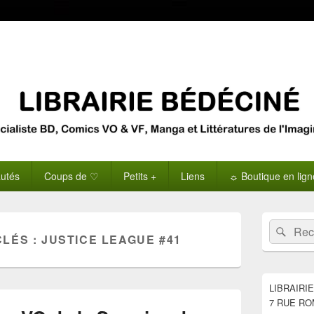
utés
Coups de ♡
Petits +
Liens
☼ Boutique en lig
Zone
Recherche 
Rech
principale
CLÉS :
JUSTICE LEAGUE #41
de
widget
pour
la
LIBRAIRI
barre
7 RUE RO
latérale