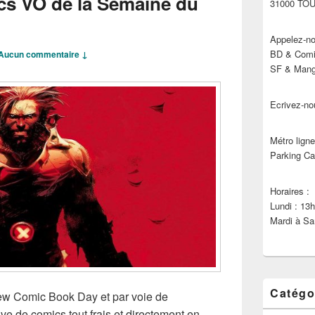
cs VO de la Semaine du
31000 TO
Appelez-no
BD & Comic
Aucun commentaire ↓
SF & Manga
Ecrivez-no
Métro ligne
Parking Ca
Horaires :
Lundi : 13
Mardi à Sa
Catégo
New Comic Book Day et par voie de
e de comics tout frais et directement en