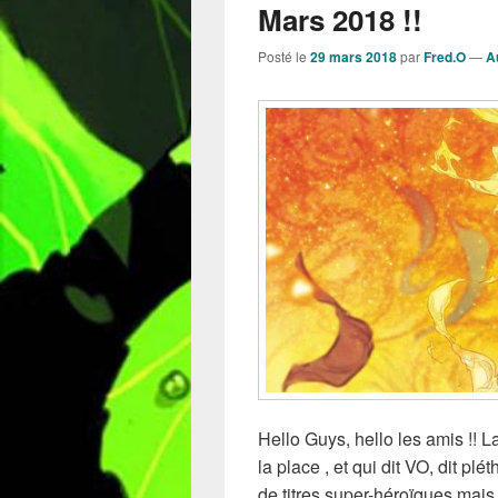
Mars 2018 !!
Posté le
29 mars 2018
par
Fred.O
—
A
Hello Guys, hello les amis !! 
la place , et qui dit VO, dit pl
de titres super-héroïques mai