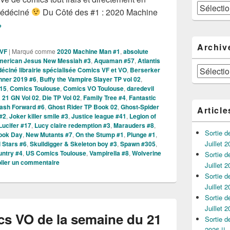
Catégories
Bédéciné
Du Côté des #1 : 2020 Machine
orties des Comics VO de la Semaine du 19 Février 2020 !
→
Archiv
 VF
|
Marqué comme
2020 Machine Man #1
,
absolute
merican Jesus New Messiah #3
,
Aquaman #57
,
Atlantis
Archives
éciné librairie spécialisée Comics VF et VO
,
Berserker
nner 2019 #6
,
Buffy the Vampire Slayer TP vol 02
,
#15
,
Comics Toulouse
,
Comics VO Toulouse
,
daredevil
 21 GN Vol 02
,
Die TP Vol 02
,
Family Tree #4
,
Fantastic
lash Forward #6
,
Ghost Rider TP Book 02
,
Ghost-Spider
Article
 #2
,
Joker killer smile #3
,
Justice league #41
,
Legion of
Lucifer #17
,
Lucy claire redemption #3
,
Marauders #8
,
Sortie 
ook Day
,
New Mutants #7
,
On the Stump #1
,
Plunge #1
,
Juillet 2
 Stars #6
,
Skulldigger & Skeleton boy #3
,
Spawn #305
,
ntry #4
,
US Comics Toulouse
,
Vampirella #8
,
Wolverine
Sortie 
lier un commentaire
Juillet 2
Sortie 
Juillet 2
Sortie 
Juillet 2
cs VO de la semaine du 21
Sortie 
2026 !!