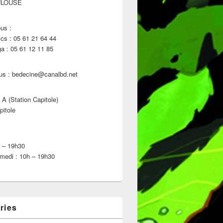
ULOUSE
us :
s : 05 61 21 64 44
 : 05 61 12 11 85
us : bedecine@canalbd.net
 A (Station Capitole)
pitole
h – 19h30
medi : 10h – 19h30
ries