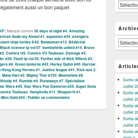
Catégories
s également aussi un bon paquet
es Comics VO de la semaine du 21 Mars 2018 !!
Archiv
 VF
|
Marqué comme
30 days of night #4
,
Amazing
rican Gods my Ainsel #1
,
aquaman #34
,
avengers
Archives
ant ninja turtles II #5
,
Batwoman #13
,
Bédéciné
Black science tp vol 07
,
bombshells united #14
,
Brave
#2
,
Comics US
,
Comics VO Toulouse
,
Damage #3
,
er #28
,
Flash tp vol 05
,
Further adv of Nick Wilson #3
,
gers #8
,
Green lanterns #43
,
Harley Quinn #40
,
Harrow
Article
n Hong Kong Heroes #1
,
Justice league #41
,
Kick-ass 2
,
1
,
Mata-Hari #2
,
Mighty Thor #705
,
Moonshine #8
,
Sortie 
 Woody #4
,
Rumble #4
,
Runaways #7
,
Spécialiste
Juillet 2
tar Wars #45
,
Star Wars Poe Dameron #25
,
Super Sons
omics Toulouse
,
Vampirella #11
,
Weapon H #1
,
Sortie 
-Men Gold #24
|
Publier un commentaire
Juillet 2
Sortie 
Juillet 2
Sortie 
Juillet 2
Sortie 
2026 !!