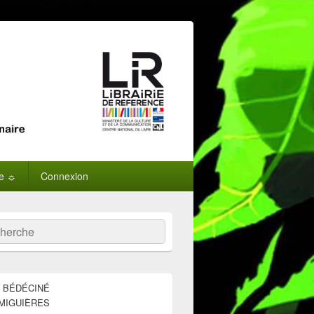
ne ☼
Connexion
:
ercher
E BÉDÉCINÉ
MIGUIÈRES