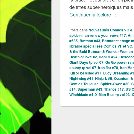
de titres super-héroïques mai
Sorties d
Continuer la lecture
→
Posté dans
Nouveautés Comics VO &
spider-man renew your vows #17
,
Ame
#685
,
Batman #43
,
Batman teenage mut
librairie spécialisée Comics VF et VO
,
& the Bold Batman & Wonder Woman 
Death of love #2
,
Dept H #24
,
Descend
Giant Days tp vol 07
,
Go Go power ran
county tp vol 07
,
iron fist #78
,
Iron Ma
Kill or be killed #17
,
Lucy Dreaming #
Nightwing #41
,
Ninja-k #5
,
Quantum &
Comics Toulouse
,
Spider-Gwen #30
,
S
#14
,
Superman #43
,
Thanos #17
,
US C
Witchblade #4
,
X-Men Blue tp vol 03
,
X