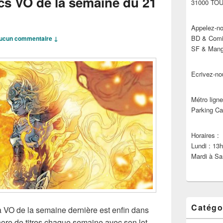
cs VO de la semaine du 21
31000 TO
Appelez-no
BD & Comic
ucun commentaire ↓
SF & Manga
Ecrivez-no
Métro ligne
Parking Ca
Horaires :
Lundi : 13
Mardi à Sa
Catégo
La VO de la semaine dernière est enfin dans
éthore de titres chaque semaine avec son lot