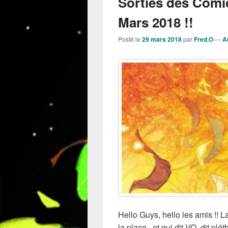
Sorties des Comi
Mars 2018 !!
Posté le
29 mars 2018
par
Fred.O
—
A
Hello Guys, hello les amis !! 
la place , et qui dit VO, dit pl