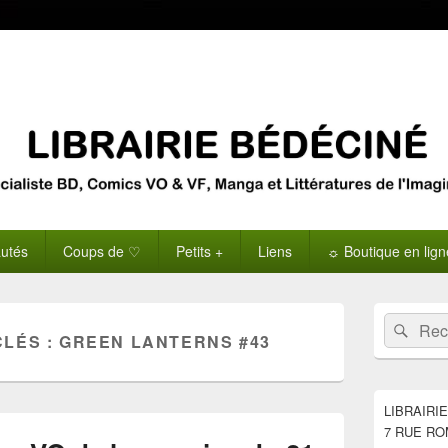
utés
Coups de ♡
Petits +
Liens
☼ Boutique en lig
Zone
Recherche 
Rech
principale
CLÉS :
GREEN LANTERNS #43
de
widget
pour
la
LIBRAIRI
barre
7 RUE RO
latérale