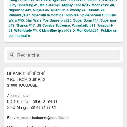
Lucy Dreaming #1
,
Mata-Hari #2
,
Mighty Thor #705
,
Moonshine #8
,
Nightwing #41
,
Ninja-k #5
,
Quantum & Woody #4
,
Rumble #4
,
Runaways #7
,
Spécialiste Comics Toulouse
,
Spider-Gwen #30
,
Star
Wars #45
,
Star Wars Poe Dameron #25
,
Super Sons #14
,
Superman
#43
,
Thanos #17
,
US Comics Toulouse
,
Vampirella #11
,
Weapon H
#1
,
Witchblade #4
,
X-Men Blue tp vol 03
,
X-Men Gold #24
|
Publier un
commentaire
Zone
Recherche :
Rechercher
principale
de
widget
pour
LIBRAIRIE BÉDÉCINÉ
la
7 RUE ROMIGUIÈRES
barre
latérale
31000 TOULOUSE
Appelez-nous :
BD & Comics : 05 61 21 64 44
SF & Manga : 05 61 12 11 85
Ecrivez-nous : bedecine@canalbd.net