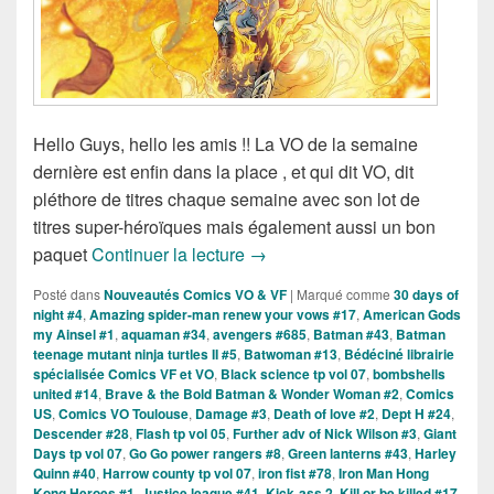
Hello Guys, hello les amis !! La VO de la semaine
dernière est enfin dans la place , et qui dit VO, dit
pléthore de titres chaque semaine avec son lot de
titres super-héroïques mais également aussi un bon
Sorties des Comics VO de la s
paquet
Continuer la lecture
→
Posté dans
Nouveautés Comics VO & VF
|
Marqué comme
30 days of
night #4
,
Amazing spider-man renew your vows #17
,
American Gods
my Ainsel #1
,
aquaman #34
,
avengers #685
,
Batman #43
,
Batman
teenage mutant ninja turtles II #5
,
Batwoman #13
,
Bédéciné librairie
spécialisée Comics VF et VO
,
Black science tp vol 07
,
bombshells
united #14
,
Brave & the Bold Batman & Wonder Woman #2
,
Comics
US
,
Comics VO Toulouse
,
Damage #3
,
Death of love #2
,
Dept H #24
,
Descender #28
,
Flash tp vol 05
,
Further adv of Nick Wilson #3
,
Giant
Days tp vol 07
,
Go Go power rangers #8
,
Green lanterns #43
,
Harley
Quinn #40
,
Harrow county tp vol 07
,
iron fist #78
,
Iron Man Hong
Kong Heroes #1
,
Justice league #41
,
Kick-ass 2
,
Kill or be killed #17
,