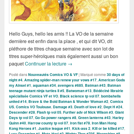
Hello Guys, hello les amis !! La VO de la semaine
dernière est enfin dans la place , et qui dit VO, dit
pléthore de titres chaque semaine avec son lot de
titres super-héroïques mais également aussi un bon
Sorties des Comics VO de la s
paquet
Continuer la lecture
→
Posté dans
Nouveautés Comics VO & VF
|
Marqué comme
30 days of
night #4
,
Amazing spider-man renew your vows #17
,
American Gods
my Ainsel #1
,
aquaman #34
,
avengers #685
,
Batman #43
,
Batman
teenage mutant ninja turtles II #5
,
Batwoman #13
,
Bédéciné librairie
spécialisée Comics VF et VO
,
Black science tp vol 07
,
bombshells
united #14
,
Brave & the Bold Batman & Wonder Woman #2
,
Comics
US
,
Comics VO Toulouse
,
Damage #3
,
Death of love #2
,
Dept H #24
,
Descender #28
,
Flash tp vol 05
,
Further adv of Nick Wilson #3
,
Giant
Days tp vol 07
,
Go Go power rangers #8
,
Green lanterns #43
,
Harley
Quinn #40
,
Harrow county tp vol 07
,
iron fist #78
,
Iron Man Hong
Kong Heroes #1
,
Justice league #41
,
Kick-ass 2
,
Kill or be killed #17
,
Lucy Dreaming #1
,
Mata-Hari #2
,
Mighty Thor #705
,
Moonshine #8
,