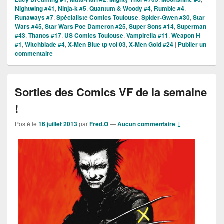
Nightwing #41
,
Ninja-k #5
,
Quantum & Woody #4
,
Rumble #4
,
Runaways #7
,
Spécialiste Comics Toulouse
,
Spider-Gwen #30
,
Star
Wars #45
,
Star Wars Poe Dameron #25
,
Super Sons #14
,
Superman
#43
,
Thanos #17
,
US Comics Toulouse
,
Vampirella #11
,
Weapon H
#1
,
Witchblade #4
,
X-Men Blue tp vol 03
,
X-Men Gold #24
|
Publier un
commentaire
Sorties des Comics VF de la semaine
!
Posté le
16 juillet 2013
par
Fred.O
—
Aucun commentaire ↓