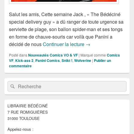
Salut les amis, Cette semaine Jack , « The Bédéciné
special delivery guy » a dû ranger de toute urgence sa
serviette de plage, son ballon spider-man et ses tongs
en forme de chauve-souris car voilà que Panini a
Sorties des Comics VF
décidé de nous
Continuer la lecture
→
Posté dans
Nouveautés Comics VO & VF
|
Marqué comme
Comics
VF
,
Kick-ass 2
,
Panini Comics
,
Snikt !
,
Wolverine
|
Publier un
commentaire
Zone
Recherche :
Rechercher
principale
de
widget
pour
LIBRAIRIE BÉDÉCINÉ
la
7 RUE ROMIGUIÈRES
barre
latérale
31000 TOULOUSE
Appelez-nous :