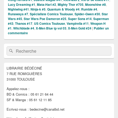
Lucy Dreaming #1
,
Mata-Hari #2
,
Mighty Thor #705
,
Moonshine #8
,
Nightwing #41
,
Ninja-k #5
,
Quantum & Woody #4
,
Rumble #4
,
Runaways #7
,
Spécialiste Comics Toulouse
,
Spider-Gwen #30
,
Star
Wars #45
,
Star Wars Poe Dameron #25
,
Super Sons #14
,
Superman
#43
,
Thanos #17
,
US Comics Toulouse
,
Vampirella #11
,
Weapon H
#1
,
Witchblade #4
,
X-Men Blue tp vol 03
,
X-Men Gold #24
|
Publier un
commentaire
Zone
Recherche :
Rechercher
principale
de
widget
pour
LIBRAIRIE BÉDÉCINÉ
la
7 RUE ROMIGUIÈRES
barre
latérale
31000 TOULOUSE
Appelez-nous :
BD & Comics : 05 61 21 64 44
SF & Manga : 05 61 12 11 85
Ecrivez-nous : bedecine@canalbd.net