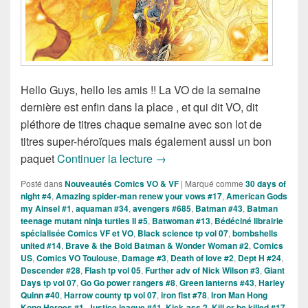
Hello Guys, hello les amis !! La VO de la semaine
dernière est enfin dans la place , et qui dit VO, dit
pléthore de titres chaque semaine avec son lot de
titres super-héroïques mais également aussi un bon
Sorties des Comics VO de la s
paquet
Continuer la lecture
→
Posté dans
Nouveautés Comics VO & VF
|
Marqué comme
30 days of
night #4
,
Amazing spider-man renew your vows #17
,
American Gods
my Ainsel #1
,
aquaman #34
,
avengers #685
,
Batman #43
,
Batman
teenage mutant ninja turtles II #5
,
Batwoman #13
,
Bédéciné librairie
spécialisée Comics VF et VO
,
Black science tp vol 07
,
bombshells
united #14
,
Brave & the Bold Batman & Wonder Woman #2
,
Comics
US
,
Comics VO Toulouse
,
Damage #3
,
Death of love #2
,
Dept H #24
,
Descender #28
,
Flash tp vol 05
,
Further adv of Nick Wilson #3
,
Giant
Days tp vol 07
,
Go Go power rangers #8
,
Green lanterns #43
,
Harley
Quinn #40
,
Harrow county tp vol 07
,
iron fist #78
,
Iron Man Hong
Kong Heroes #1
,
Justice league #41
,
Kick-ass 2
,
Kill or be killed #17
,