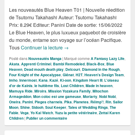
Les nouveautés Blue Heaven T01 | Nouvelle réedition
de Tsutomu Takahashi Auteur: Tsutomu Takahashi
Prix: 8.29€ Editeur: Panini Date de sortie: 15/06/2022
Le Blue Heaven, le plus luxueux paquebot de croisière
du monde, entame son voyage sur l’océan Pacifique.
Nouveautés Mangas de la semain
Tous
Continuer la lecture
→
Posté dans
Nouveautés Manga
|
Marqué comme
A Fantasy Lazy Life
,
Akata
,
Apprenti Criminel
,
Bambi Remodeled
,
Black-Box
,
Blue
Heaven
,
Dead mouth death play
,
Delcourt
,
Diamond in the Rough
,
Four Knight of the Apocalypse
,
Glénat
,
H2T
,
Heaven's Design Team
,
Imho
,
Innermost
,
Kana
,
Kazé
,
Ki-oon
,
Kingdom Heart III
,
L'oiseau
d'or de Kainis
,
le huitième fils
,
Lost Children
,
Made in heaven
,
Mamuya Ride
,
Miroirs
,
Mission Yozakura Family
,
Mitochon
Armageddon
,
Mon coloc est une gameuse
,
Moriarty
,
Nobi Nobi
,
Oneira
,
Panini
,
Pieges charnels
,
Pika
,
Planetes
,
Réimp'!
,
Rin
,
Sailor
Moon
,
Shine
,
Sidooh
,
Soul Keeper
,
Tales of Wedding Rings
,
The
Fable
,
Vega
,
Yo Kai Watch
,
Yuzu la petite vétérinaire
,
Zettai Karen
Children
|
Publier un commentaire