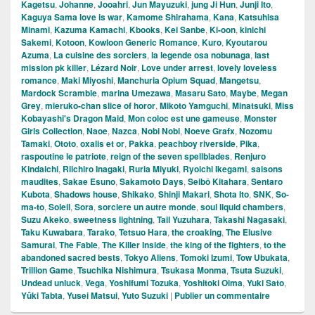
Kagetsu
,
Johanne
,
Jooahri
,
Jun Mayuzuki
,
jung Ji Hun
,
Junji Ito
,
Kaguya Sama love is war
,
Kamome Shirahama
,
Kana
,
Katsuhisa
Minami
,
Kazuma Kamachi
,
Kbooks
,
Kei Sanbe
,
Ki-oon
,
kinichi
Sakemi
,
Kotoon
,
Kowloon Generic Romance
,
Kuro
,
Kyoutarou
Azuma
,
La cuisine des sorciers
,
la legende osa nobunaga
,
last
mission pk killer
,
Lézard Noir
,
Love under arrest
,
lovely loveless
romance
,
Maki Miyoshi
,
Manchuria Opium Squad
,
Mangetsu
,
Mardock Scramble
,
marina Umezawa
,
Masaru Sato
,
Maybe
,
Megan
Grey
,
mieruko-chan slice of horor
,
Mikoto Yamguchi
,
Minatsuki
,
Miss
Kobayashi's Dragon Maid
,
Mon coloc est une gameuse
,
Monster
Girls Collection
,
Naoe
,
Nazca
,
Nobi Nobi
,
Noeve Grafx
,
Nozomu
Tamaki
,
Ototo
,
oxalis et or
,
Pakka
,
peachboy riverside
,
Pika
,
raspoutine le patriote
,
reign of the seven spellblades
,
Renjuro
Kindaichi
,
Riichiro Inagaki
,
Ruria Miyuki
,
Ryoichi Ikegami
,
saisons
maudites
,
Sakae Esuno
,
Sakamoto Days
,
Seibô Kitahara
,
Sentaro
Kubota
,
Shadows house
,
Shikako
,
Shinji Makari
,
Shota Ito
,
SNK
,
So-
ma-to
,
Soleil
,
Sora
,
sorciere un autre monde
,
soul liquid chambers
,
Suzu Akeko
,
sweetness lightning
,
Tail Yuzuhara
,
Takashi Nagasaki
,
Taku Kuwabara
,
Tarako
,
Tetsuo Hara
,
the croaking
,
The Elusive
Samurai
,
The Fable
,
The Killer Inside
,
the king of the fighters
,
to the
abandoned sacred bests
,
Tokyo Aliens
,
Tomoki Izumi
,
Tow Ubukata
,
Trillion Game
,
Tsuchika Nishimura
,
Tsukasa Monma
,
Tsuta Suzuki
,
Undead unluck
,
Vega
,
Yoshifumi Tozuka
,
Yoshitoki Oima
,
Yuki Sato
,
Yûki Tabta
,
Yusei Matsui
,
Yuto Suzuki
|
Publier un commentaire