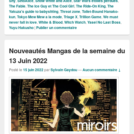
Shy
,
SinoAlice
,
Snow White and Alice
,
Star Wars étoiles perdues
,
The Fable
,
The Ice Guy et The Cool Girl
,
The Ride-On King
,
The
Yakuza's guide to babysitting
,
Threat zone
,
Toilet-Bound Hanako-
kun
,
Tokyo Mew Mew a la mode
,
Triage X
,
Trillion Game
,
We must
never fall in love
,
White & Blood
,
Witch Watch
,
Yasei No Last Boss
,
Yuyu Hakusho
|
Publier un commentaire
Nouveautés Mangas de la semaine du
13 Juin 2022
Posté le
15 juin 2022
par
Sylvain Gaydou
—
Aucun commentaire ↓