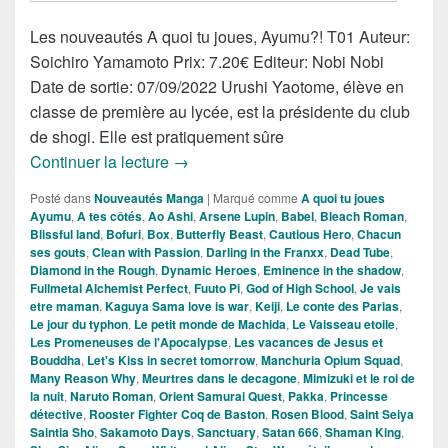
Les nouveautés A quoi tu joues, Ayumu?! T01 Auteur:
Soichiro Yamamoto Prix: 7.20€ Editeur: Nobi Nobi
Date de sortie: 07/09/2022 Urushi Yaotome, élève en
classe de première au lycée, est la présidente du club
de shogi. Elle est pratiquement sûre
Nouveautés Mangas de la Semaine du
Continuer la lecture
→
Posté dans
Nouveautés Manga
|
Marqué comme
A quoi tu joues
Ayumu
,
A tes côtés
,
Ao Ashi
,
Arsene Lupin
,
Babel
,
Bleach Roman
,
Blissful land
,
Bofuri
,
Box
,
Butterfly Beast
,
Cautious Hero
,
Chacun
ses gouts
,
Clean with Passion
,
Darling in the Franxx
,
Dead Tube
,
Diamond in the Rough
,
Dynamic Heroes
,
Eminence in the shadow
,
Fullmetal Alchemist Perfect
,
Fuuto Pi
,
God of High School
,
Je vais
etre maman
,
Kaguya Sama love is war
,
Keiji
,
Le conte des Parias
,
Le jour du typhon
,
Le petit monde de Machida
,
Le Vaisseau etoile
,
Les Promeneuses de l'Apocalypse
,
Les vacances de Jesus et
Bouddha
,
Let's Kiss in secret tomorrow
,
Manchuria Opium Squad
,
Many Reason Why
,
Meurtres dans le decagone
,
Mimizuki et le roi de
la nuit
,
Naruto Roman
,
Orient Samurai Quest
,
Pakka
,
Princesse
détective
,
Rooster Fighter Coq de Baston
,
Rosen Blood
,
Saint Seiya
Saintia Sho
,
Sakamoto Days
,
Sanctuary
,
Satan 666
,
Shaman King
,