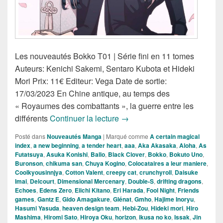
Les nouveautés Bokko T01 | Série fini en 11 tomes
Auteurs: Kenichi Sakemi, Sentaro Kubota et Hideki
Mori Prix: 11€ Editeur: Vega Date de sortie:
17/03/2023 En Chine antique, au temps des
« Royaumes des combattants », la guerre entre les
Nouveautés Mangas de la S
différents
Continuer la lecture
→
Posté dans
Nouveautés Manga
|
Marqué comme
A certain magical
index
,
a new beginning
,
a tender heart
,
aaa
,
Aka Akasaka
,
Aloha
,
As
Futatsuya
,
Asuka Konishi
,
Ballo
,
Black Clover
,
Bokko
,
Bokuto Uno
,
Buronson
,
chikuma san
,
Chuya Kogino
,
Colocataires a leur maniere
,
Coolkyousinnjya
,
Cotton Valent
,
creepy cat
,
crunchyroll
,
Daisuke
Imai
,
Delcourt
,
Dimensional Mercenary
,
Double-S
,
drifting dragons
,
Echoes
,
Edens Zero
,
Eiichi Kitano
,
Eri Harada
,
Fool Night
,
Friends
games
,
Gantz E
,
Gido Amagakure
,
Glénat
,
Gmho
,
Hajime Inoryu
,
Hasumi Yasuda
,
heaven design team
,
Hebi-Zou
,
Hideki mori
,
Hiro
Mashima
,
Hiromi Sato
,
Hiroya Oku
,
horizon
,
ikusa no ko
,
Issak
,
Jin