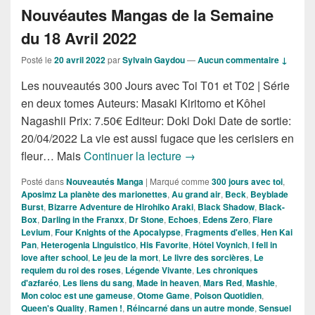
Nouvéautes Mangas de la Semaine
du 18 Avril 2022
Posté le
20 avril 2022
par
Sylvain Gaydou
—
Aucun commentaire ↓
Les nouveautés 300 Jours avec Toi T01 et T02 | Série
en deux tomes Auteurs: Masaki Kiritomo et Kôhei
Nagashii Prix: 7.50€ Editeur: Doki Doki Date de sortie:
20/04/2022 La vie est aussi fugace que les cerisiers en
Nouvéautes Mangas de la 
fleur… Mais
Continuer la lecture
→
Posté dans
Nouveautés Manga
|
Marqué comme
300 jours avec toi
,
Aposimz La planète des marionettes
,
Au grand air
,
Beck
,
Beyblade
Burst
,
Bizarre Adventure de Hirohiko Araki
,
Black Shadow
,
Black-
Box
,
Darling in the Franxx
,
Dr Stone
,
Echoes
,
Edens Zero
,
Flare
Levium
,
Four Knights of the Apocalypse
,
Fragments d'elles
,
Hen Kai
Pan
,
Heterogenia Linguistico
,
His Favorite
,
Hôtel Voynich
,
I fell in
love after school
,
Le jeu de la mort
,
Le livre des sorcières
,
Le
requiem du roi des roses
,
Légende Vivante
,
Les chroniques
d'azfaréo
,
Les liens du sang
,
Made in heaven
,
Mars Red
,
Mashle
,
Mon coloc est une gameuse
,
Otome Game
,
Poison Quotidien
,
Queen's Quality
,
Ramen !
,
Réincarné dans un autre monde
,
Sensuel