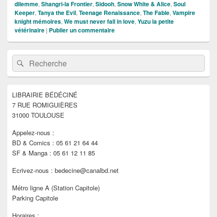
dilemme
,
Shangri-la Frontier
,
Sidooh
,
Snow White & Alice
,
Soul
Keeper
,
Tanya the Evil
,
Teenage Renaissance
,
The Fable
,
Vampire
knight mémoires
,
We must never fall in love
,
Yuzu la petite
vétérinaire
|
Publier un commentaire
Zone
Recherche :
Rechercher
principale
de
widget
pour
LIBRAIRIE BÉDÉCINÉ
la
7 RUE ROMIGUIÈRES
barre
latérale
31000 TOULOUSE
Appelez-nous :
BD & Comics : 05 61 21 64 44
SF & Manga : 05 61 12 11 85
Ecrivez-nous : bedecine@canalbd.net
Métro ligne A (Station Capitole)
Parking Capitole
Horaires :