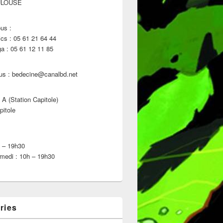
ULOUSE
us :
s : 05 61 21 64 44
 : 05 61 12 11 85
us : bedecine@canalbd.net
 A (Station Capitole)
pitole
h – 19h30
medi : 10h – 19h30
ries