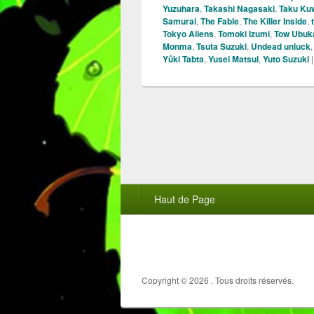
Yuzuhara
,
Takashi Nagasaki
,
Taku Ku
Samurai
,
The Fable
,
The Killer Inside
,
Tokyo Aliens
,
Tomoki Izumi
,
Tow Ubuk
Monma
,
Tsuta Suzuki
,
Undead unluck
Yûki Tabta
,
Yusei Matsui
,
Yuto Suzuki
Menu
Haut de Page
du
pied
de
page
Copyright © 2026
. Tous droits réservés.