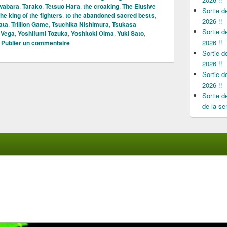
wabara
,
Tarako
,
Tetsuo Hara
,
the croaking
,
The Elusive
Sortie 
the king of the fighters
,
to the abandoned sacred bests
,
2026 !!
ata
,
Trillion Game
,
Tsuchika Nishimura
,
Tsukasa
Sortie 
,
Vega
,
Yoshifumi Tozuka
,
Yoshitoki Oima
,
Yuki Sato
,
2026 !!
|
Publier un commentaire
Sortie 
2026 !!
Sortie 
2026 !!
Sortie 
de la se