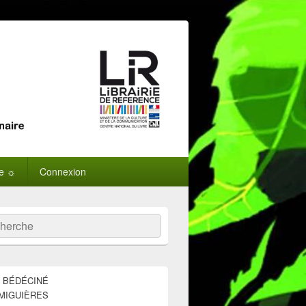
ne ☼
Connexion
:
ercher
E BÉDÉCINÉ
MIGUIÈRES