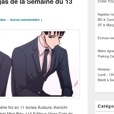
as de la Semaine du 13
31000 TO
Appelez-no
BD & Comic
ydou
—
Aucun commentaire ↓
SF & Manga
Ecrivez-no
Métro ligne
Parking Ca
Horaires :
Lundi : 13
Mardi à Sa
Catégo
rie fini en 11 tomes Auteurs: Kenichi
eki Mori Prix: 11€ Editeur: Vega Date de