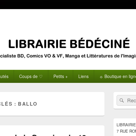
utés
Coups de ♡
Petits +
Liens
☼ Boutique en lig
Zone
Recherche 
Rech
principale
CLÉS :
BALLO
de
widget
pour
la
LIBRAIRI
barre
7 RUE RO
latérale