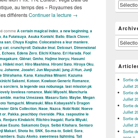
Catégories
antique, au temps des « Royaumes des
Nouveautés Mangas de la Se
les différents
Continuer la lecture
→
Archiv
ué comme
A certain magical index
,
a new beginning
,
a
a
,
As Futatsuya
,
Asuka Konishi
,
Ballo
,
Black Clover
,
Archives
ma san
,
Chuya Kogino
,
Colocataires a leur maniere
,
y cat
,
crunchyroll
,
Daisuke Imai
,
Delcourt
,
Dimensional
,
Echoes
,
Edens Zero
,
Eiichi Kitano
,
Eri Harada
,
Fool
Amagakure
,
Glénat
,
Gmho
,
Hajime Inoryu
,
Hasumi
u
,
Hideki mori
,
Hiro Mashima
,
Hiromi Sato
,
Hiroya Oku
,
Article
su
,
Johanne
,
Jooahri
,
Jun Mayuzuki
,
jung Ji Hun
,
Junji
 Shirahama
,
Kana
,
Katsuhisa Minami
,
Kazuma
Sortie 
kinichi Sakemi
,
Kotoon
,
Kowloon Generic Romance
,
Juillet 2
es sorciers
,
la legende osa nobunaga
,
last mission pk
lovely loveless romance
,
Maki Miyoshi
,
Manchuria
Sortie 
ramble
,
marina Umezawa
,
Masaru Sato
,
Maybe
,
Megan
Juillet 2
koto Yamguchi
,
Minatsuki
,
Miss Kobayashi's Dragon
Sortie 
ster Girls Collection
,
Naoe
,
Nazca
,
Nobi Nobi
,
Noeve
Juillet 2
t or
,
Pakka
,
peachboy riverside
,
Pika
,
raspoutine le
Sortie 
s
,
Renjuro Kindaichi
,
Riichiro Inagaki
,
Ruria Miyuki
,
Juillet 2
akae Esuno
,
Sakamoto Days
,
Seibô Kitahara
,
Sentaro
nji Makari
,
Shota Ito
,
SNK
,
So-ma-to
,
Soleil
,
Sora
,
Sortie 
 chambers
,
Suzu Akeko
,
sweetness lightning
,
Tail
2026 !!