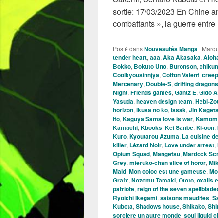
sortie: 17/03/2023 En Chine 
combattants », la guerre entre 
Posté dans
Nouveautés Manga
|
Marq
tender heart
,
aaa
,
Aka Akasaka
,
Aloh
Bokko
,
Bokuto Uno
,
Buronson
,
chiku
Coolkyousinnjya
,
Cotton Valent
,
creep
Mercenary
,
Double-S
,
drifting dragons
Night
,
Friends games
,
Gantz E
,
Gido 
Yasuda
,
heaven design team
,
Hebi-Zo
horizon
,
ikusa no ko
,
Issak
,
Jin Kaget
Ito
,
Kaguya Sama love is war
,
Kamome
Kamachi
,
Kbooks
,
Kei Sanbe
,
Ki-oon
,
Kuro
,
Kyoutarou Azuma
,
La cuisine d
killer
,
Lézard Noir
,
Love under arrest
,
Opium Squad
,
Mangetsu
,
Mardock Sc
Grey
,
mieruko-chan slice of horor
,
Mi
Maid
,
Mon coloc est une gameuse
,
Mon
Grafx
,
Nozomu Tamaki
,
Ototo
,
oxalis e
patriote
,
reign of the seven spellblade
Ryoichi Ikegami
,
saisons maudites
,
S
Kubota
,
Shadows house
,
Shikako
,
Shi
sorciere un autre monde
,
soul liquid