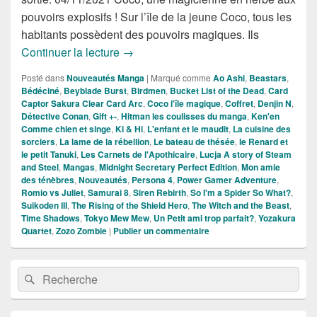
pouvoirs explosifs ! Sur l’île de la jeune Coco, tous les
habitants possèdent des pouvoirs magiques. Ils
Nouveautés Mangas de la Semaine d
Continuer la lecture
→
Posté dans
Nouveautés Manga
|
Marqué comme
Ao Ashi
,
Beastars
,
Bédéciné
,
Beyblade Burst
,
Birdmen
,
Bucket List of the Dead
,
Card
Captor Sakura Clear Card Arc
,
Coco l'île magique
,
Coffret
,
Denjin N
,
Détective Conan
,
Gift +-
,
Hitman les coulisses du manga
,
Ken'en
Comme chien et singe
,
Ki & Hi
,
L'enfant et le maudit
,
La cuisine des
sorciers
,
La lame de la rébellion
,
Le bateau de thésée
,
le Renard et
le petit Tanuki
,
Les Carnets de l'Apothicaire
,
Lucja A story of Steam
and Steel
,
Mangas
,
Midnight Secretary Perfect Edition
,
Mon amie
des ténèbres
,
Nouveautés
,
Persona 4
,
Power Gamer Adventure
,
Romio vs Juliet
,
Samurai 8
,
Siren Rebirth
,
So I'm a Spider So What?
,
Suikoden III
,
The Rising of the Shield Hero
,
The Witch and the Beast
,
Time Shadows
,
Tokyo Mew Mew
,
Un Petit ami trop parfait?
,
Yozakura
Quartet
,
Zozo Zombie
|
Publier un commentaire
Zone
Recherche :
Rechercher
principale
de
widget
pour