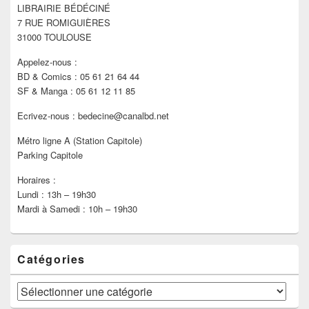
LIBRAIRIE BÉDÉCINÉ
la
7 RUE ROMIGUIÈRES
barre
latérale
31000 TOULOUSE
Appelez-nous :
BD & Comics : 05 61 21 64 44
SF & Manga : 05 61 12 11 85
Ecrivez-nous : bedecine@canalbd.net
Métro ligne A (Station Capitole)
Parking Capitole
Horaires :
Lundi : 13h – 19h30
Mardi à Samedi : 10h – 19h30
Catégories
Catégories