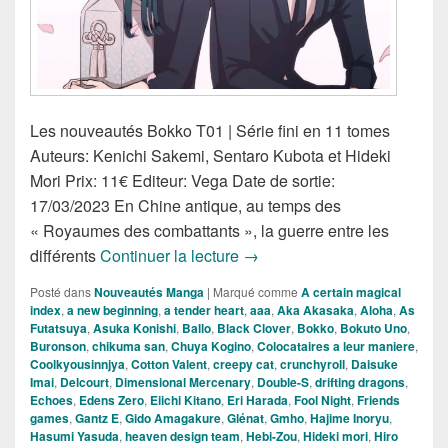
Les nouveautés Bokko T01 | Série fini en 11 tomes
Auteurs: Kenichi Sakemi, Sentaro Kubota et Hideki
Mori Prix: 11€ Editeur: Vega Date de sortie:
17/03/2023 En Chine antique, au temps des
« Royaumes des combattants », la guerre entre les
Nouveautés Mangas de la S
différents
Continuer la lecture
→
Posté dans
Nouveautés Manga
|
Marqué comme
A certain magical
index
,
a new beginning
,
a tender heart
,
aaa
,
Aka Akasaka
,
Aloha
,
As
Futatsuya
,
Asuka Konishi
,
Ballo
,
Black Clover
,
Bokko
,
Bokuto Uno
,
Buronson
,
chikuma san
,
Chuya Kogino
,
Colocataires a leur maniere
,
Coolkyousinnjya
,
Cotton Valent
,
creepy cat
,
crunchyroll
,
Daisuke
Imai
,
Delcourt
,
Dimensional Mercenary
,
Double-S
,
drifting dragons
,
Echoes
,
Edens Zero
,
Eiichi Kitano
,
Eri Harada
,
Fool Night
,
Friends
games
,
Gantz E
,
Gido Amagakure
,
Glénat
,
Gmho
,
Hajime Inoryu
,
Hasumi Yasuda
,
heaven design team
,
Hebi-Zou
,
Hideki mori
,
Hiro