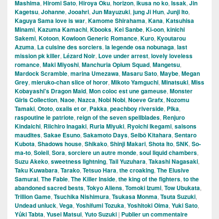
Mashima
,
Hiromi Sato
,
Hiroya Oku
,
horizon
,
ikusa no ko
,
Issak
,
Jin
Kagetsu
,
Johanne
,
Jooahri
,
Jun Mayuzuki
,
jung Ji Hun
,
Junji Ito
,
Kaguya Sama love is war
,
Kamome Shirahama
,
Kana
,
Katsuhisa
Minami
,
Kazuma Kamachi
,
Kbooks
,
Kei Sanbe
,
Ki-oon
,
kinichi
Sakemi
,
Kotoon
,
Kowloon Generic Romance
,
Kuro
,
Kyoutarou
Azuma
,
La cuisine des sorciers
,
la legende osa nobunaga
,
last
mission pk killer
,
Lézard Noir
,
Love under arrest
,
lovely loveless
romance
,
Maki Miyoshi
,
Manchuria Opium Squad
,
Mangetsu
,
Mardock Scramble
,
marina Umezawa
,
Masaru Sato
,
Maybe
,
Megan
Grey
,
mieruko-chan slice of horor
,
Mikoto Yamguchi
,
Minatsuki
,
Miss
Kobayashi's Dragon Maid
,
Mon coloc est une gameuse
,
Monster
Girls Collection
,
Naoe
,
Nazca
,
Nobi Nobi
,
Noeve Grafx
,
Nozomu
Tamaki
,
Ototo
,
oxalis et or
,
Pakka
,
peachboy riverside
,
Pika
,
raspoutine le patriote
,
reign of the seven spellblades
,
Renjuro
Kindaichi
,
Riichiro Inagaki
,
Ruria Miyuki
,
Ryoichi Ikegami
,
saisons
maudites
,
Sakae Esuno
,
Sakamoto Days
,
Seibô Kitahara
,
Sentaro
Kubota
,
Shadows house
,
Shikako
,
Shinji Makari
,
Shota Ito
,
SNK
,
So-
ma-to
,
Soleil
,
Sora
,
sorciere un autre monde
,
soul liquid chambers
,
Suzu Akeko
,
sweetness lightning
,
Tail Yuzuhara
,
Takashi Nagasaki
,
Taku Kuwabara
,
Tarako
,
Tetsuo Hara
,
the croaking
,
The Elusive
Samurai
,
The Fable
,
The Killer Inside
,
the king of the fighters
,
to the
abandoned sacred bests
,
Tokyo Aliens
,
Tomoki Izumi
,
Tow Ubukata
,
Trillion Game
,
Tsuchika Nishimura
,
Tsukasa Monma
,
Tsuta Suzuki
,
Undead unluck
,
Vega
,
Yoshifumi Tozuka
,
Yoshitoki Oima
,
Yuki Sato
,
Yûki Tabta
,
Yusei Matsui
,
Yuto Suzuki
|
Publier un commentaire