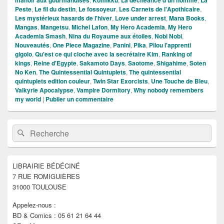
Peste
,
Le fil du destin
,
Le fossoyeur
,
Les Carnets de l'Apothicaire
,
Les mystérieux hasards de l'hiver
,
Love under arrest
,
Mana Books
,
Mangas
,
Mangetsu
,
Michel Lafon
,
My Hero Academia
,
My Hero
Academia Smash
,
Nina du Royaume aux étoiles
,
Nobi Nobi
,
Nouveautés
,
One Piece Magazine
,
Panini
,
Pika
,
Pilou l'apprenti
gigolo
,
Qu'est ce qui cloche avec la secrétaire Kim
,
Ranking of
kings
,
Reine d'Egypte
,
Sakamoto Days
,
Saotome
,
Shigahime
,
Soten
No Ken
,
The Quintessential Quintuplets
,
The quintessential
quintuplets edition couleur
,
Twin Star Exorcists
,
Une Touche de Bleu
,
Valkyrie Apocalypse
,
Vampire Dormitory
,
Why nobody remembers
my world
|
Publier un commentaire
Zone
Recherche :
Rechercher
principale
de
widget
pour
LIBRAIRIE BÉDÉCINÉ
la
7 RUE ROMIGUIÈRES
barre
latérale
31000 TOULOUSE
Appelez-nous :
BD & Comics : 05 61 21 64 44