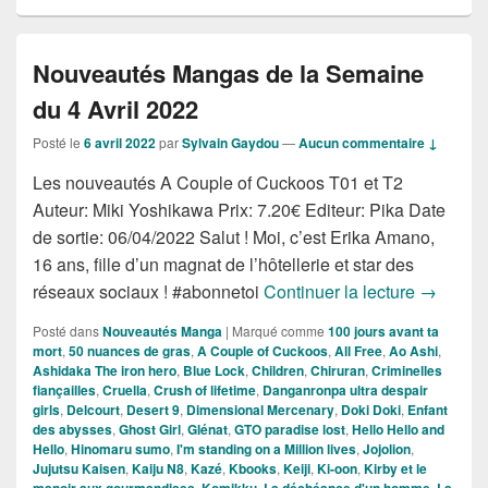
Nouveautés Mangas de la Semaine
du 4 Avril 2022
Posté le
6 avril 2022
par
Sylvain Gaydou
—
Aucun commentaire ↓
Les nouveautés A Couple of Cuckoos T01 et T2
Auteur: Miki Yoshikawa Prix: 7.20€ Editeur: Pika Date
de sortie: 06/04/2022 Salut ! Moi, c’est Erika Amano,
16 ans, fille d’un magnat de l’hôtellerie et star des
Nouveaut
réseaux sociaux ! #abonnetoi
Continuer la lecture
→
Posté dans
Nouveautés Manga
|
Marqué comme
100 jours avant ta
mort
,
50 nuances de gras
,
A Couple of Cuckoos
,
All Free
,
Ao Ashi
,
Ashidaka The iron hero
,
Blue Lock
,
Children
,
Chiruran
,
Criminelles
fiançailles
,
Cruella
,
Crush of lifetime
,
Danganronpa ultra despair
girls
,
Delcourt
,
Desert 9
,
Dimensional Mercenary
,
Doki Doki
,
Enfant
des abysses
,
Ghost Girl
,
Glénat
,
GTO paradise lost
,
Hello Hello and
Hello
,
Hinomaru sumo
,
I'm standing on a Million lives
,
Jojolion
,
Jujutsu Kaisen
,
Kaiju N8
,
Kazé
,
Kbooks
,
Keiji
,
Ki-oon
,
Kirby et le
manoir aux gourmandises
,
Komikku
,
La déchéance d'un homme
,
La