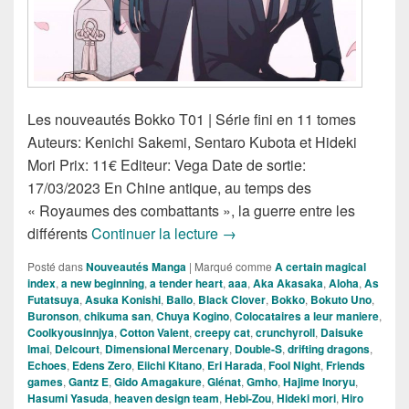
Les nouveautés Bokko T01 | Série fini en 11 tomes
Auteurs: Kenichi Sakemi, Sentaro Kubota et Hideki
Mori Prix: 11€ Editeur: Vega Date de sortie:
17/03/2023 En Chine antique, au temps des
« Royaumes des combattants », la guerre entre les
Nouveautés Mangas de la S
différents
Continuer la lecture
→
Posté dans
Nouveautés Manga
|
Marqué comme
A certain magical
index
,
a new beginning
,
a tender heart
,
aaa
,
Aka Akasaka
,
Aloha
,
As
Futatsuya
,
Asuka Konishi
,
Ballo
,
Black Clover
,
Bokko
,
Bokuto Uno
,
Buronson
,
chikuma san
,
Chuya Kogino
,
Colocataires a leur maniere
,
Coolkyousinnjya
,
Cotton Valent
,
creepy cat
,
crunchyroll
,
Daisuke
Imai
,
Delcourt
,
Dimensional Mercenary
,
Double-S
,
drifting dragons
,
Echoes
,
Edens Zero
,
Eiichi Kitano
,
Eri Harada
,
Fool Night
,
Friends
games
,
Gantz E
,
Gido Amagakure
,
Glénat
,
Gmho
,
Hajime Inoryu
,
Hasumi Yasuda
,
heaven design team
,
Hebi-Zou
,
Hideki mori
,
Hiro