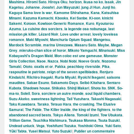
Mashima
,
Hiromi Sato
,
Hiroya Oku
,
horizon
,
ikusa no ko
,
Issak
,
Jin
Kagetsu
,
Johanne
,
Jooahri
,
Jun Mayuzuki
,
jung Ji Hun
,
Junji Ito
,
Kaguya Sama love is war
,
Kamome Shirahama
,
Kana
,
Katsuhisa
Minami
,
Kazuma Kamachi
,
Kbooks
,
Kei Sanbe
,
Ki-oon
,
kinichi
Sakemi
,
Kotoon
,
Kowloon Generic Romance
,
Kuro
,
Kyoutarou
Azuma
,
La cuisine des sorciers
,
la legende osa nobunaga
,
last
mission pk killer
,
Lézard Noir
,
Love under arrest
,
lovely loveless
romance
,
Maki Miyoshi
,
Manchuria Opium Squad
,
Mangetsu
,
Mardock Scramble
,
marina Umezawa
,
Masaru Sato
,
Maybe
,
Megan
Grey
,
mieruko-chan slice of horor
,
Mikoto Yamguchi
,
Minatsuki
,
Miss
Kobayashi's Dragon Maid
,
Mon coloc est une gameuse
,
Monster
Girls Collection
,
Naoe
,
Nazca
,
Nobi Nobi
,
Noeve Grafx
,
Nozomu
Tamaki
,
Ototo
,
oxalis et or
,
Pakka
,
peachboy riverside
,
Pika
,
raspoutine le patriote
,
reign of the seven spellblades
,
Renjuro
Kindaichi
,
Riichiro Inagaki
,
Ruria Miyuki
,
Ryoichi Ikegami
,
saisons
maudites
,
Sakae Esuno
,
Sakamoto Days
,
Seibô Kitahara
,
Sentaro
Kubota
,
Shadows house
,
Shikako
,
Shinji Makari
,
Shota Ito
,
SNK
,
So-
ma-to
,
Soleil
,
Sora
,
sorciere un autre monde
,
soul liquid chambers
,
Suzu Akeko
,
sweetness lightning
,
Tail Yuzuhara
,
Takashi Nagasaki
,
Taku Kuwabara
,
Tarako
,
Tetsuo Hara
,
the croaking
,
The Elusive
Samurai
,
The Fable
,
The Killer Inside
,
the king of the fighters
,
to the
abandoned sacred bests
,
Tokyo Aliens
,
Tomoki Izumi
,
Tow Ubukata
,
Trillion Game
,
Tsuchika Nishimura
,
Tsukasa Monma
,
Tsuta Suzuki
,
Undead unluck
,
Vega
,
Yoshifumi Tozuka
,
Yoshitoki Oima
,
Yuki Sato
,
Yûki Tabta
,
Yusei Matsui
,
Yuto Suzuki
|
Publier un commentaire