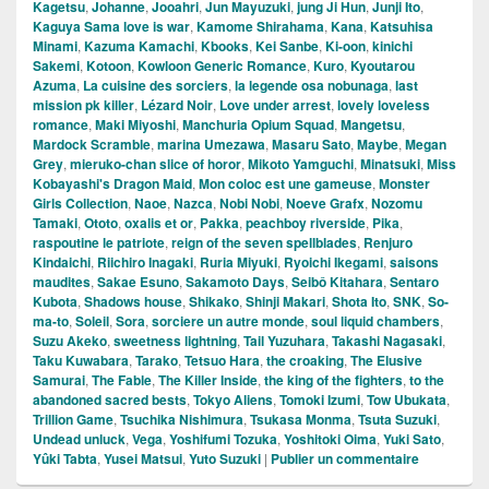
Kagetsu
,
Johanne
,
Jooahri
,
Jun Mayuzuki
,
jung Ji Hun
,
Junji Ito
,
Kaguya Sama love is war
,
Kamome Shirahama
,
Kana
,
Katsuhisa
Minami
,
Kazuma Kamachi
,
Kbooks
,
Kei Sanbe
,
Ki-oon
,
kinichi
Sakemi
,
Kotoon
,
Kowloon Generic Romance
,
Kuro
,
Kyoutarou
Azuma
,
La cuisine des sorciers
,
la legende osa nobunaga
,
last
mission pk killer
,
Lézard Noir
,
Love under arrest
,
lovely loveless
romance
,
Maki Miyoshi
,
Manchuria Opium Squad
,
Mangetsu
,
Mardock Scramble
,
marina Umezawa
,
Masaru Sato
,
Maybe
,
Megan
Grey
,
mieruko-chan slice of horor
,
Mikoto Yamguchi
,
Minatsuki
,
Miss
Kobayashi's Dragon Maid
,
Mon coloc est une gameuse
,
Monster
Girls Collection
,
Naoe
,
Nazca
,
Nobi Nobi
,
Noeve Grafx
,
Nozomu
Tamaki
,
Ototo
,
oxalis et or
,
Pakka
,
peachboy riverside
,
Pika
,
raspoutine le patriote
,
reign of the seven spellblades
,
Renjuro
Kindaichi
,
Riichiro Inagaki
,
Ruria Miyuki
,
Ryoichi Ikegami
,
saisons
maudites
,
Sakae Esuno
,
Sakamoto Days
,
Seibô Kitahara
,
Sentaro
Kubota
,
Shadows house
,
Shikako
,
Shinji Makari
,
Shota Ito
,
SNK
,
So-
ma-to
,
Soleil
,
Sora
,
sorciere un autre monde
,
soul liquid chambers
,
Suzu Akeko
,
sweetness lightning
,
Tail Yuzuhara
,
Takashi Nagasaki
,
Taku Kuwabara
,
Tarako
,
Tetsuo Hara
,
the croaking
,
The Elusive
Samurai
,
The Fable
,
The Killer Inside
,
the king of the fighters
,
to the
abandoned sacred bests
,
Tokyo Aliens
,
Tomoki Izumi
,
Tow Ubukata
,
Trillion Game
,
Tsuchika Nishimura
,
Tsukasa Monma
,
Tsuta Suzuki
,
Undead unluck
,
Vega
,
Yoshifumi Tozuka
,
Yoshitoki Oima
,
Yuki Sato
,
Yûki Tabta
,
Yusei Matsui
,
Yuto Suzuki
|
Publier un commentaire