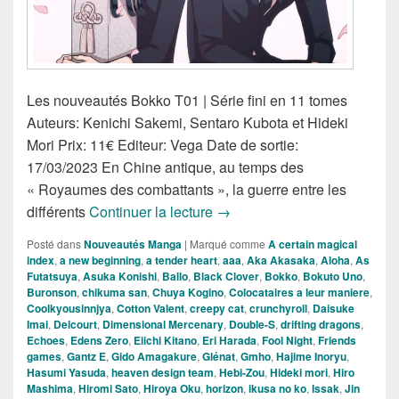
Les nouveautés Bokko T01 | Série fini en 11 tomes
Auteurs: Kenichi Sakemi, Sentaro Kubota et Hideki
Mori Prix: 11€ Editeur: Vega Date de sortie:
17/03/2023 En Chine antique, au temps des
« Royaumes des combattants », la guerre entre les
Nouveautés Mangas de la S
différents
Continuer la lecture
→
Posté dans
Nouveautés Manga
|
Marqué comme
A certain magical
index
,
a new beginning
,
a tender heart
,
aaa
,
Aka Akasaka
,
Aloha
,
As
Futatsuya
,
Asuka Konishi
,
Ballo
,
Black Clover
,
Bokko
,
Bokuto Uno
,
Buronson
,
chikuma san
,
Chuya Kogino
,
Colocataires a leur maniere
,
Coolkyousinnjya
,
Cotton Valent
,
creepy cat
,
crunchyroll
,
Daisuke
Imai
,
Delcourt
,
Dimensional Mercenary
,
Double-S
,
drifting dragons
,
Echoes
,
Edens Zero
,
Eiichi Kitano
,
Eri Harada
,
Fool Night
,
Friends
games
,
Gantz E
,
Gido Amagakure
,
Glénat
,
Gmho
,
Hajime Inoryu
,
Hasumi Yasuda
,
heaven design team
,
Hebi-Zou
,
Hideki mori
,
Hiro
Mashima
,
Hiromi Sato
,
Hiroya Oku
,
horizon
,
ikusa no ko
,
Issak
,
Jin