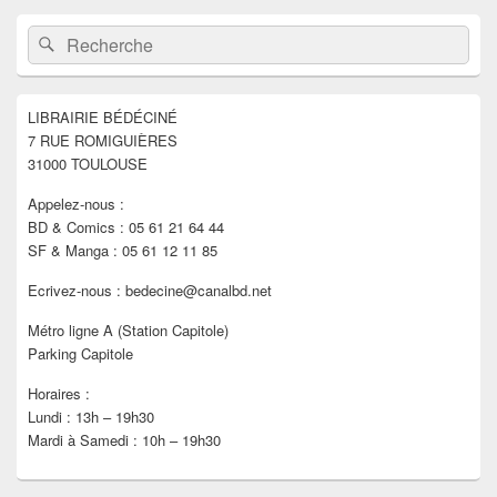
Zone
Recherche :
Rechercher
principale
de
widget
pour
LIBRAIRIE BÉDÉCINÉ
la
7 RUE ROMIGUIÈRES
barre
latérale
31000 TOULOUSE
Appelez-nous :
BD & Comics : 05 61 21 64 44
SF & Manga : 05 61 12 11 85
Ecrivez-nous : bedecine@canalbd.net
Métro ligne A (Station Capitole)
Parking Capitole
Horaires :
Lundi : 13h – 19h30
Mardi à Samedi : 10h – 19h30