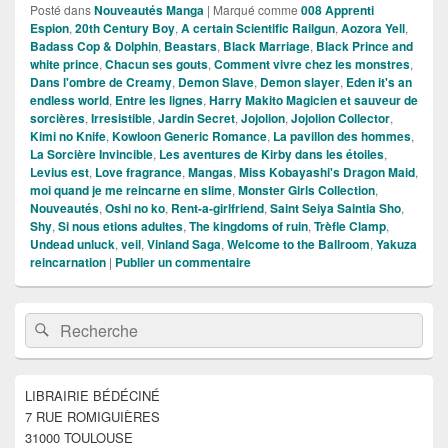
Posté dans
Nouveautés Manga
|
Marqué comme
008 Apprenti
Espion
,
20th Century Boy
,
A certain Scientific Railgun
,
Aozora Yell
,
Badass Cop & Dolphin
,
Beastars
,
Black Marriage
,
Black Prince and
white prince
,
Chacun ses gouts
,
Comment vivre chez les monstres
,
Dans l'ombre de Creamy
,
Demon Slave
,
Demon slayer
,
Eden it's an
endless world
,
Entre les lignes
,
Harry Makito Magicien et sauveur de
sorcières
,
Irresistible
,
Jardin Secret
,
Jojolion
,
Jojolion Collector
,
Kimi no Knife
,
Kowloon Generic Romance
,
La pavillon des hommes
,
La Sorcière Invincible
,
Les aventures de Kirby dans les étoiles
,
Levius est
,
Love fragrance
,
Mangas
,
Miss Kobayashi's Dragon Maid
,
moi quand je me reincarne en slime
,
Monster Girls Collection
,
Nouveautés
,
Oshi no ko
,
Rent-a-girlfriend
,
Saint Seiya Saintia Sho
,
Shy
,
Si nous etions adultes
,
The kingdoms of ruin
,
Trèfle Clamp
,
Undead unluck
,
veil
,
Vinland Saga
,
Welcome to the Ballroom
,
Yakuza
reincarnation
|
Publier un commentaire
Zone
Recherche :
Rechercher
principale
de
widget
pour
LIBRAIRIE BÉDÉCINÉ
la
7 RUE ROMIGUIÈRES
barre
latérale
31000 TOULOUSE