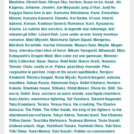
Mashima
,
Hiromi Sato
,
Hiroya Oku
,
horizon
,
ikusa no ko
,
Issak
,
Jin
Kagetsu
,
Johanne
,
Jooahri
,
Jun Mayuzuki
,
jung Ji Hun
,
Junji Ito
,
Kaguya Sama love is war
,
Kamome Shirahama
,
Kana
,
Katsuhisa
Minami
,
Kazuma Kamachi
,
Kbooks
,
Kei Sanbe
,
Ki-oon
,
kinichi
Sakemi
,
Kotoon
,
Kowloon Generic Romance
,
Kuro
,
Kyoutarou
Azuma
,
La cuisine des sorciers
,
la legende osa nobunaga
,
last
mission pk killer
,
Lézard Noir
,
Love under arrest
,
lovely loveless
romance
,
Maki Miyoshi
,
Manchuria Opium Squad
,
Mangetsu
,
Mardock Scramble
,
marina Umezawa
,
Masaru Sato
,
Maybe
,
Megan
Grey
,
mieruko-chan slice of horor
,
Mikoto Yamguchi
,
Minatsuki
,
Miss
Kobayashi's Dragon Maid
,
Mon coloc est une gameuse
,
Monster
Girls Collection
,
Naoe
,
Nazca
,
Nobi Nobi
,
Noeve Grafx
,
Nozomu
Tamaki
,
Ototo
,
oxalis et or
,
Pakka
,
peachboy riverside
,
Pika
,
raspoutine le patriote
,
reign of the seven spellblades
,
Renjuro
Kindaichi
,
Riichiro Inagaki
,
Ruria Miyuki
,
Ryoichi Ikegami
,
saisons
maudites
,
Sakae Esuno
,
Sakamoto Days
,
Seibô Kitahara
,
Sentaro
Kubota
,
Shadows house
,
Shikako
,
Shinji Makari
,
Shota Ito
,
SNK
,
So-
ma-to
,
Soleil
,
Sora
,
sorciere un autre monde
,
soul liquid chambers
,
Suzu Akeko
,
sweetness lightning
,
Tail Yuzuhara
,
Takashi Nagasaki
,
Taku Kuwabara
,
Tarako
,
Tetsuo Hara
,
the croaking
,
The Elusive
Samurai
,
The Fable
,
The Killer Inside
,
the king of the fighters
,
to the
abandoned sacred bests
,
Tokyo Aliens
,
Tomoki Izumi
,
Tow Ubukata
,
Trillion Game
,
Tsuchika Nishimura
,
Tsukasa Monma
,
Tsuta Suzuki
,
Undead unluck
,
Vega
,
Yoshifumi Tozuka
,
Yoshitoki Oima
,
Yuki Sato
,
Yûki Tabta
,
Yusei Matsui
,
Yuto Suzuki
|
Publier un commentaire