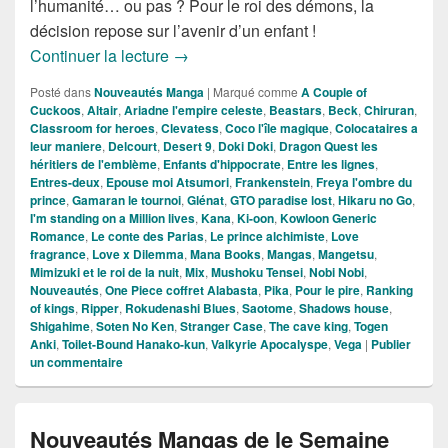
l’humanité… ou pas ? Pour le roi des démons, la
décision repose sur l’avenir d’un enfant !
Nouveautés Mangas de la Semaine du
Continuer la lecture
→
Posté dans
Nouveautés Manga
|
Marqué comme
A Couple of
Cuckoos
,
Altair
,
Ariadne l'empire celeste
,
Beastars
,
Beck
,
Chiruran
,
Classroom for heroes
,
Clevatess
,
Coco l'île magique
,
Colocataires a
leur maniere
,
Delcourt
,
Desert 9
,
Doki Doki
,
Dragon Quest les
héritiers de l'emblème
,
Enfants d'hippocrate
,
Entre les lignes
,
Entres-deux
,
Epouse moi Atsumori
,
Frankenstein
,
Freya l'ombre du
prince
,
Gamaran le tournoi
,
Glénat
,
GTO paradise lost
,
Hikaru no Go
,
I'm standing on a Million lives
,
Kana
,
Ki-oon
,
Kowloon Generic
Romance
,
Le conte des Parias
,
Le prince alchimiste
,
Love
fragrance
,
Love x Dilemma
,
Mana Books
,
Mangas
,
Mangetsu
,
Mimizuki et le roi de la nuit
,
Mix
,
Mushoku Tensei
,
Nobi Nobi
,
Nouveautés
,
One Piece coffret Alabasta
,
Pika
,
Pour le pire
,
Ranking
of kings
,
Ripper
,
Rokudenashi Blues
,
Saotome
,
Shadows house
,
Shigahime
,
Soten No Ken
,
Stranger Case
,
The cave king
,
Togen
Anki
,
Toilet-Bound Hanako-kun
,
Valkyrie Apocalyspe
,
Vega
|
Publier
un commentaire
Nouveautés Mangas de le Semaine