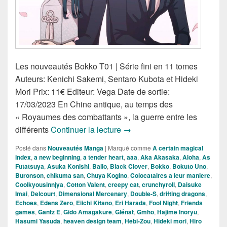
Les nouveautés Bokko T01 | Série fini en 11 tomes
Auteurs: Kenichi Sakemi, Sentaro Kubota et Hideki
Mori Prix: 11€ Editeur: Vega Date de sortie:
17/03/2023 En Chine antique, au temps des
« Royaumes des combattants », la guerre entre les
Nouveautés Mangas de la S
différents
Continuer la lecture
→
Posté dans
Nouveautés Manga
|
Marqué comme
A certain magical
index
,
a new beginning
,
a tender heart
,
aaa
,
Aka Akasaka
,
Aloha
,
As
Futatsuya
,
Asuka Konishi
,
Ballo
,
Black Clover
,
Bokko
,
Bokuto Uno
,
Buronson
,
chikuma san
,
Chuya Kogino
,
Colocataires a leur maniere
,
Coolkyousinnjya
,
Cotton Valent
,
creepy cat
,
crunchyroll
,
Daisuke
Imai
,
Delcourt
,
Dimensional Mercenary
,
Double-S
,
drifting dragons
,
Echoes
,
Edens Zero
,
Eiichi Kitano
,
Eri Harada
,
Fool Night
,
Friends
games
,
Gantz E
,
Gido Amagakure
,
Glénat
,
Gmho
,
Hajime Inoryu
,
Hasumi Yasuda
,
heaven design team
,
Hebi-Zou
,
Hideki mori
,
Hiro