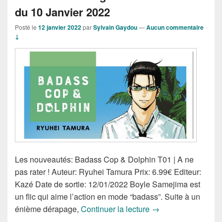
du 10 Janvier 2022
Posté le
12 janvier 2022
par
Sylvain Gaydou
—
Aucun commentaire
↓
Les nouveautés: Badass Cop & Dolphin T01 | A ne
pas rater ! Auteur: Ryuhei Tamura Prix: 6.99€ Editeur:
Kazé Date de sortie: 12/01/2022 Boyle Samejima est
un flic qui aime l’action en mode “badass”. Suite à un
Nouveautés Mangas 
énième dérapage,
Continuer la lecture
→