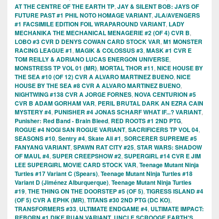
AT THE CENTRE OF THE EARTH TP
,
JAY & SILENT BOB: JAYS OF
FUTURE PAST #1 PHIL NOTO HOMAGE VARIANT
,
JLA/AVENGERS
#1 FACSIMILE EDITION FOIL WRAPAROUND VARIANT
,
LADY
MECHANIKA THE MECHANICAL MENAGERIE #2 (OF 4) CVR B
,
LOBO #3 CVR D DENYS COWAN CARD STOCK VAR
,
M1 MONSTER
RACING LEAGUE #1
,
MAGIK & COLOSSUS #3
,
MASK #1 CVR E
TOM REILLY & ADRIANO LUCAS ENERGON UNIVERSE
,
MONSTRESS TP VOL 01 (MR)
,
MORTAL THOR #11
,
NICE HOUSE BY
THE SEA #10 (OF 12) CVR A ALVARO MARTINEZ BUENO
,
NICE
HOUSE BY THE SEA #8 CVR A ALVARO MARTINEZ BUENO
,
NIGHTWING #138 CVR A JORGE FORNES
,
NOVA CENTURION #5
CVR B ADAM GORHAM VAR
,
PERIL BRUTAL DARK AN EZRA CAIN
MYSTERY #4
,
PUNISHER #4 JONAS SCHARF WHAT IF...? VARIANT
,
Punisher: Red Band - Brain Bleed
,
RED ROOTS #1 2ND PTG
,
ROGUE #4 NOGI SAN ROGUE VARIANT
,
SACRIFICERS TP VOL 04
,
SEASONS #10
,
Sentry #4
,
Skate Ali #1
,
SORCERER SUPREME #5
FANYANG VARIANT
,
SPAWN RAT CITY #25
,
STAR WARS: SHADOW
OF MAUL #4
,
SUPER CREEPSHOW #2
,
SUPERGIRL #14 CVR E JIM
LEE SUPERGIRL MOVIE CARD STOCK VAR
,
Teenage Mutant Ninja
Turtles #17 Variant C (Spears)
,
Teenage Mutant Ninja Turtles #18
Variant D (Jiménez Alburquerque)
,
Teenage Mutant Ninja Turtles
#19
,
THE THING ON THE DOORSTEP #5 (OF 5)
,
TIGRESS ISLAND #4
(OF 5) CVR A EPHK (MR)
,
TITANS #30 2ND PTG (DC KO)
,
TRANSFORMERS #33
,
ULTIMATE ENDGAME #4
,
ULTIMATE IMPACT:
REBORN #1 DIKE RUAN VARIANT
,
UNCLE SCROOGE EARTH'S