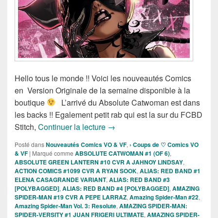
Hello tous le monde !! Voici les nouveautés Comics
en Version Originale de la semaine disponible à la
boutique
L’arrivé du Absolute Catwoman est dans
les backs !! Egalement petit rab qui est la sur du FCBD
Sortie des comics VO de la sema
Stitch,
Continuer la lecture
→
Posté dans
Nouveautés Comics VO & VF
,
› Coups de ♡ Comics VO
& VF
|
Marqué comme
ABSOLUTE CATWOMAN #1 (OF 6)
,
ABSOLUTE GREEN LANTERN #10 CVR A JAHNOY LINDSAY
,
ACTION COMICS #1099 CVR A RYAN SOOK
,
ALIAS: RED BAND #1
ELENA CASAGRANDE VARIANT
,
ALIAS: RED BAND #3
[POLYBAGGED]
,
ALIAS: RED BAND #4 [POLYBAGGED]
,
AMAZING
SPIDER-MAN #19 CVR A PEPE LARRAZ
,
Amazing Spider-Man #22
,
Amazing Spider-Man Vol. 3: Resolute
,
AMAZING SPIDER-MAN:
SPIDER-VERSITY #1 JUAN FRIGERI ULTIMATE
,
AMAZING SPIDER-