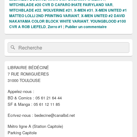
WITCHBLADE #20 CVR D CAFARO IHATE FAIRYLAND VAR
,
WITCHBLADE #22
,
WOLVERINE #21
,
X-MEN #31
,
X-MEN UNITED #1
MATTEO LOLLI 2ND PRINTING VARIANT
,
X-MEN UNITED #2 DAVID
NAKAYAMA COLOR BLOCK WHITE VARIANT
,
YOUNGBLOOD #100
CVR A ROB LIEFELD
,
Zorro #1
|
Publier un commentaire
Zone
Recherche :
Rechercher
principale
de
widget
pour
LIBRAIRIE BÉDÉCINÉ
la
7 RUE ROMIGUIÈRES
barre
latérale
31000 TOULOUSE
Appelez-nous :
BD & Comics : 05 61 21 64 44
SF & Manga : 05 61 12 11 85
Ecrivez-nous : bedecine@canalbd.net
Métro ligne A (Station Capitole)
Parking Capitole