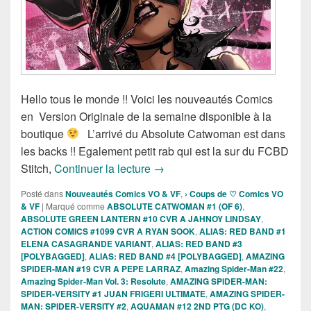
Hello tous le monde !! Voici les nouveautés Comics
en Version Originale de la semaine disponible à la
boutique
L’arrivé du Absolute Catwoman est dans
les backs !! Egalement petit rab qui est la sur du FCBD
Sortie des comics VO de la sema
Stitch,
Continuer la lecture
→
Posté dans
Nouveautés Comics VO & VF
,
› Coups de ♡ Comics VO
& VF
|
Marqué comme
ABSOLUTE CATWOMAN #1 (OF 6)
,
ABSOLUTE GREEN LANTERN #10 CVR A JAHNOY LINDSAY
,
ACTION COMICS #1099 CVR A RYAN SOOK
,
ALIAS: RED BAND #1
ELENA CASAGRANDE VARIANT
,
ALIAS: RED BAND #3
[POLYBAGGED]
,
ALIAS: RED BAND #4 [POLYBAGGED]
,
AMAZING
SPIDER-MAN #19 CVR A PEPE LARRAZ
,
Amazing Spider-Man #22
,
Amazing Spider-Man Vol. 3: Resolute
,
AMAZING SPIDER-MAN:
SPIDER-VERSITY #1 JUAN FRIGERI ULTIMATE
,
AMAZING SPIDER-
MAN: SPIDER-VERSITY #2
,
AQUAMAN #12 2ND PTG (DC KO)
,