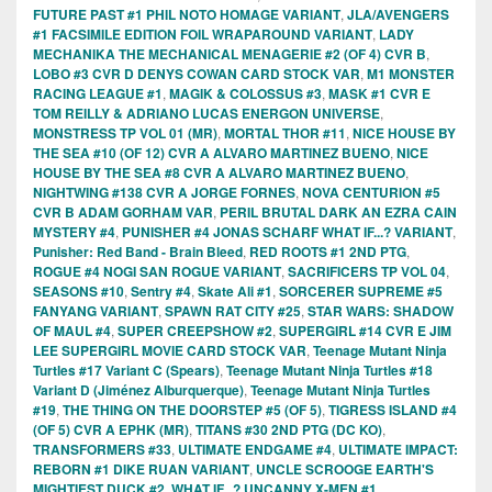
FUTURE PAST #1 PHIL NOTO HOMAGE VARIANT
,
JLA/AVENGERS
#1 FACSIMILE EDITION FOIL WRAPAROUND VARIANT
,
LADY
MECHANIKA THE MECHANICAL MENAGERIE #2 (OF 4) CVR B
,
LOBO #3 CVR D DENYS COWAN CARD STOCK VAR
,
M1 MONSTER
RACING LEAGUE #1
,
MAGIK & COLOSSUS #3
,
MASK #1 CVR E
TOM REILLY & ADRIANO LUCAS ENERGON UNIVERSE
,
MONSTRESS TP VOL 01 (MR)
,
MORTAL THOR #11
,
NICE HOUSE BY
THE SEA #10 (OF 12) CVR A ALVARO MARTINEZ BUENO
,
NICE
HOUSE BY THE SEA #8 CVR A ALVARO MARTINEZ BUENO
,
NIGHTWING #138 CVR A JORGE FORNES
,
NOVA CENTURION #5
CVR B ADAM GORHAM VAR
,
PERIL BRUTAL DARK AN EZRA CAIN
MYSTERY #4
,
PUNISHER #4 JONAS SCHARF WHAT IF...? VARIANT
,
Punisher: Red Band - Brain Bleed
,
RED ROOTS #1 2ND PTG
,
ROGUE #4 NOGI SAN ROGUE VARIANT
,
SACRIFICERS TP VOL 04
,
SEASONS #10
,
Sentry #4
,
Skate Ali #1
,
SORCERER SUPREME #5
FANYANG VARIANT
,
SPAWN RAT CITY #25
,
STAR WARS: SHADOW
OF MAUL #4
,
SUPER CREEPSHOW #2
,
SUPERGIRL #14 CVR E JIM
LEE SUPERGIRL MOVIE CARD STOCK VAR
,
Teenage Mutant Ninja
Turtles #17 Variant C (Spears)
,
Teenage Mutant Ninja Turtles #18
Variant D (Jiménez Alburquerque)
,
Teenage Mutant Ninja Turtles
#19
,
THE THING ON THE DOORSTEP #5 (OF 5)
,
TIGRESS ISLAND #4
(OF 5) CVR A EPHK (MR)
,
TITANS #30 2ND PTG (DC KO)
,
TRANSFORMERS #33
,
ULTIMATE ENDGAME #4
,
ULTIMATE IMPACT:
REBORN #1 DIKE RUAN VARIANT
,
UNCLE SCROOGE EARTH'S
MIGHTIEST DUCK #2
,
WHAT IF...? UNCANNY X-MEN #1
,