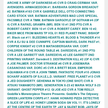
ARCHIE X ARMY OF DARKNESS #5 CVR D CRAIG CERMAK VAR
,
AVENGERS: ARMAGEDDON #1
,
BARBARA GORDON BREAKOUT
#2
,
BATMAN #163 CVR K GABRIELE DELL OTTO CONNECTING
CARD STOCK VAR
,
BATMAN ADVENTURES MAD LOVE SPECIAL
FACSIMILE CVR A TIMM
,
BATMAN GARGOYLE OF GOTHAM #4 (OF
4) CVR A RAFAEL GRAMPA (MR)
,
BEN 10 #1 2ND PTG CVR A
ROBERT CAREY
,
BEN 10 #1 CVR A ROBERT CAREY
,
BEN 10 #2
,
BIKER MICE FROM MARS TP VOL 01 RED PLANET PANIC
,
BISHOP
#1
,
Black cat #11
,
BLEEDING HEARTS #5
,
BLOOD & THUNDER #14
CVR A EJ SU & DEE CUNNIFFE
,
CAPTAIN MARVEL DARK PAST #1
,
CORPSE KNIGHT #2 CVR B MATIASBERGARA VAR
,
CORT
CHILDREN OF THE ROUND TABLE #6
,
DAREDEVIL #1 2ND PTG
CVR A LEE GARBETT VAR
,
DAREDEVIL #2 LEE GARBETT 2ND
PRINTING VARIANT
,
Daredevil 3
,
DESTINATION KILL #2 (OF 4) CVR
A JOE PALMER
,
DOCTOR STRANGE #6 CVR B JOSEMARIA
CASANOVAS VAR
,
DORC #5 CVR A BRETT BEAN
,
EMPEROR
AQUAMAN #18 CVR A JOHN TIMMS
,
FANTASTIC FOUR #10 JONAS
SCHARF AGENTS OF S.H.I.E.L.D. VARIANT
,
FREE PLANET #13 CVR
A JED DOUGHERTY
,
GEHENNA IN TOKYO (ONE SHOT) CVR A
ATSUKI YAMAMOTO (MR)
,
GENERATION X-23 #2 MARIA WOLF X-23
VARIANT
,
GHOST PEPPER #12
,
GI JOE #22 CVR A TOM REILLY
,
Godzilla’s Monsterpiece Theatre Presents: Godzilla’s The Odyssey
,
GREEN LANTERN CORPS #17
,
HANK HOWARD PIZZA DETECTIVE
A SLICE OF LIFE #2
,
HONEY LEMON SODA GN VOL 11
,
IT'S LONELY
AT THE CENTRE OF THE EARTH TP
,
JAY & SILENT BOB: JAYS OF